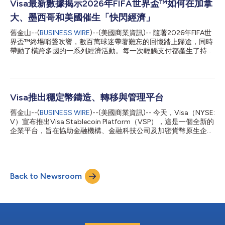
新解決方案，透過分析數千種應用程式、行為、裝置和網路訊號
Visa最新數據揭示2026年FIFA世界盃™如何在加拿
（如擊鍵、觸摸手勢和裝置握持方式），即時偵測詐騙並區分合法
大、墨西哥和美國催生「快閃經濟」
使用者與詐騙者。BioCatch在全球保護18億台裝置和7.6億使用
者，在21個不同國家為超過350家銀行客戶提供服務，其中包括全
舊金山--(
BUSINESS WIRE
)--(美國商業資訊)-- 隨著2026年FIFA世
球100多家最大的銀行。 Visa加值服務總裁Andrew Torre表示：
界盃™終場哨聲吹響，數百萬球迷帶著難忘的回憶踏上歸途，同時
「帳戶接管和詐騙每年給全球經濟造成超過1兆美元的損失，而AI
帶動了橫跨多國的一系列經濟活動。每一次輕觸支付都產生了持久
正以前所未見的規模助長這些攻擊。BioCatch將協助我們的客戶
的影響，賽事期間的消費為加拿大、墨西哥和美國各主辦城市的商
在詐騙侵入支付環節之前將其攔截。此次收購是我們策略的一部
家及當地經濟帶來了顯著提振。 Visa最新數據顯示，本屆賽事推
分，旨在協助客戶在上游防...
動了各主辦城市跨境消費、國際旅行和數位商業的顯著成長。研究
結果顯示，大型全球性賽事能夠催生「快閃經濟」。Visa將其定義
為在重大文化、娛樂和運動賽事期間出現的臨時性、高度集中的商
Visa推出穩定幣鑄造、轉移與管理平台
業活動期。 數據顯示，球迷們從世界各地趕來追隨自己支援的球
舊金山--(
BUSINESS WIRE
)--(美國商業資訊)-- 今天，Visa（NYSE:
隊，帶動了Visa持卡人在餐飲、交通、娛樂、零售、住宿及其他領
V）宣布推出Visa Stablecoin Platform（VSP），這是一個全新的
域的消費激增。從代表性的主辦城市到新興的球迷目的地，本屆賽
企業平台，旨在協助金融機構、金融科技公司及加密貨幣原生企
事創造了廣泛且持久的經濟效益，其輻射範圍遠超體育場本身。
業，透過單一由Visa管理的環境來獲取穩定幣功能。 承襲Visa更
一場「快閃經濟」的盛宴 Visa的數據展示了賽事期間經濟活動的
廣泛的加密貨幣策略，VSP為金融機構、金融科技公司及其他支付
規模、範圍和節奏[1]： 賽事期間，2026年FIFA世界盃™主辦城市
服務提供商提供了一種簡便的方式，來獲取、儲存和兌回穩定幣，
的Visa跨境交易量較去年同期成長近20%。 來自哥倫比亞、波多
首先將支援Open USD（OUSD），這是由Open Standard近期推
黎各、英國、阿根廷和巴西的球迷在各主辦城市的跨境消費最高。
Back to Newsroom
出的新穩定幣。這包括透過新推出的「錢包即服務」產品所提供的
聖塔...
鏈上錢包基礎設施，以及支援Open USD的鑄造與銷毀連接功能。
Visa首席產品與策略長Jack Forestell表示：「穩定幣正在開啟一
層新的可程式化貨幣，但對多數機構而言，困難之處不在於概念本
身，而是在於營運實務。透過Visa穩定幣平台，我們為客戶提供一
個單一據點，讓他們能夠鑄造、移轉及管理穩定幣營運作業，並具