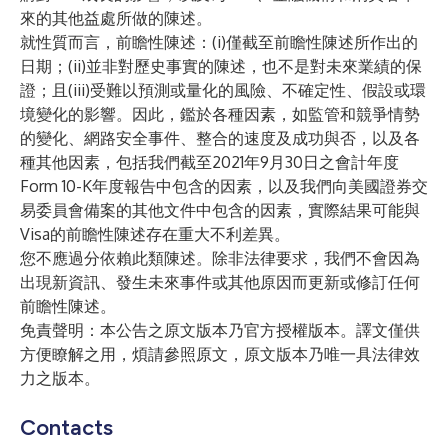
來的其他益處所做的陳述。
就性質而言，前瞻性陳述：(i)僅截至前瞻性陳述所作出的
日期；(ii)並非對歷史事實的陳述，也不是對未來業績的保
證；且(iii)受難以預測或量化的風險、不確定性、假設或環
境變化的影響。因此，鑑於各種因素，如監管和競爭情勢
的變化、網路安全事件、整合的速度及成功與否，以及各
種其他因素，包括我們截至2021年9月30日之會計年度
Form 10-K年度報告中包含的因素，以及我們向美國證券交
易委員會備案的其他文件中包含的因素，實際結果可能與
Visa的前瞻性陳述存在重大不利差異。
您不應過分依賴此類陳述。除非法律要求，我們不會因為
出現新資訊、發生未來事件或其他原因而更新或修訂任何
前瞻性陳述。
免責聲明：本公告之原文版本乃官方授權版本。譯文僅供
方便瞭解之用，煩請參照原文，原文版本乃唯一具法律效
力之版本。
Contacts