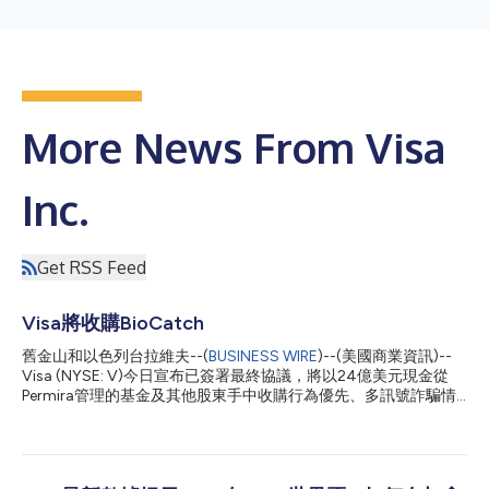
More News From Visa
Inc.
Get RSS Feed
Visa將收購BioCatch
舊金山和以色列台拉維夫--(
BUSINESS WIRE
)--(美國商業資訊)--
Visa (NYSE: V)今日宣布已簽署最終協議，將以24億美元現金從
Permira管理的基金及其他股東手中收購行為優先、多訊號詐騙情
報的領先供應商BioCatch。此次收購BioCatch是對Visa現有網
路、詐騙、風險和安全解決方案的補充，可望協助客戶更好地保護
自身及其客戶免受日益嚴重的帳戶接管、詐騙、洗錢和申請詐騙的
威脅。 自成立以來，BioCatch開發了以AI和機器學習為基礎的創