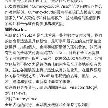
和企業提供更高的透明度、靈活性和控制能力。
此次收購鞏固了Currencycloud和Visa之間現有的策略性合
作夥伴關係。Currencycloud的雲端平臺現已支援逾180個
國家的500多家銀行和科技業客戶，並將繼續為整個業界
的客戶和合作夥伴提供服務和支援。
關於Visa Inc.
Visa Inc. (NYSE: V)是全球首屈一指的數位支付公司。我們
的使命是透過最具創新性、最可靠和最安全的支付網路連
接世界，推動個人、企業和經濟活動的蓬勃發展。我們擁
有先進的全球支付處理網路VisaNet，能夠在全世界提供
安全可靠的支付服務，每秒可處理65,000多筆交易。公司
對創新的不懈努力是數位商務能夠惠及全球各地的所有民
眾、並在各類裝置上得以迅速成長的催化劑。在世界從類
比向數位轉變之際，Visa正運用我們的品牌、產品、人
才、網路和規模，重新塑造商業的未來。
如欲瞭解更多資訊，請造訪關於Visa、visa.com/blog和
@VisaNews。
關於Currencycloud
全球各地的銀行、金融科技機構和企業都可以利用