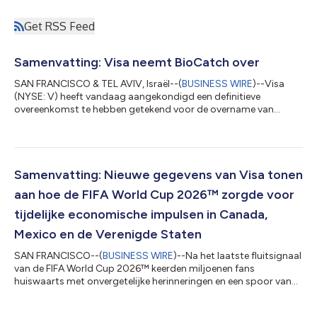
Get RSS Feed
Samenvatting: Visa neemt BioCatch over
SAN FRANCISCO & TEL AVIV, Israël--(
BUSINESS WIRE
)--Visa
(NYSE: V) heeft vandaag aangekondigd een definitieve
overeenkomst te hebben getekend voor de overname van
BioCatch, een toonaangevende aanbieder van fraude-
intelligentie op basis van gedrag en meerdere signalen, van
fondsen beheerd door Permira en andere aandeelhouders voor $
2,4 miljard in contanten. De overname van BioCatch vormt een
aanvulling op Visa's bestaande oplossingen voor
Samenvatting: Nieuwe gegevens van Visa tonen
cyberbeveiliging, fraude, risicobeheer en beveiliging en...
aan hoe de FIFA World Cup 2026™ zorgde voor
tijdelijke economische impulsen in Canada,
Mexico en de Verenigde Staten
SAN FRANCISCO--(
BUSINESS WIRE
)--Na het laatste fluitsignaal
van de FIFA World Cup 2026™ keerden miljoenen fans
huiswaarts met onvergetelijke herinneringen en een spoor van
economische activiteit dat zich over de verschillende landen
uitstrekte. Elke contactloze betaling had blijvende impact: de