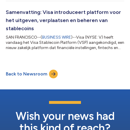
uitgaven tijdens het toernooi zorgden voor een aanzienlijke
impuls voor ondernemers en lokale economieën in de
gaststeden in Canada, Mexico en de Verenigde Staten. Deze
Samenvatting: Visa introduceert platform voor
bekendmaking is officieel geldend...
het uitgeven, verplaatsen en beheren van
stablecoins
SAN FRANCISCO--(
BUSINESS WIRE
)--Visa (NYSE: V) heeft
vandaag het Visa Stablecoin Platform (VSP) aangekondigd, een
nieuw zakelijk platform dat financiële instellingen, fintechs en
crypto-native bedrijven toegang biedt tot stablecoin-
functionaliteiten via één enkele, door Visa beheerde omgeving.
Voortbouwend op de bredere cryptostrategie van Visa, biedt
het VSP financiële instellingen, fintechs en andere
Back to Newsroom
betaaldienstverleners een eenvoudige manier om stablecoins te
verkrijgen, op te slaan en in t...
Wish your news had
this kind of reach?