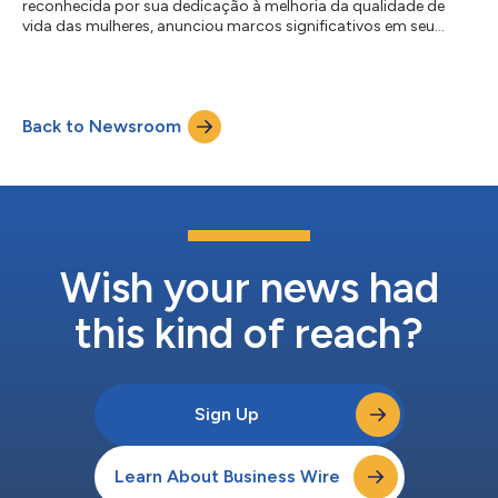
reconhecida por sua dedicação à melhoria da qualidade de
vida das mulheres, anunciou marcos significativos em seu
programa humanitário mundial. Em parceria com cirurgiões de
todo o mundo, a iniciativa revoluciona os cuidados da saúde
feminina, sobretudo em regiões não atendidas. Desde a
expansão do programa em 2016, a Caldera Medical embarcou
Back to Newsroom
em 296 missões em 56 países, tratando mais de 400.000
mulheres. Estas missões não têm a ver apenas com a...
Wish your news had
this kind of reach?
Sign Up
Learn About Business Wire