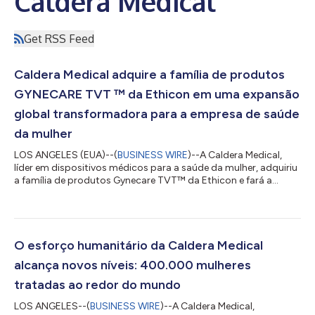
Caldera Medical
Get RSS Feed
Caldera Medical adquire a família de produtos
GYNECARE TVT ™ da Ethicon em uma expansão
global transformadora para a empresa de saúde
da mulher
LOS ANGELES (EUA)--(
BUSINESS WIRE
)--A Caldera Medical,
líder em dispositivos médicos para a saúde da mulher, adquiriu
a família de produtos Gynecare TVT™ da Ethicon e fará a
transição dos produtos nos próximos meses. Esse movimento
estratégico se baseia no compromisso de 23 anos da Caldera
Medical de fornecer as terapias de mais alto nível da categoria
que melhoram a qualidade de vida das mulheres no mundo
inteiro. A linha de produtos TVT – composta por TVT, TVT
O esforço humanitário da Caldera Medical
Exact, TVT-O and TVT Abbrevo – o...
alcança novos níveis: 400.000 mulheres
tratadas ao redor do mundo
LOS ANGELES--(
BUSINESS WIRE
)--A Caldera Medical,