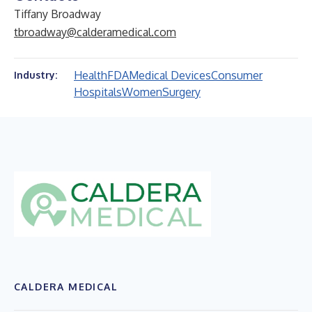
Tiffany Broadway
tbroadway@calderamedical.com
Health
FDA
Medical Devices
Consumer
Industry:
Hospitals
Women
Surgery
CALDERA MEDICAL