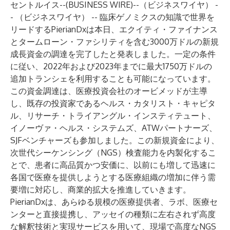
セントルイス--(
BUSINESS WIRE
)--
（ビジネスワイヤ） -
- （ビジネスワイヤ） -- 臨床ゲノミクスの知識で世界を
リードするPierianDxは本日、エクイティ・ファイナンス
とタームローン・ファシリティを含む3000万ドルの新規
成長資金の調達を完了したと発表しました。一定の条件
に従い、2022年および2023年までに最大1750万ドルの
追加トランシェを利用することも可能になっています。
この資金調達は、医療投資会社のオービメッドが主導
し、既存の投資家であるヘルス・カタリスト・キャピタ
ル、リサーチ・トライアングル・インスティテュート、
イノーヴァ・ヘルス・システムズ、ATWパートナーズ、
SJFベンチャーズも参加しました。この新規資金により、
次世代シーケンシング（NGS）検査能力を内製化するこ
とで、患者に高品質かつ安価に、以前にも増して迅速に
各国で医療を提供しようとする医療組織の増加に伴う需
要増に対応し、商業的拡大を推進していきます。
PierianDxは、あらゆる規模の医療提供者、ラボ、医療セ
ンターと直接提携し、アッセイの種類に左右されず高度
な解釈技術と実現サービスを用いて、現場で高度なNGS