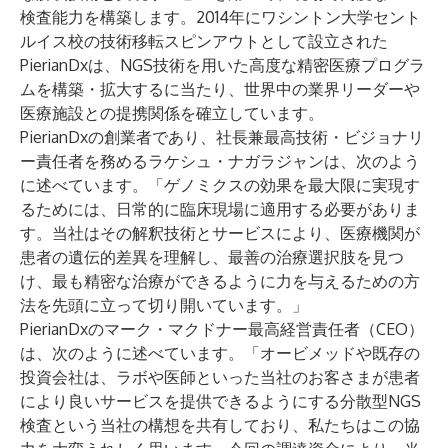
検査能力を構築します。2014年にワシントン大学セント
ルイス校の技術移転スピンアウトとして設立された
PierianDxは、NGS技術を用いた高度な精密医療プログラ
ムを構築・拡大するに当たり、世界中の業界リーダーや
医療施設との提携関係を確立しています。
PierianDxの創業者であり、社長兼最高技術・ビジョナリ
ー責任者を務めるラケシュ・ナガラジャンは、次のよう
に述べています。「ゲノミクスの効果を最大限に実現す
るためには、日常的に臨床現場に適用する必要がありま
す。当社はその解釈技術とサービスにより、医療機関が
患者の遺伝的差異を理解し、最善の治療選択肢を見つ
け、最も精密な治療ができるように力を与えるための方
法を先頭に立って切り開いています。」
PierianDxのマーク・マクドナー最高経営責任者（CEO）
は、次のように述べています。「オービメッドや既存の
投資会社は、ラボや医師といった当社のお客さまが患者
により良いサービスを提供できるようにする分散型NGS
検査という当社の構想を共有しており、私たちはこの協