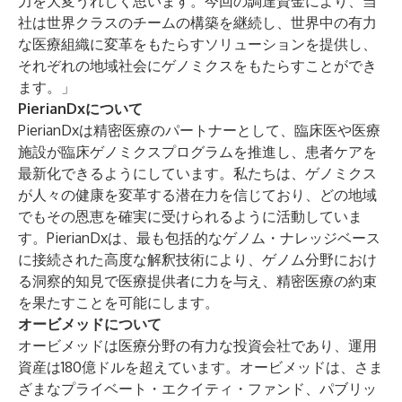
力を大変うれしく思います。今回の調達資金により、当
社は世界クラスのチームの構築を継続し、世界中の有力
な医療組織に変革をもたらすソリューションを提供し、
それぞれの地域社会にゲノミクスをもたらすことができ
ます。」
PierianDxについて
PierianDxは精密医療のパートナーとして、臨床医や医療
施設が臨床ゲノミクスプログラムを推進し、患者ケアを
最新化できるようにしています。私たちは、ゲノミクス
が人々の健康を変革する潜在力を信じており、どの地域
でもその恩恵を確実に受けられるように活動していま
す。PierianDxは、最も包括的なゲノム・ナレッジベース
に接続された高度な解釈技術により、ゲノム分野におけ
る洞察的知見で医療提供者に力を与え、精密医療の約束
を果たすことを可能にします。
オービメッドについて
オービメッドは医療分野の有力な投資会社であり、運用
資産は180億ドルを超えています。オービメッドは、さま
ざまなプライベート・エクイティ・ファンド、パブリッ