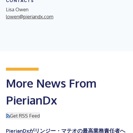
CONTACTS
Lisa Owen
lowen@pieriandx.com
More News From
PierianDx
Get RSS Feed
PierianDxがリンジー・マテオの最高業務責任者へ