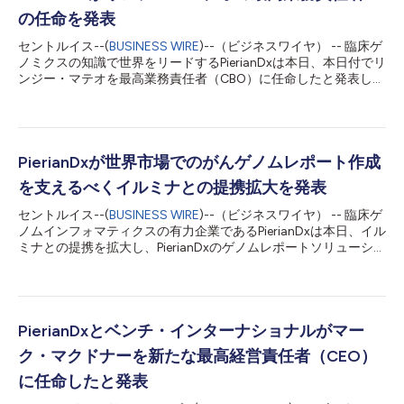
の任命を発表
セントルイス--(
BUSINESS WIRE
)--（ビジネスワイヤ） -- 臨床ゲ
ノミクスの知識で世界をリードするPierianDxは本日、本日付でリ
ンジー・マテオを最高業務責任者（CBO）に任命したと発表しま
した。マテオは新たな役職で、がんおよび遺伝性疾患と闘うため
の臨床ゲノミクスソリューションを提供する一流企業としての当
社の地位を強化していきます。また、当社のライフサイエンス活
動をけん引し、業界パートナーやバイオ製薬企業との重要な提携
関係を確立することで、最終的にゲノム検査や精密医療に基づく
PierianDxが世界市場でのがんゲノムレポート作成
治療法をもっと多くの患者さんに利用していただけるようにして
を支えるべくイルミナとの提携拡大を発表
いきます。 マテオは経験豊富なエグゼクティブとして、診断法
の業界において、世界クラスのチームを構築し、商業戦略を立案
セントルイス--(
BUSINESS WIRE
)--（ビジネスワイヤ） -- 臨床ゲ
して成功させ、提携関係を構築してきた経歴を持っています。
ノムインフォマティクスの有力企業であるPierianDxは本日、イル
PierianDxに入社する前は、テンパスで商業活動担当ヘッドを、後
ミナとの提携を拡大し、PierianDxのゲノムレポートソリューショ
にバイスプレジデント、ライフサイエンス担当ヘッドを務めまし
ンをAmpliSeq™ for Illumina® Focus Panel、AmpliSeq™ for
た。また、精密医療に傾注するインターマウンテン・ヘルスケア
Illumina® Myeloid Panel、TruSight™ Hereditary Cancer Panelと
の傘下企業NAVICANや、現在はネオゲノミクス傘下となってい
併用できるようにしたと発表しました。これらパネルの追加は、
るGenoptixでも...
イルミナとPierianDxの既存の提携関係を拡大するものです。現時
点でのPierianDxプラットフォームの使用範囲は、重要な世界市場
PierianDxとベンチ・インターナショナルがマー
においてTruSight Oncology 500製品ポートフォリオを対象とす
ク・マクドナーを新たな最高経営責任者（CEO）
るゲノムレポート作成の支援となっています。 包括的なNGS検
査の実施と付随するゲノムレポートの作成はかつて、商業ラボに
に任命したと発表
試料を送付して行う検査を通じてしか達成できませんでした。た