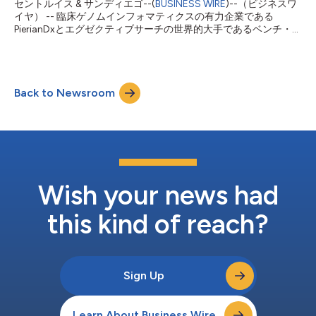
セントルイス & サンディエゴ--(
BUSINESS WIRE
)--（ビジネスワ
だし医療機関はラボに送付する形で検査を実施する場合、試料、
イヤ） -- 臨床ゲノムインフォマティクスの有力企業である
結果判明までの時間、品質に対するコントロールを手放すこ...
PierianDxとエグゼクティブサーチの世界的大手であるベンチ・イ
ンターナショナルは、マーク・マクドナーを本日付でPierianDxの
最高経営責任者（CEO）兼取締役に任命したことを共同発表しま
す。この新たな役職に就任するマクドナーは、クラス最高の変異
解釈ナレッジベース、統合型インフラ、がんと遺伝性疾患の両方
Back to Newsroom
の臨床ゲノムレポートを通じて精密医療を実現する当社独自の価
値提案の実現を支えていきます。マクドナーは、取締役会長のジ
ョー・ブーラディ暫定CEOの後任です。ブーラディは引き続き
PierianDxの取締役会長を務めます。 ジョー・ブーラディは、次
のように述べています。「マクドナーは診断市場を深く理解して
います。当社の発展にとって好都合のこの時期にマクドナーを
PierianDxファミリーに迎えられて非常にうれしく思います。マク
ドナーは、当社のIVD戦略の実行を推進し、世界のがん・遺伝性
Wish your news had
疾患の診断市場におけるリーダーとしての当社の地位を固めてく
れるで...
this kind of reach?
Sign Up
Learn About Business Wire