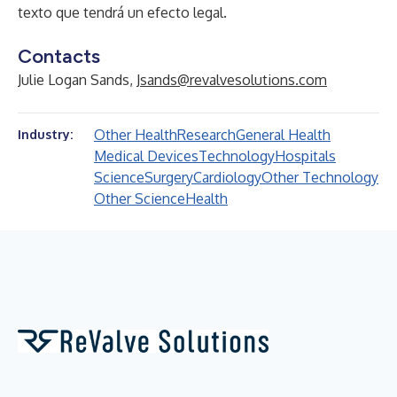
texto que tendrá un efecto legal.
Contacts
Julie Logan Sands,
Jsands@revalvesolutions.com
Other Health
Research
General Health
Industry:
Medical Devices
Technology
Hospitals
Science
Surgery
Cardiology
Other Technology
Other Science
Health