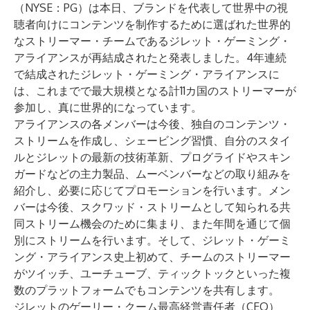
（NYSE：PG）は本日、ブランドを代表して世界中の視
聴者向けにコンテンツを制作するために選ばれた世界的
なストリーマー・チームであるジレット・ゲーミング・
アライアンスが再結成されたと発表しました。4年連続
で結成されたジレット・ゲーミング・アライアンスに
は、これまでで最大規模となる計11カ国のストリーマーが
参加し、真に世界的になっています。
アライアンスの各メンバーは今後、独自のコンテンツ・
ストリームを作成し、シェービング習慣、自分のスタイ
ルとジレットの最新の技術革新、プログライドやスキン
ガードなどの主力製品、ムーベンバーなどの取り組みを
紹介し、必要に応じてプロモーションを行います。メン
バーは今後、スクワッド・ストリームとして知られる共
同ストリーム機会のために集まり、また年間を通じて個
別にストリームを行います。そして、ジレット・ゲーミ
ング・アライアンス史上初めて、チームのストリーマー
がツイッチ、ユーチューブ、ティックトックといった複
数のプラットフォームでもコンテンツを共有します。
ジレットのゲーリー・クーム最高経営責任者（CEO）