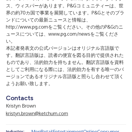
ス、ウィスパーがあります。P&Gコミュニティーは、世
界の約70カ国で事業を展開しています。P&Gとそのブラ
ンドについての最新ニュースと情報は、
http://www.pg.com
をご覧ください。その他のP&Gのニ
ュースについては、
www.pg.com/news
をご覧くださ
い。
本記者発表文の公式バージョンはオリジナル言語版で
す。翻訳言語版は、読者の便宜を図る目的で提供された
ものであり、法的効力を持ちません。翻訳言語版を資料
としてご利用になる際には、法的効力を有する唯一のバ
ージョンであるオリジナル言語版と照らし合わせて頂く
ようお願い致します。
Contacts
Kristyn Brown
kristyn.brown@ketchum.com
Men
Retail
Entertainment
Online
Consumer
Industry: