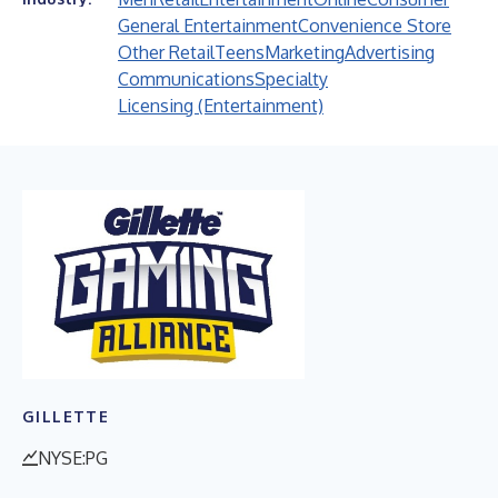
General Entertainment
Convenience Store
Other Retail
Teens
Marketing
Advertising
Communications
Specialty
Licensing (Entertainment)
GILLETTE
NYSE:PG