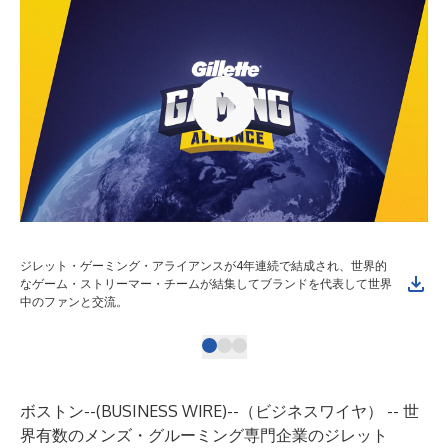
ジレット・ゲーミング・アライアンスが4年連続で結成され、世界的
ジ
なゲーム・ストリーマー・チームが結集してブランドを代表して世界
な
中のファンと交流。
中
ボストン--(
BUSINESS WIRE
)--
（ビジネスワイヤ） -- 世
界有数のメンズ・グルーミング専門企業のジレット