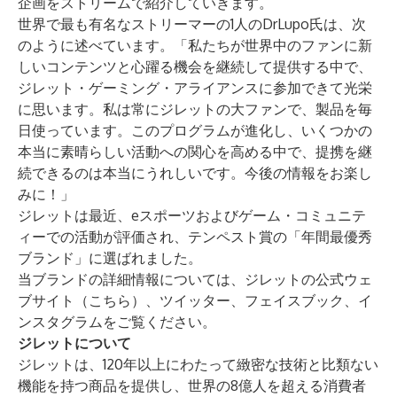
企画をストリームで紹介していきます。
世界で最も有名なストリーマーの1人のDrLupo氏は、次
のように述べています。「私たちが世界中のファンに新
しいコンテンツと心躍る機会を継続して提供する中で、
ジレット・ゲーミング・アライアンスに参加できて光栄
に思います。私は常にジレットの大ファンで、製品を毎
日使っています。このプログラムが進化し、いくつかの
本当に素晴らしい活動への関心を高める中で、提携を継
続できるのは本当にうれしいです。今後の情報をお楽し
みに！」
ジレットは最近、eスポーツおよびゲーム・コミュニテ
ィーでの活動が評価され、
テンペスト賞
の「年間最優秀
ブランド」に選ばれました。
当ブランドの詳細情報については、ジレットの公式ウェ
ブサイト（
こちら
）、
ツイッター
、
フェイスブック
、
イ
ンスタグラム
をご覧ください。
ジレットについて
ジレットは、120年以上にわたって緻密な技術と比類ない
機能を持つ商品を提供し、世界の8億人を超える消費者