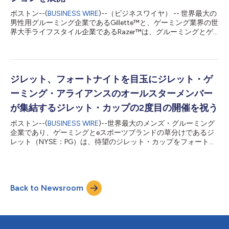
ーマーやファンが、ゲームをしていようがその日がどのようにな
ボストン--(
BUSINESS WIRE
)--（ビジネスワイヤ） -- 世界最大の
ろうが、最高の状態と最高の自信を持てるよう、最高のルックス
男性用グルーミング企業であるGillette™と、ゲーミング業界の世
と気分で一日を初めてもらいたいと考えています。 ゲーミング
界大手ライフスタイル企業であるRazer™は、グルーミングとゲ
コミュニティーをさらに刺激するため、ジレットはジレット・ゲ
ーミングにおける究極のコラボレーションを展開するために提携
ーミング・アライアンスを活用し、「Hit Reset with Gillet...
関係を結びました。コミュニティーの中で輝かしい歴史と伝統を
持つ両ブランドは、設計、イノベーション、および最先端技術を
融合させ、限定シリーズのレイザー・ブランドである、
GilletteLabs with Exfoliating Bar（角質除去バー搭載ジレットラ
ジレット、フォートナイトを目玉にジレット・ゲ
ボ）製品を発表することになります。 消費者は、8月末から店舗
ーミング・アライアンスのオールスターメンバー
とオンラインで展開開始予定である、レイザーの象徴的な3つの
頭を持つ蛇のロゴとアシッド・グリーンのトレードマークを施し
が集結するジレット・カップの2度目の開催を祝う
た、ジレット・ブランドの最新イノベーションであるジレットラ
ボストン--(
BUSINESS WIRE
)--世界最大のメンズ・グルーミング
ボ角質除去バー搭載カミソリを購入することができます。さら
企業であり、ゲーミングとeスポーツブランドの草分けであるジ
に、ゲーマーやファンは、世界最大のゲーミング・イベントに参
レット（NYSE：PG）は、待望のジレット・カップをフォートナ
加できるほか、ストリーマーやレイザーのインフルエンサーから
イトを目玉として再び開催すると発表しました。フォートナイト
なるジレット・ゲーミング・アライアンスのリストを通してキャ
の独自に作り上げられた世界を目玉に、2日間にわたるインター
ンペ...
ナショナル・ゲーミング・コンペティションが行われます。
2022年2月の初回開催時、ジレット・カップの視聴時間はトーナ
Back to Newsroom
メント全体で30万時間を超えました。2年目となる本イベントは
2023年6月1日に開催し、ジレット・ゲーミング・アライアンス
メンバーが集結し、世界中のフォートナイト・コミュニティと、
昨年の賞金総額の2倍となる5万ドルを巡って競い合います。フォ
ートナイトを目玉として開催するジレット・カップは、最も規模