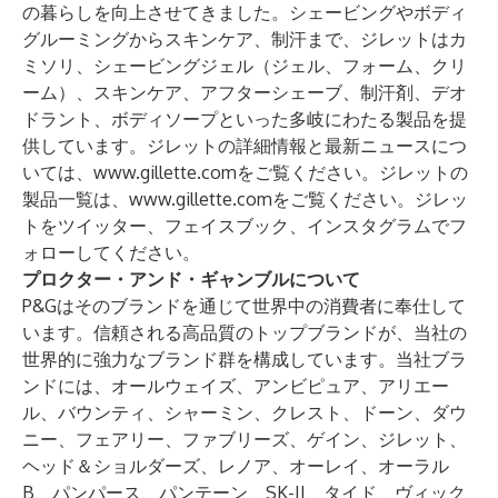
の暮らしを向上させてきました。シェービングやボディ
グルーミングからスキンケア、制汗まで、ジレットはカ
ミソリ、シェービングジェル（ジェル、フォーム、クリ
ーム）、スキンケア、アフターシェーブ、制汗剤、デオ
ドラント、ボディソープといった多岐にわたる製品を提
供しています。ジレットの詳細情報と最新ニュースにつ
いては、
www.gillette.com
をご覧ください。ジレットの
製品一覧は、
www.gillette.com
をご覧ください。ジレッ
トをツイッター、フェイスブック、インスタグラムでフ
ォローしてください。
プロクター・アンド・ギャンブルについて
P&Gはそのブランドを通じて世界中の消費者に奉仕して
います。信頼される高品質のトップブランドが、当社の
世界的に強力なブランド群を構成しています。当社ブラ
ンドには、オールウェイズ、アンビピュア、アリエー
ル、バウンティ、シャーミン、クレスト、ドーン、ダウ
ニー、フェアリー、ファブリーズ、ゲイン、ジレット、
ヘッド＆ショルダーズ、レノア、オーレイ、オーラル
B、パンパース、パンテーン、SK-II、タイド、ヴィック