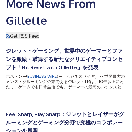
More News From
Gillette
Get RSS Feed
ジレット・ゲーミング、世界中のゲーマーとファ
ンを激励・鼓舞する新たなクリエイティブコンセ
プト「Hit Reset with Gillette」を発表
ボストン--(
BUSINESS WIRE
)--（ビジネスワイヤ） -- 世界最大の
メンズ・グルーミング企業であるジレットTMは、10年以上にわ
たり、ゲームでも日常生活でも、ゲーマーの最高のルックスとプ
レイをサポートしてきました。今年、ジレットは、アプローチを
一新して、最新のキャンペーンでゲーミング新時代の創造に取り
組んでいます。そのキャンペーンが「Hit Reset with Gillette（ジ
レットでリセット）」で、ゲーミングコミュニティーが一晩ゲー
ムを楽しんだ後にリセットし、より良いプレイヤーとして戻って
Feel Sharp, Play Sharp：ジレットとレイザーがグ
くること、そして髭を剃り直して一日をシャープに過ごすことを
ルーミングとゲーミング分野で究極のコラボレー
奨励するものです。「リセット」することはゲーミングにおける
普遍的な言葉であり、グルーミングと完璧に連動しています。ゲ
ションを展開