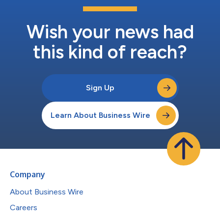
の大きいブランド主催のゲーミング・コミュニティ向けトーナメ
ントのひとつです。 コンペティションは刷新された「ジレッ
ト・フェイスオフ」世界で行われます。これはフォートナイトの
Wish your news had
クリエイティブツールセットを使用して開発された独自の世界
で、2022年に初めて導入され、未来的なラボ...
this kind of reach?
Sign Up
Learn About Business Wire
Company
About Business Wire
Careers