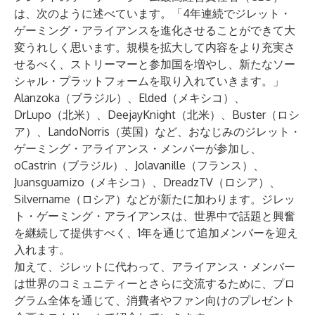
は、次のように述べています。「4年連続でジレット・
ゲーミング・アライアンスを進化させることができて大
変うれしく思います。規模を拡大して内容をより充実さ
せるべく、ストリーマーと参加国を増やし、新たなソー
シャル・プラットフォームを取り入れていきます。」
Alanzoka
（ブラジル）、
Elded
（メキシコ）、
DrLupo
（北米）、
DeejayKnight
（北米）、
Buster
（ロシ
ア）、
LandoNorris
（英国）など、おなじみのジレット・
ゲーミング・アライアンス・メンバーが参加し、
oCastrin
（ブラジル）、
Jolavanille
（フランス）、
Juansguarnizo
（メキシコ）、
DreadzTV
（ロシア）、
Silvername
（ロシア）などが新たに加わります。ジレッ
ト・ゲーミング・アライアンスは、世界中で話題と興奮
を継続して提供すべく、1年を通じて追加メンバーを迎え
入れます。
加えて、ジレットに代わって、アライアンス・メンバー
は世界のコミュニティーとさらに交流するために、プロ
グラム全体を通じて、消費者やファン向けのプレゼント