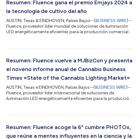
Resumen: Fluence gana el premio Emjays 2024 a
la tecnología de cultivo del año
AUSTIN, Texas & EINDHOVEN, Países Bajos--(
BUSINESS WIRE
)--
Fluence, proveedor líder mundial de soluciones de iluminación
LED energéticamente eficientes para la producción comercial
de cannabis, ganó consecutivamente los Emjays International
Cannabis Awards, llevándose a casa el premio a la Tecnología
de Cultivo del Año durante la MJBizCon 2024. Los Emjays son
una colaboración entre los galardonados productores de
eventos Farechild Events y MJBizCon, la mayor feria y entidad
Resumen: Fluence vuelve a MJBizCon y presenta
mediática del sector...
el noveno informe anual de Cannabis Business
Times «State of the Cannabis Lighting Market»
AUSTIN, Texas e EINDHOVEN, Países Bajos--(
BUSINESS WIRE
)--
Fluence, proveedor líder internacional de soluciones de
iluminación LED energéticamente eficientes para la producción
comercial de cannabis, presentó el noveno informe anual
«State of the Cannabis Lighting Market» en colaboración con
Cannabis Business Times, una publicación centrada en agilizar
el éxito y la aceptación del mercado del cannabis al
proporcionar información práctica para ayudar en todos los
Resumen: Fluence acoge la 6ª cumbre PHOTOx,
aspectos del negocio. El informe...
que reúne a mentes influyentes en la ciencia y la