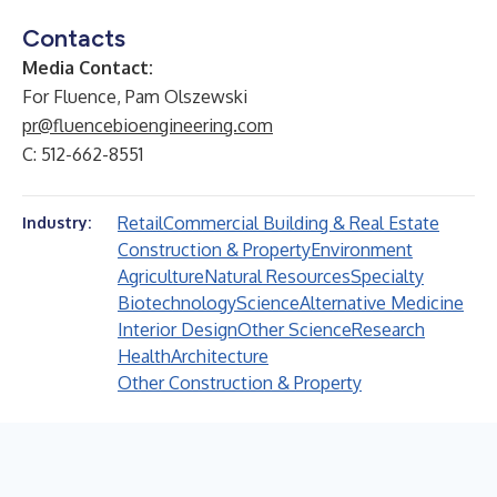
Contacts
Media Contact:
For Fluence, Pam Olszewski
pr@fluencebioengineering.com
C: 512-662-8551
Retail
Commercial Building & Real Estate
Industry:
Construction & Property
Environment
Agriculture
Natural Resources
Specialty
Biotechnology
Science
Alternative Medicine
Interior Design
Other Science
Research
Health
Architecture
Other Construction & Property