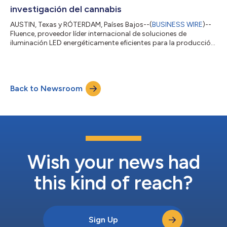
investigación del cannabis
AUSTIN, Texas y RÓTERDAM, Países Bajos--(
BUSINESS WIRE
)--
Fluence, proveedor líder internacional de soluciones de
iluminación LED energéticamente eficientes para la producción
comercial de cannabis, celebró su sexta cumbre PHOTOx los
días 23 y 24 de septiembre de 2024 en Austin (Texas). PHOTOx
es una reunión de las mentes más brillantes de la horticultura
internacional, que ofrece a los pioneros del sector una
Back to Newsroom
oportunidad inigualable para conocer lo último en
investigación y ciencia sobre el cul...
Wish your news had
this kind of reach?
Sign Up