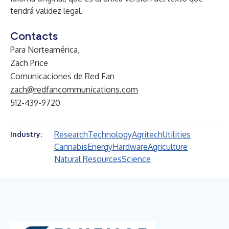
tendrá validez legal.
Contacts
Para Norteamérica,
Zach Price
Comunicaciones de Red Fan
zach@redfancommunications.com
512-439-9720
Research
Technology
Agritech
Utilities
Industry:
Cannabis
Energy
Hardware
Agriculture
Natural Resources
Science