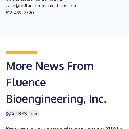
zach@redfancommunications.com
512-439-9720
More News From
Fluence
Bioengineering, Inc.
Get RSS Feed
Resumen: Fluence gana el premio Emjays 2024 a