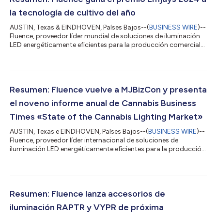
la tecnología de cultivo del año
AUSTIN, Texas & EINDHOVEN, Países Bajos--(
BUSINESS WIRE
)--
Fluence, proveedor líder mundial de soluciones de iluminación
LED energéticamente eficientes para la producción comercial
de cannabis, ganó consecutivamente los Emjays International
Cannabis Awards, llevándose a casa el premio a la Tecnología
de Cultivo del Año durante la MJBizCon 2024. Los Emjays son
una colaboración entre los galardonados productores de
eventos Farechild Events y MJBizCon, la mayor feria y entidad
Resumen: Fluence vuelve a MJBizCon y presenta
mediática del sector...
el noveno informe anual de Cannabis Business
Times «State of the Cannabis Lighting Market»
AUSTIN, Texas e EINDHOVEN, Países Bajos--(
BUSINESS WIRE
)--
Fluence, proveedor líder internacional de soluciones de
iluminación LED energéticamente eficientes para la producción
comercial de cannabis, presentó el noveno informe anual
«State of the Cannabis Lighting Market» en colaboración con
Cannabis Business Times, una publicación centrada en agilizar
el éxito y la aceptación del mercado del cannabis al
proporcionar información práctica para ayudar en todos los
Resumen: Fluence lanza accesorios de
aspectos del negocio. El informe...
iluminación RAPTR y VYPR de próxima