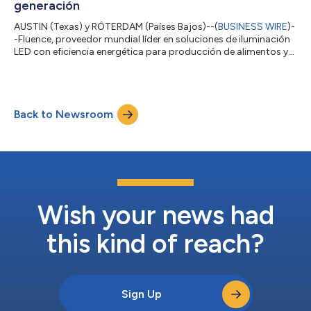
generación
AUSTIN (Texas) y RÓTERDAM (Países Bajos)--(
BUSINESS WIRE
)-
-Fluence, proveedor mundial líder en soluciones de iluminación
LED con eficiencia energética para producción de alimentos y
cannabis comercial, anunció sus flamantes soluciones de
iluminación LED para cultivadores de verduras y plantas
ornamentales: RAPTR 2 y VYPR 4. Las innovaciones LED más
recientes de Fluence se desarrollaron en paralelo con el
Back to Newsroom
programa de investigación global de la empresa, que incluye
alianzas con líderes del sector...
Wish your news had
this kind of reach?
Sign Up