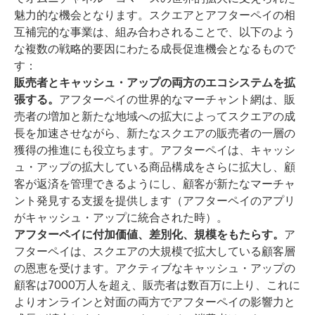
魅力的な機会となります。スクエアとアフターペイの相
互補完的な事業は、組み合わされることで、以下のよう
な複数の戦略的要因にわたる成長促進機会となるもので
す：
販売者とキャッシュ・アップの両方のエコシステムを拡
張する。
アフターペイの世界的なマーチャント網は、販
売者の増加と新たな地域への拡大によってスクエアの成
長を加速させながら、新たなスクエアの販売者の一層の
獲得の推進にも役立ちます。アフターペイは、キャッシ
ュ・アップの拡大している商品構成をさらに拡大し、顧
客が返済を管理できるようにし、顧客が新たなマーチャ
ント発見する支援を提供します（アフターペイのアプリ
がキャッシュ・アップに統合された時）。
アフターペイに付加価値、差別化、規模をもたらす。
ア
フターペイは、スクエアの大規模で拡大している顧客層
の恩恵を受けます。アクティブなキャッシュ・アップの
顧客は7000万人を超え、販売者は数百万に上り、これに
よりオンラインと対面の両方でアフターペイの影響力と