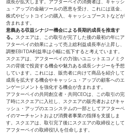
成長が拡大します。アフターペイの消費者は、キャッシ
ュ・アップの金融ツールの恩恵を受け、これには送金、
株式やビットコインの購入、キャッシュブーストなどが
含まれます。
意義ある収益シナジー機会による長期的成長を推進す
る。
スクエアは、この取引が完了した後の最初の年にア
フターペイの効果によって売上総利益成長率が上昇し、
調整EBITDA利益率は小幅に低下すると考えています。
スクエアは、アフターペイの力強いユニットエコノミク
スの背後で投資する機会や魅力ある成長シナジーを予想
しています。これには、販売者に向けて商品を紹介して
成長を拡大する機会やキャッシュ・アップの顧客へのエ
ンゲージメントを強化する機会が含まれます。
アフターペイの共同創立者・共同CEOは、この取引の完
了時にスクエアに入社し、スクエアの販売者およびキャ
ッシュ・アップのエコシステムの一部としてアフターペ
イのマーチャントおよび消費者事業の指揮を支援しま
す。スクエアは、取引完了後にスクエアの取締役として
アフターペイの取締役1人を任命します。