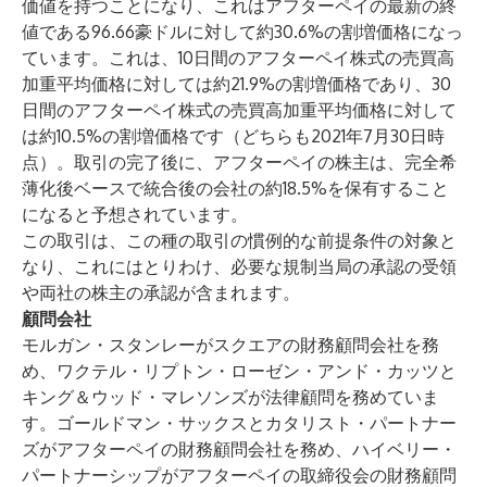
価値を持つことになり、これはアフターペイの最新の終
値である96.66豪ドルに対して約30.6%の割増価格になっ
ています。これは、10日間のアフターペイ株式の売買高
加重平均価格に対しては約21.9%の割増価格であり、30
日間のアフターペイ株式の売買高加重平均価格に対して
は約10.5%の割増価格です（どちらも2021年7月30日時
点）。取引の完了後に、アフターペイの株主は、完全希
薄化後ベースで統合後の会社の約18.5%を保有すること
になると予想されています。
この取引は、この種の取引の慣例的な前提条件の対象と
なり、これにはとりわけ、必要な規制当局の承認の受領
や両社の株主の承認が含まれます。
顧問会社
モルガン・スタンレーがスクエアの財務顧問会社を務
め、ワクテル・リプトン・ローゼン・アンド・カッツと
キング＆ウッド・マレソンズが法律顧問を務めていま
す。ゴールドマン・サックスとカタリスト・パートナー
ズがアフターペイの財務顧問会社を務め、ハイベリー・
パートナーシップがアフターペイの取締役会の財務顧問