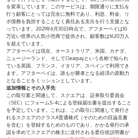
を変革しています。このサービスは、期限通りに支払を
行う顧客にとっては完全に無料であり、利息、料金、リ
ボ債務を負担することなく責任ある支出を行う支援とな
っています。2021年6月30日時点で、アフターペイは10
万近い世界の人気小売商で提供され、顧客数は1620万人
を超えています。
アフターペイは現在、オーストラリア、米国、カナダ、
ニュージーランド、そしてClearpayという名称で知られ
ている英国、フランス、イタリア、スペインで利用でき
ます。アフターペイは、誰もが勝者となる経済の原動力
となることをミッションとしています。
追加情報とその入手先
この取引案と関連して、スクエアは、証券取引委員会
（SEC）にフォームS-4による登録届出書を提出すること
を予定しています。これは、この取引に関連して発行さ
れるスクエアのクラスA普通株式（そのための目論見書
を含む）を登録するためのものであり、かかる発行の承
認を求めてスクエアの株主に送付される委任状説明書が