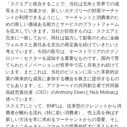
「スクエアと統合することで、当社は北米と世界での成
長をさらに加速させ、新しいカテゴリーの対面マーチャ
ントが利用できるようにし、マーチャントと消費者のた
めの新しい価値ある能力とサービスのプラットフォーム
を拡大していきます。当社が目指すものは、スクエアと
完全に一致しており、両社は協力して顧客のために金融
ウェルネスと責任ある支出の再定義を続けていきたいと
考えています。今回の取引は、オーストラリアのテクノ
ロジー・セクターを認知する重要なものです。国内で育
てられたイノベーションが世界中で広く共有され続けて
います。またこれは、当社のビジョンに沿った革新的企
業の将来的な成長に参加する機会を株主に提供するもの
でもあります」と、アフターペイの共同創立者で共同最
高経営責任者（CEO）のAnthony EisenとNick Molnarは
述べています。
スクエアにとって、BNPLは、従来型のクレジットから消
費者が離れる流れ（特に若い消費者）、売上高を伸ばす
新しい方法を常に求めるマーチャントからの需要、そし
てオムニチャネル・コマースの世界的拡大に支えられた