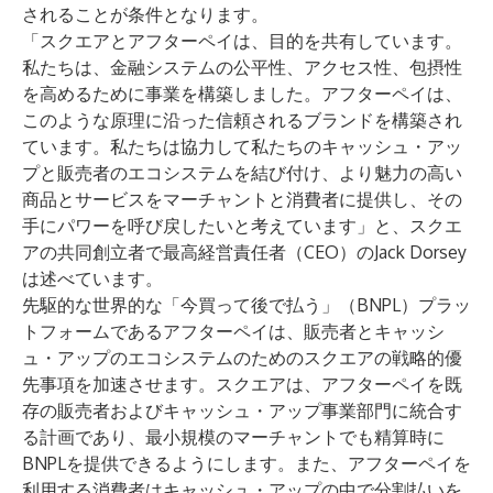
されることが条件となります。
「スクエアとアフターペイは、目的を共有しています。
私たちは、金融システムの公平性、アクセス性、包摂性
を高めるために事業を構築しました。アフターペイは、
このような原理に沿った信頼されるブランドを構築され
ています。私たちは協力して私たちのキャッシュ・アッ
プと販売者のエコシステムを結び付け、より魅力の高い
商品とサービスをマーチャントと消費者に提供し、その
手にパワーを呼び戻したいと考えています」と、スクエ
アの共同創立者で最高経営責任者（CEO）のJack Dorsey
は述べています。
先駆的な世界的な「今買って後で払う」（BNPL）プラッ
トフォームであるアフターペイは、販売者とキャッシ
ュ・アップのエコシステムのためのスクエアの戦略的優
先事項を加速させます。スクエアは、アフターペイを既
存の販売者およびキャッシュ・アップ事業部門に統合す
る計画であり、最小規模のマーチャントでも精算時に
BNPLを提供できるようにします。また、アフターペイを
利用する消費者はキャッシュ・アップの中で分割払いを