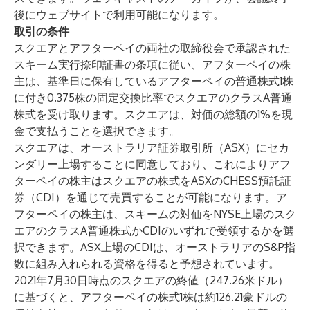
後にウェブサイトで利用可能になります。
取引の条件
スクエアとアフターペイの両社の取締役会で承認された
スキーム実行捺印証書の条項に従い、アフターペイの株
主は、基準日に保有しているアフターペイの普通株式1株
に付き0.375株の固定交換比率でスクエアのクラスA普通
株式を受け取ります。スクエアは、対価の総額の1%を現
金で支払うことを選択できます。
スクエアは、オーストラリア証券取引所（ASX）にセカ
ンダリー上場することに同意しており、これによりアフ
ターペイの株主はスクエアの株式をASXのCHESS預託証
券（CDI）を通じて売買することが可能になります。ア
フターペイの株主は、スキームの対価をNYSE上場のスク
エアのクラスA普通株式かCDIのいずれで受領するかを選
択できます。ASX上場のCDIは、オーストラリアのS&P指
数に組み入れられる資格を得ると予想されています。
2021年7月30日時点のスクエアの終値（247.26米ドル）
に基づくと、アフターペイの株式1株は約126.21豪ドルの