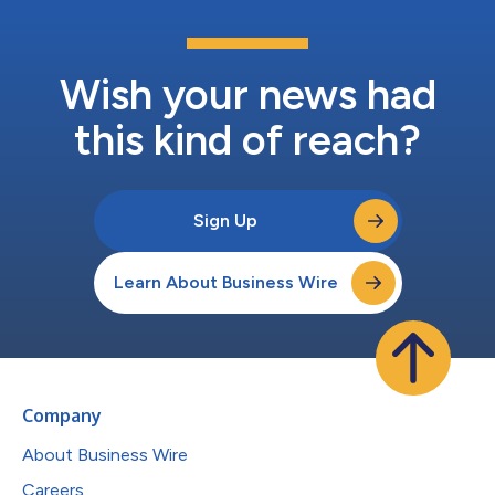
アーティストは夢を持った起業家であり、キャリアのあらゆる段
階で自分たちの夢をかなえるためのシステム、ツール、財政的自
由を手にするに値します。スクエアは成功に必要とされるツール
を提供しながら、何百万もの企業の立ち上げ、経営、成長を支援
Wish your news had
してきました。スクエアはまた、キャッシュ・アップを使って、
何百万もの顧客に向けて金融サービスの関連性を高め...
this kind of reach?
Sign Up
Learn About Business Wire
Company
About Business Wire
Careers