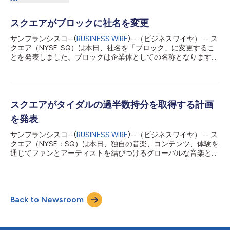
スクエアがブロックに社名を変更
サンフランシスコ--(
BUSINESS WIRE
)--（ビジネスワイヤ） -- ス
クエア（NYSE: SQ）は本日、社名を「ブロック」に変更するこ
とを発表しました。ブロックは企業体としての名称となります。
スクエアの名称は、販売者向けにコマース・ソリューション、ビ
ジネス・ソフトウエア、バンキング・サービスの統合エコシステ
ムを提供する当社の販売者向け事業の名称となりました。今回の
社名変更により、販売者向け事業は、その事業向けに構築された
スクエア・ブランドを所有します。 ブロックへの社名変更は、
スクエアがタイダルの過半数持分を取得する計画
当社の成長を示すものです。2009年の設立以来、当社は事業と
を発表
して、キャッシュアップ（Cash App）、TIDAL、TBD54566975
を追加してきましたが、今回の社名変更により、さらなる成長の
サンフランシスコ--(
BUSINESS WIRE
)--（ビジネスワイヤ） -- ス
余地が生まれました。ブロックは、経済エンパワメントという目
クエア（NYSE：SQ）は本日、独自の音楽、コンテンツ、体験を
的で結ばれた多くの事業から成る包括的なエコシステムであり、
通じてファンとアーティストを結びつけるグローバルな音楽とエ
個人、アーティスト、ファン、開発者、販売者など、多くの人々
ンターテインメントのプラットフォームであるタイダルの過半数
のために役立っています。 ブロックの共同創業者のジャック・
持分を取得する正式契約を締結したと発表しました。スクエア
ドーシー最高経営責任者（CEO）は、次のように述べています。
は、十分な多数持分を得るために現金と株式を合わせて2億
「スクエア・ブラ...
9700万ドルを支払う予定であり、既存のアーティスト株主が残
Back to Newsroom
りの持分保有者となります。タイダルはスクエア内で、セラーと
キャッシュ・アップのエコシステムと並んで独立的に活動しま
す。 この買収によって、スクエアの経済的エンパワメントの目
標が、ミュージシャンという新しい垂直市場へと拡大されます。