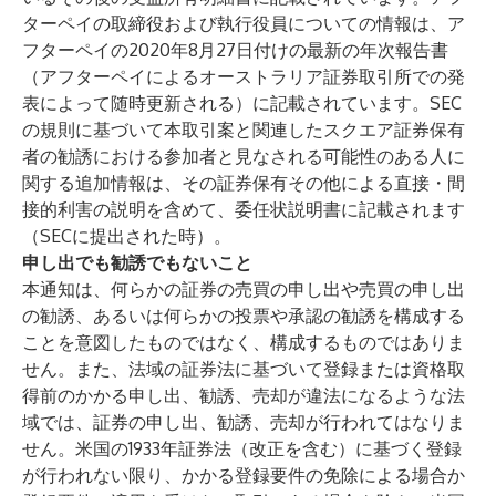
ターペイの取締役および執行役員についての情報は、ア
フターペイの2020年8月27日付けの最新の年次報告書
（アフターペイによるオーストラリア証券取引所での発
表によって随時更新される）に記載されています。SEC
の規則に基づいて本取引案と関連したスクエア証券保有
者の勧誘における参加者と見なされる可能性のある人に
関する追加情報は、その証券保有その他による直接・間
接的利害の説明を含めて、委任状説明書に記載されます
（SECに提出された時）。
申し出でも勧誘でもないこと
本通知は、何らかの証券の売買の申し出や売買の申し出
の勧誘、あるいは何らかの投票や承認の勧誘を構成する
ことを意図したものではなく、構成するものではありま
せん。また、法域の証券法に基づいて登録または資格取
得前のかかる申し出、勧誘、売却が違法になるような法
域では、証券の申し出、勧誘、売却が行われてはなりま
せん。米国の1933年証券法（改正を含む）に基づく登録
が行われない限り、かかる登録要件の免除による場合か