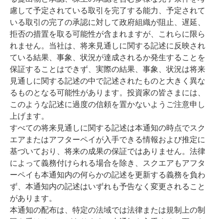
慮して予定されている取引を完了する能力、予定されて
いる取引の完了の承認に対して政府組織が阻止、遅延、
拒否の措置を取る可能性が含まれますが、これらに限ら
れません。当社は、将来見通しに関する記述に反映され
ている結果、事象、状況が達成されるか発生することを
保証することはできず、実際の結果、事象、状況は将来
見通しに関する記述の中で記述されたものと大きく異な
るものとなる可能性があります。投資家の皆さまには、
このような記述に過度の信頼を置かないようご注意申し
上げます。
すべての将来見通しに関する記述は本通知の時点でスク
エアまたはアフターペイが入手できる情報および推定に
基づいており、将来の成果の保証ではありません。法律
によって義務付けられる場合を除き、スクエアもアフタ
ーペイも本通知内の何らかの記述を更新する義務を負わ
ず、本通知内の記述はいずれも予告なく変更されること
があります。
本通知の配布は、特定の法域では法律または規制上の制