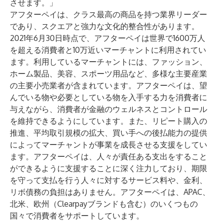
させます。」
アフターペイは、クラス最高の商品を持つ業界リーダー
であり、スクエアと強力な文化的整合性があります。
2021年6月30日時点で、アフターペイは世界で1600万人
を超える消費者と10万近いマーチャントに利用されてい
ます。利用しているマーチャントには、ファッション、
ホーム製品、美容、スポーツ用品など、多様な主要産業
の主要小売業者が含まれています。アフターペイは、望
んでいる物や必要としている物を入手する力を消費者に
与えながら、消費者が金融のウェルネスとコントロール
を維持できるようにしています。また、リピート購入の
推進、平均取引規模の拡大、買い手への後払能力の提供
によってマーチャントが事業を成長させる支援をしてい
ます。アフターペイは、人々が責任ある支出をすること
ができるように支援することに深く注力しており、期限
を守って支払を行う人々に対するサービス料や、金利、
リボ債務の負担はありません。アフターペイは、APAC、
北米、欧州（Clearpayブランドも含む）のいくつもの
国々で消費者をサポートしています。