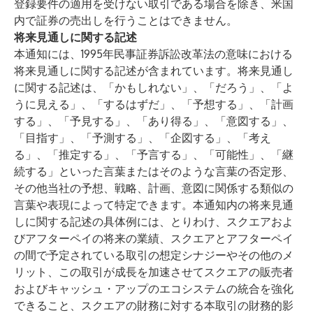
登録要件の適用を受けない取引である場合を除き、米国
内で証券の売出しを行うことはできません。
将来見通しに関する記述
本通知には、1995年民事証券訴訟改革法の意味における
将来見通しに関する記述が含まれています。将来見通し
に関する記述は、「かもしれない」、「だろう」、「よ
うに見える」、「するはずだ」、「予想する」、「計画
する」、「予見する」、「あり得る」、「意図する」、
「目指す」、「予測する」、「企図する」、「考え
る」、「推定する」、「予言する」、「可能性」、「継
続する」といった言葉またはそのような言葉の否定形、
その他当社の予想、戦略、計画、意図に関係する類似の
言葉や表現によって特定できます。本通知内の将来見通
しに関する記述の具体例には、とりわけ、スクエアおよ
びアフターペイの将来の業績、スクエアとアフターペイ
の間で予定されている取引の想定シナジーやその他のメ
リット、この取引が成長を加速させてスクエアの販売者
およびキャッシュ・アップのエコシステムの統合を強化
できること、スクエアの財務に対する本取引の財務的影