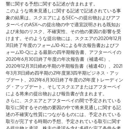
響に関する予想に関する記述が含まれます。
このような将来見通しに関する記述で記述されている事
象の結果は、スクエアによるSECへの提出物およびアフ
ターペイのASXへの提出物の中で適宜説明される既知お
よび未知のリスク、不確実性、その他の要因の影響を受
けます。そのような提出物には、スクエアの2020年12月
31日終了年度のフォーム10-Kによる年次報告書およびフ
ォーム10-Qによる最新の四半期報告書、アフターペイの
2020年6月30日終了年度の年次報告書（補遺4E）、
2020年12月31日締め半期の半期報告書（補遺4D）、2021
年3月31日締め四半期の21年度第3四半期ビジネス・アッ
プデート、2021年6月30日終了年度の21年度トレーディン
グ・アップデート、そしてスクエアまたはアフターペイ
による将来の提出物および報告書が含まれます。
さらに、スクエアとアフターペイの間で予定されている
取引に関するその他の要因の中で将来見通しに関する記
述の不確実な性質につながるものには、予定されている
取引が完了する時期の予想、予定されている取引に関す
る提出物と承認、株主の承認を含む多様な完了条件を考