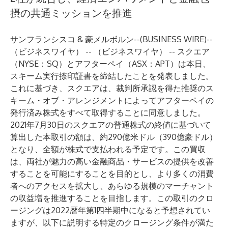
摂の共通ミッションを推進
サンフランシスコ & 豪メルボルン--(
BUSINESS WIRE
)--
（ビジネスワイヤ） -- （ビジネスワイヤ） -- スクエア
（NYSE：SQ）とアフターペイ（ASX：APT）は本日、
スキーム実行捺印証書を締結したことを発表しました。
これに基づき、スクエアは、裁判所承認を得た推奨のス
キーム・オブ・アレンジメントによってアフターペイの
発行済み株式をすべて取得することに同意しました。
2021年7月30日のスクエアの普通株式の終値に基づいて
算出した本取引の額は、約290億米ドル（390億豪ドル）
となり、全額が株式で支払われる予定です。この買収
は、両社が魅力の高い金融商品・サービスの提供を改善
することを可能にすることを目的とし、より多くの消費
者へのアクセスを拡大し、あらゆる規模のマーチャント
の収益増を推進することを目指します。この取引のクロ
ージングは2022暦年第1四半期中になると予想されてい
ますが、以下に説明する特定のクロージング条件が満た