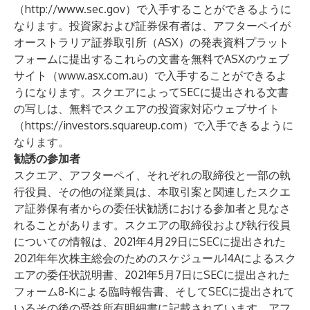
（
http://www.sec.gov
）で入手することができるように
なります。投資家および証券保有者は、アフターペイが
オーストラリア証券取引所（ASX）の発表資料プラット
フォームに提出するこれらの文書を無料でASXのウェブ
サイト（
www.asx.com.au
）で入手することができるよ
うになります。スクエアによってSECに提出される文書
の写しは、無料でスクエアの投資家対応ウェブサイト
（
https://investors.squareup.com
）で入手できるように
なります。
勧誘の参加者
スクエア、アフターペイ、それぞれの取締役と一部の執
行役員、その他の従業員は、本取引案と関連したスクエ
ア証券保有者からの委任状勧誘における参加者と見なさ
れることがあります。スクエアの取締役および執行役員
についての情報は、2021年4月29日にSECに提出された
2021年年次株主総会のためのスケジュール14Aによるスク
エアの委任状説明書、2021年5月7日にSECに提出された
フォーム8-Kによる臨時報告書、そしてSECに提出されて
いるその後の受益所有明細書に記載されています。アフ