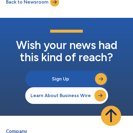
Back to Newsroom
officieel geldend in de originele brontaal. Vertalingen zijn slechts
als leeshulp bedo...
Wish your news had
this kind of reach?
Sign Up
Learn About Business Wire
Company