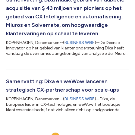
acquisitie van $ 43 miljoen van pioniers op het
gebied van CX Intelligence en automatisering,
Miuros en Solvemate, om hoogwaardige
klantervaringen op schaal te leveren
KOPENHAGEN, Denemarken--(
BUSINESS WIRE
)--De Deense
innovator op het gebied van klantenondersteuning Dixa heeft
vandaag de overnames aangekondigd van analyseleider Miuros
en automatiseringspionier Solvemate. Gedreven door de
behoefte van serviceteams om contact te maken met klanten
met intelligentie, empathie en de juiste informatie, wordt de
dubbele acquisitie gewaardeerd op $ 43 miljoen en versterkt
Dixa’s langetermijnvisie om een nieuwe standaard te zetten in
Samenvatting: Dixa en weWow lanceren
ervaring en datagestuurde convers...
strategisch CX-partnerschap voor scale-ups
KOPENHAGEN, Denemarken--(
BUSINESS WIRE
)--Dixa, de
Europese leider in CX-technologie, en weWow, het boutique
klantenservice bedrijf dat zich alleen richt op snelgroeiende
scale-ups, bundelen hun krachten om snelgroeiende bedrijven
van dienst te zijn in hun groeitraject . De in Kopenhagen en
Valencia gevestigde bedrijven presenteren hun partnerschap op
de Web Summit in november in Lissabon. Deze bekendmaking is