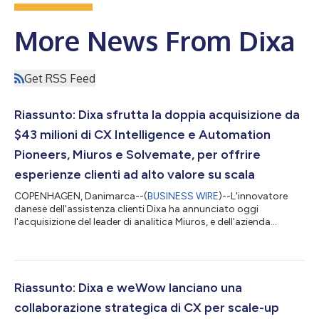
More News From Dixa
Get RSS Feed
Riassunto: Dixa sfrutta la doppia acquisizione da
$43 milioni di CX Intelligence e Automation
Pioneers, Miuros e Solvemate, per offrire
esperienze clienti ad alto valore su scala
COPENHAGEN, Danimarca--(
BUSINESS WIRE
)--L'innovatore
danese dell'assistenza clienti Dixa ha annunciato oggi
l'acquisizione del leader di analitica Miuros, e dell'azienda
pioniere nell'automazione Solvemate. Il testo originale del
presente annuncio, redatto nella lingua di partenza, è la versione
ufficiale che fa fede. Le traduzioni sono offerte unicamente per
comodità del lettore e devono rinviare al testo in lingua
originale, che è l'unico giuridicamente valido....
Riassunto: Dixa e weWow lanciano una
collaborazione strategica di CX per scale-up