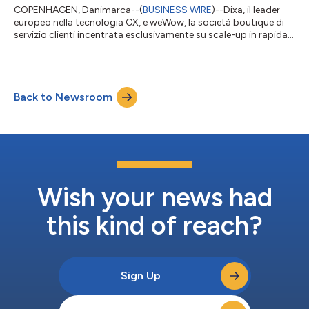
COPENHAGEN, Danimarca--(
BUSINESS WIRE
)--Dixa, il leader
europeo nella tecnologia CX, e weWow, la società boutique di
servizio clienti incentrata esclusivamente su scale-up in rapida
crescita, uniscono le forze per assistere le aziende in rapido
sviluppo nella loro traiettoria d crescita. Le società, che hanno
sede a Copenhagen e a Valencia, stanno presentando il loro
sodalizio al Web Summit che si tiene questo novembre a
Back to Newsroom
Lisbona. “Crediamo che le società in rapida crescita oggi
richiedano una c...
Wish your news had
this kind of reach?
Sign Up