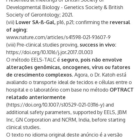
Developmental Biology - Genetics Society & British
Society of Gerontology; 2021.
(vii)
Lower SA-ß-Gal,
p16, p21; confirming the
reversal
of aging:
www.nature.com/articles/s41598-021-93607-9
(viii) Pre-clinical studies proving,
success in vivo:
https://doi.org/10.1016/j.jor.2017.01.003
O método EELS-TALC é
seguro, pois não envolve
alterações genômicas, oncogenes, vírus ou fatores
de crescimento complexos
. Agora, o Dr. Katoh está
avaliando o transporte ideal de tecidos e células entre o
hospital e o laboratório com base no método
OPTRACT
relatado anteriormente
(
https://doi.org/10.1007/s10529-021-03116-y
) and
additional safety parameters, supported by EELS, JBM
Inc, GN Corporation and NCRM, India, before starting
clinical studies.
O texto no idioma original deste anúncio é a versão