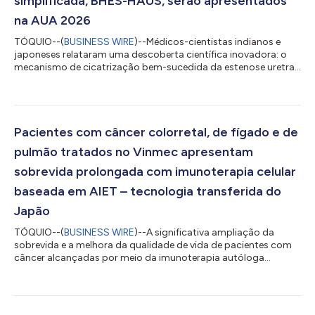
simplificada, BHES-HAUS, serão apresentados
na AUA 2026
TÓQUIO--(
BUSINESS WIRE
)--Médicos-cientistas indianos e
japoneses relataram uma descoberta científica inovadora: o
mecanismo de cicatrização bem-sucedida da estenose uretral
com a terapia celular BEES-HAUS. Essa conquista marcante na
medicina regenerativa proporciona segurança e eficácia
clínicas e é a primeira do gênero a utilizar uma abordagem
híbrida que mistura dois grupos de células epiteliais bucais
autólogas: um cultivado em 2D e outro em 3D em arcabouço
Pacientes com câncer colorretal, de fígado e de
Festigel. No tratamento da estenos...
pulmão tratados no Vinmec apresentam
sobrevida prolongada com imunoterapia celular
baseada em AIET – tecnologia transferida do
Japão
TÓQUIO--(
BUSINESS WIRE
)--A significativa ampliação da
sobrevida e a melhora da qualidade de vida de pacientes com
câncer alcançadas por meio da imunoterapia autóloga
baseada em células AIET, que utiliza as próprias células natural
killer (NK) e T dos pacientes, consolidaram o Hospital Vinmec,
no Vietnã, como um novo destino de turismo médico para
tratamento oncológico em países da Ásia. O resultado foi