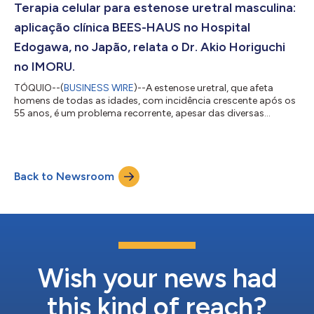
apresentado pelo professor Nguyen Thanh Liem durante o
Terapia celular para estenose uretral masculina:
NCRM NICHE 2025. Ele destacou o apoio...
aplicação clínica BEES-HAUS no Hospital
Edogawa, no Japão, relata o Dr. Akio Horiguchi
no IMORU.
TÓQUIO--(
BUSINESS WIRE
)--A estenose uretral, que afeta
homens de todas as idades, com incidência crescente após os
55 anos, é um problema recorrente, apesar das diversas
opções de tratamento. Por meio do transplante de células
autólogas de tecido bucal desenvolvidas em laboratório
(BEES-HAUS), o Dr. Akio Horiguchi realizou com sucesso o
primeiro transplante clínico no Hospital Edogawa, no Japão,
Back to Newsroom
de acordo com a lei da medicina regenerativa japonesa, e
apresentou no International Meeting Of Reco...
Wish your news had
this kind of reach?