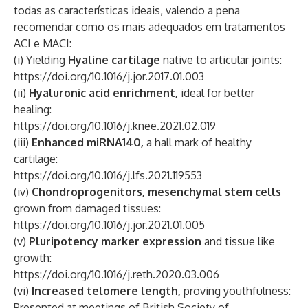
todas as características ideais, valendo a pena
recomendar como os mais adequados em tratamentos
ACI e MACI:
(i) Yielding
Hyaline cartilage
native to articular joints:
https://doi.org/10.1016/j.jor.2017.01.003
(ii)
Hyaluronic acid enrichment,
ideal for better
healing:
https://doi.org/10.1016/j.knee.2021.02.019
(iii)
Enhanced miRNA140,
a hall mark of healthy
cartilage:
https://doi.org/10.1016/j.lfs.2021.119553
(iv)
Chondroprogenitors, mesenchymal stem cells
grown from damaged tissues:
https://doi.org/10.1016/j.jor.2021.01.005
(v)
Pluripotency marker expression
and tissue like
growth:
https://doi.org/10.1016/j.reth.2020.03.006
(vi)
Increased telomere length,
proving youthfulness:
Presented at meetings of British Society of