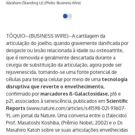
Abraham (Standing Lt) (Photo: Business Wire)
TÓQUIO--(
BUSINESS WIRE
)--
A cartilagem da
articulação do joelho, quando gravemente danificada por
desgaste ou lesão relacionada à idade ou osteoartrite,
que é removida e geralmente descartada durante a
cirurgia de substituição da articulação, agora pode ser
rejuvenescida, tornando-se uma fonte potencial de
células para terapia celular por meio de uma
tecnologia
disruptiva que reverte o envelhecimento,
confirmado por
marcadores ß-Galactosidase,
p16 e
p21, associados à senescência, publicados em
Scientific
Reports
(
www.nature.com/articles/s41598-021-93607-
9
), um jornal da Nature. Uma conversa entre o (falecido)
Prof. Masatoshi Koshiba, (Prêmio Nobel, 2002) e o Dr.
Masahiro Katoh sobre se suas articulações envelhecidas