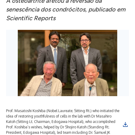
A osteoartrite afetou a reversão da
senescência dos condrócitos, publicado em
Scientific Reports
Prof. Masatoshi Koshiba (Nobel Laureate; Sitting Rt.) who initiated the
idea of restoring youthfulness of cells in the lab with Dr Masahiro
Katoh (Sitting Lt; Chairman, Edogawa Hospital), who accomplished
Prof. Koshiba’s wishes, helped by Dr Shojiro Katoh (Standing Rt;
President, Edogawa Hospital), led team including Dr. Samuel JK