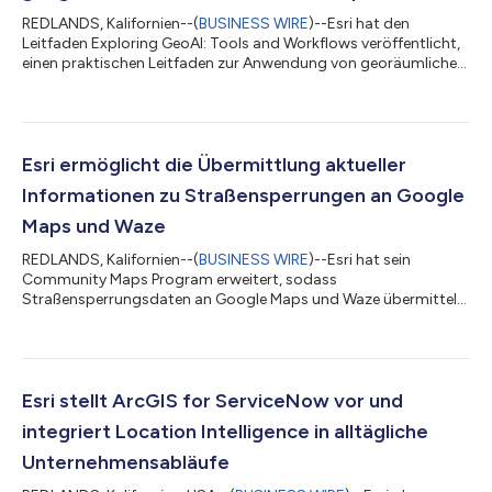
REDLANDS, Kalifornien--(
BUSINESS WIRE
)--Esri hat den
Leitfaden Exploring GeoAI: Tools and Workflows veröffentlicht,
einen praktischen Leitfaden zur Anwendung von georäumlicher
künstlicher Intelligenz (GeoAI) mit ArcGIS. Dieses
praxisorientierte Arbeitsbuch richtet sich an GIS-Fachleute,
Analysten und Datenwissenschaftler und vermittelt das
erforderliche Wissen sowie die notwendigen Werkzeuge, um
fortschrittliche KI-Workflows in die praxisnahe räumliche
Esri ermöglicht die Übermittlung aktueller
Analyse zu integrieren. Da GeoAI die Art u...
Informationen zu Straßensperrungen an Google
Maps und Waze
REDLANDS, Kalifornien--(
BUSINESS WIRE
)--Esri hat sein
Community Maps Program erweitert, sodass
Straßensperrungsdaten an Google Maps und Waze übermittelt
werden können. Die Road-Closures-Lösung auf Esris ArcGIS-
Plattform wurde im vergangenen Jahr eingeführt, damit Nutzer
Aktualisierungen zu Straßensperrungen auf einfache Weise
direkt an beliebte Anbieter von Karten-Apps für Verbraucher
übermitteln können, die ihre Karten anschließend mit diesen
Esri stellt ArcGIS for ServiceNow vor und
wichtigen Informationen aktualisieren. Ziel der Lös...
integriert Location Intelligence in alltägliche
Unternehmensabläufe