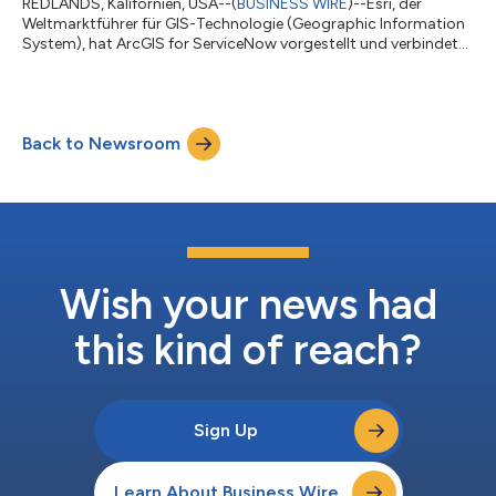
REDLANDS, Kalifornien, USA--(
BUSINESS WIRE
)--Esri, der
Weltmarktführer für GIS-Technologie (Geographic Information
System), hat ArcGIS for ServiceNow vorgestellt und verbindet
erstmals die beiden Plattformen. Die neue bidirektionale
Integration ermöglicht Anwendern, Location Intelligence direkt
in ihre täglichen Geschäftsabläufe einzubinden. Unternehmen
und Organisationen aus Wirtschaft, Landes- und
Back to Newsroom
Kommunalverwaltung, Versorgungswirtschaft, Energie, Handel,
Gesundheitswesen, Telekommunikation...
Wish your news had
this kind of reach?
Sign Up
Learn About Business Wire