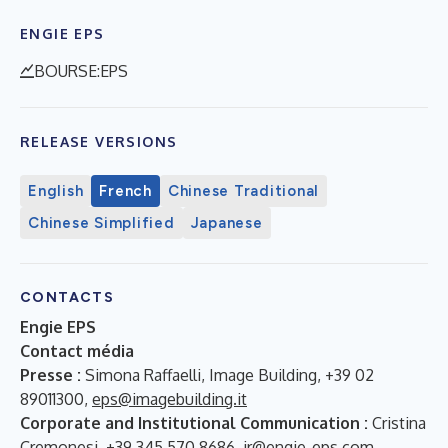
ENGIE EPS
BOURSE:EPS
RELEASE VERSIONS
English
French
Chinese Traditional
Chinese Simplified
Japanese
CONTACTS
Engie EPS
Contact média
Presse :
Simona Raffaelli, Image Building, +39 02
89011300,
eps@imagebuilding.it
Corporate and Institutional Communication :
Cristina
Cremonesi, +39 345 570 8686,
ir@engie-eps.com