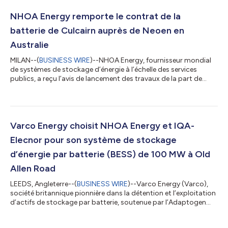
NHOA Energy remporte le contrat de la
batterie de Culcairn auprès de Neoen en
Australie
MILAN--(
BUSINESS WIRE
)--NHOA Energy, fournisseur mondial
de systèmes de stockage d’énergie à l’échelle des services
publics, a reçu l’avis de lancement des travaux de la part de
Neoen, l’une des principales entreprises mondiales du secteur
des énergies renouvelables, pour le projet Culcairn Battery
(Batterie de Culcairn) de cette dernière, un projet de 215 MW /
963 MWh qui sera installé en Nouvelle-Galles du Sud (NSW), en
Australie. Le projet sera réalisé dans le cadre d’un contrat EPC
Varco Energy choisit NHOA Energy et IQA-
en parte...
Elecnor pour son système de stockage
d’énergie par batterie (BESS) de 100 MW à Old
Allen Road
LEEDS, Angleterre--(
BUSINESS WIRE
)--Varco Energy (Varco),
société britannique pionnière dans la détention et l’exploitation
d’actifs de stockage par batterie, soutenue par l’Adaptogen
Capital Battery Storage Fund, a le plaisir d’annoncer la
signature de contrats de fourniture pour son système de