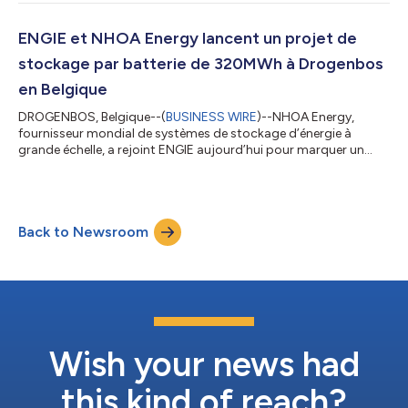
stockage d’énergie par batterie (BESS) de 100 MW/244 MWh
situé à Old Allen Road, dans le West Yorkshire. Points clés : Le
BESS d’Old Allen Road ajoute 100 MW au portefeuille de projets
ENGIE et NHOA Energy lancent un projet de
opérationnels et...
stockage par batterie de 320MWh à Drogenbos
en Belgique
DROGENBOS, Belgique--(
BUSINESS WIRE
)--NHOA Energy,
fournisseur mondial de systèmes de stockage d’énergie à
grande échelle, a rejoint ENGIE aujourd’hui pour marquer un
jalon majeur avec la cérémonie d’inauguration d’un système de
stockage d’énergie par batterie (BESS) de 320 MWh à la
centrale électrique d’ENGIE à Drogenbos, près de Bruxelles. La
cérémonie, qui s'est tenue ce matin en présence de Hans Bonte,
Back to Newsroom
ministre de l'Énergie du gouvernement flamand, Vincent
Verbeke, CEO d'ENGIE Belgique, Nic...
Wish your news had
this kind of reach?