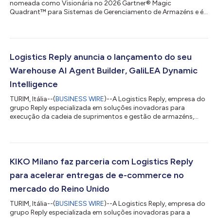
nomeada como Visionária no 2026 Gartner® Magic
Quadrant™ para Sistemas de Gerenciamento de Armazéns e é
classificada em 2º lugar para casos de uso de operações de
nível 2 e em 3º lugar para casos de uso de operações de nível 3
no Gartner® Critical Capabilities Report A Logistics Reply,
empresa do Grupo Reply, especializada em soluções
inovadoras para a execução da cadeia de suprimentos, tem o
Logistics Reply anuncia o lançamento do seu
orgulho de anunciar seu reconhecimento como Vis...
Warehouse AI Agent Builder, GaliLEA Dynamic
Intelligence
TURIM, Itália--(
BUSINESS WIRE
)--A Logistics Reply, empresa do
grupo Reply especializada em soluções inovadoras para
execução da cadeia de suprimentos e gestão de armazéns,
anuncia hoje o lançamento do GaliLEA Dynamic Intelligence, o
novo AI Agent Builder. A solução faz parte de sua proposta de
inteligência artificial agentic, nativamente integrada à
plataforma LEA Reply™, baseada em microsserviços e voltada
à execução de armazéns e supply chain. Desenvolvida para dar
KIKO Milano faz parceria com Logistics Reply
suporte a operações de arma...
para acelerar entregas de e-commerce no
mercado do Reino Unido
TURIM, Itália--(
BUSINESS WIRE
)--A Logistics Reply, empresa do
grupo Reply especializada em soluções inovadoras para a