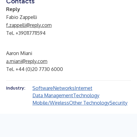
Contacts
Reply
Fabio Zappelli
f.zappelli@reply.com
Tel. +390117711594
Aaron Miani
a.miani@reply.com
Tel. +44 (0)20 7730 6000
Software
Networks
Internet
Industry:
Data Management
Technology
Mobile/Wireless
Other Technology
Security