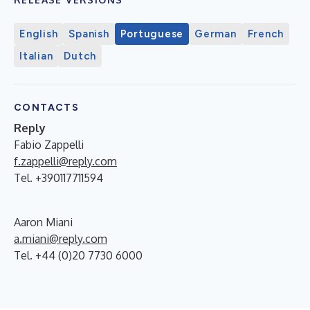
English
Spanish
Portuguese
German
French
Italian
Dutch
CONTACTS
Reply
Fabio Zappelli
f.zappelli@reply.com
Tel. +390117711594
Aaron Miani
a.miani@reply.com
Tel. +44 (0)20 7730 6000