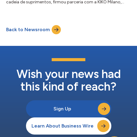
cadeia de suprimentos, firmou parceria com a KIKO Milano,
marca global de cosméticos reconhecida por seus produtos
de beleza de alta qualidade e tecnologia avançada, para
transformar suas operações de e-commerce no Reino Unido.
Com o rápido crescimento do mercado britânico e a crescente
Back to Newsroom
demanda por compras online com entregas rápidas em
domicílio, a KIKO identificou a necessidad...
Wish your news had
this kind of reach?
Sign Up
Learn About Business Wire