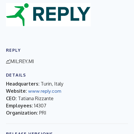
REPLY
MIL:REY.MI
DETAILS
Headquarters:
Turin, Italy
Website:
www.reply.com
CEO:
Tatiana Rizzante
Employees:
14307
Organization:
PRI
RELEASE VERSIONS