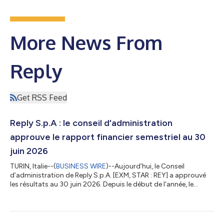
More News From
Reply
Get RSS Feed
Reply S.p.A : le conseil d'administration
approuve le rapport financier semestriel au 30
juin 2026
TURIN, Italie--(
BUSINESS WIRE
)--Aujourd’hui, le Conseil
d’administration de Reply S.p.A. [EXM, STAR : REY] a approuvé
les résultats au 30 juin 2026. Depuis le début de l'année, le
Groupe a enregistré un chiffre d'affaires consolidé de 1 311,9
millions d'euros, soit une augmentation de 7,4 % par rapport à
la même période en 2025. Tous les indicateurs sont positifs
pour cette période. Au premier semestre 2026, l'EBITDA