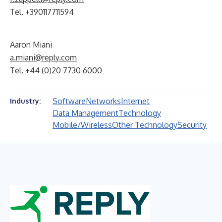
Tel. +390117711594
Aaron Miani
a.miani@reply.com
Tel. +44 (0)20 7730 6000
Software
Networks
Internet
Industry:
Data Management
Technology
Mobile/Wireless
Other Technology
Security