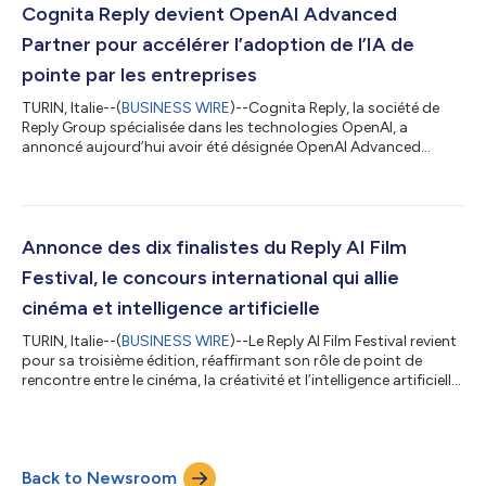
consolidé s'élève à 233,2 millions d'euros, contre 223,7 millions
Cognita Reply devient OpenAI Advanced
d'euros en 2...
Partner pour accélérer l’adoption de l’IA de
pointe par les entreprises
TURIN, Italie--(
BUSINESS WIRE
)--Cognita Reply, la société de
Reply Group spécialisée dans les technologies OpenAI, a
annoncé aujourd’hui avoir été désignée OpenAI Advanced
Partner au sein de l’OpenAI Partner Network. L’OpenAI Partner
Network est un programme mondial permettant aux
partenaires de développer, commercialiser et fournir des
solutions d’IA en collaboration avec OpenAI. Il rassemble des
partenaires dotés d’une expertise sectorielle approfondie, de
Annonce des dix finalistes du Reply AI Film
capacités de mise en œuvre et d’un r...
Festival, le concours international qui allie
cinéma et intelligence artificielle
TURIN, Italie--(
BUSINESS WIRE
)--Le Reply AI Film Festival revient
pour sa troisième édition, réaffirmant son rôle de point de
rencontre entre le cinéma, la créativité et l’intelligence artificielle.
Ce concours international créé par Reply, ouvert aux créatifs
expérimentant de nouvelles technologies et de nouveaux outils
d’IA dans la production de courts-métrages, a annoncé ses dix
finalistes. Le festival se déroulera à Venise pendant la 83e
Back to Newsroom
édition du Festival international du film de Venise d...