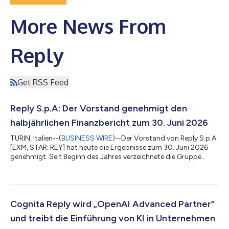
More News From
Reply
Get RSS Feed
Reply S.p.A: Der Vorstand genehmigt den
halbjährlichen Finanzbericht zum 30. Juni 2026
TURIN, Italien--(
BUSINESS WIRE
)--Der Vorstand von Reply S.p.A.
[EXM, STAR: REY] hat heute die Ergebnisse zum 30. Juni 2026
genehmigt. Seit Beginn des Jahres verzeichnete die Gruppe
einen Konzernumsatz von 1.311,9 Millionen Euro, dies entspricht
einer Steigerung von 7,4% gegenüber dem Vergleichszeitraum
2025. Alle Indikatoren waren in diesem Zeitraum positiv. Im
ersten Halbjahr 2026 betrug das konsolidierte EBITDA 233,2
Millionen Euro gegenüber 223,7 Millionen Euro im Jahr 2025,
Cognita Reply wird „OpenAI Advanced Partner“
dies entsprach 1...
und treibt die Einführung von KI in Unternehmen