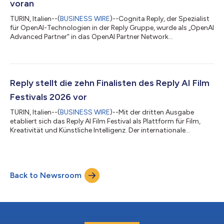
voran
TURIN, Italien--(
BUSINESS WIRE
)--Cognita Reply, der Spezialist
für OpenAI-Technologien in der Reply Gruppe, wurde als „OpenAI
Advanced Partner“ in das OpenAI Partner Network
aufgenommen. Das OpenAI Partner Network ist ein globales
Partnerprogramm zur Entwicklung, Vermarktung und
Implementierung von KI-Lösungen auf Basis von OpenAI-
Technologien. Es vereint Partner, die über umfassende
Branchenexpertise, hohe Umsetzungskompetenz und enge
Reply stellt die zehn Finalisten des Reply AI Film
Kundenbeziehungen verfügen. Als Advanced Partner erhält
Festivals 2026 vor
Cog...
TURIN, Italien--(
BUSINESS WIRE
)--Mit der dritten Ausgabe
etabliert sich das Reply AI Film Festival als Plattform für Film,
Kreativität und Künstliche Intelligenz. Der internationale
Wettbewerb, initiiert und durchgeführt von Reply [EXM, STAR:
REY], richtet sich an Kreative aus aller Welt, die bei der
Produktion von Kurzfilmen und unter dem diesjährigen Motto
„Imaginatio Nova” mit neuen KI-Technologien und -Tools
Back to Newsroom
experimentieren. Nun stehen die zehn Finalisten fest. Das Festival
findet im Rahmen...