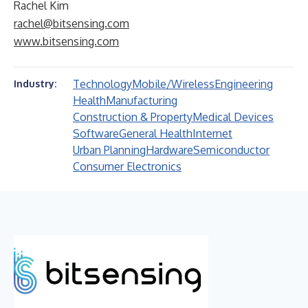
Rachel Kim
rachel@bitsensing.com
www.bitsensing.com
Technology
Mobile/Wireless
Engineering
Industry:
Health
Manufacturing
Construction & Property
Medical Devices
Software
General Health
Internet
Urban Planning
Hardware
Semiconductor
Consumer Electronics