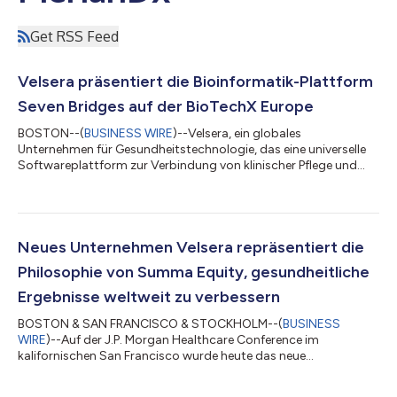
Get RSS Feed
Velsera präsentiert die Bioinformatik-Plattform
Seven Bridges auf der BioTechX Europe
BOSTON--(
BUSINESS WIRE
)--Velsera, ein globales
Unternehmen für Gesundheitstechnologie, das eine universelle
Softwareplattform zur Verbindung von klinischer Pflege und
Forschung anbietet, ist stolz, sein Titelsponsoring auf der
BioTechX Europe in Basel, Schweiz, anzukündigen, wo es seine
branchenführende Bioinformatikplattform Seven Bridges
vorstellen wird. Diese Konferenz ist Europas größter Kongress
zu den Themen Diagnostik, Präzisionsmedizin und digitale
Neues Unternehmen Velsera repräsentiert die
Transformation in der pharmazeutischen...
Philosophie von Summa Equity, gesundheitliche
Ergebnisse weltweit zu verbessern
BOSTON & SAN FRANCISCO & STOCKHOLM--(
BUSINESS
WIRE
)--Auf der J.P. Morgan Healthcare Conference im
kalifornischen San Francisco wurde heute das neue
Unternehmen Velsera bekanntgegeben. Die Vision für Velsera
wird durch das themenfokussierte Privat-Equity-Unternehmen