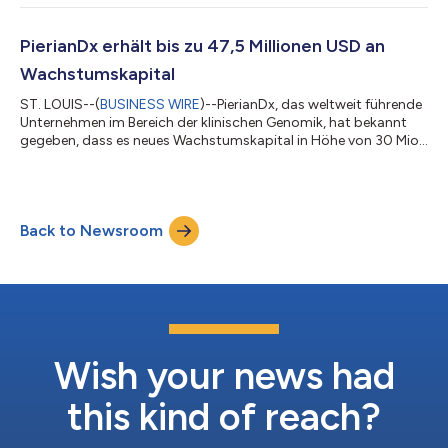
Summa Equity („Summa“) unterstützt. Das Versprechen der
Präzisionsmedizin wird durch Hindernisse überall in der
routinemäßigen Gesundheitspraxis und -forschung behindert.
PierianDx erhält bis zu 47,5 Millionen USD an
Bestehende Unternehmen bieten Teillösungen, aber kein
Wachstumskapital
einzelne...
ST. LOUIS--(
BUSINESS WIRE
)--PierianDx, das weltweit führende
Unternehmen im Bereich der klinischen Genomik, hat bekannt
gegeben, dass es neues Wachstumskapital in Höhe von 30 Mio.
USD erhalten hat. Dazu gehören eine Eigenkapitalfinanzierung
und ein Abstattungskredit mit Zugang zu weiteren Tranchen
von bis zu 17,5 Mio. USD ab 2022 und 2023, vorbehaltlich
bestimmter Bedingungen. Die Finanzierung wurde von der im
Back to Newsroom
Gesundheitswesen tätigen Investmentgesellschaft OrbiMed
angeführt, wobei auch die bes...
Wish your news had
this kind of reach?