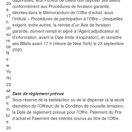
disponibles, ledit Porteur de billets doit déposer ses Billets
20
conformément aux Procédures de livraison garantie,
à
décrites dans le Mémorandum de l’Offre d’achat, sous
17
l’intitulé «
Procédures de participation à l’Offre
» (lesquelles
h
exigent, entre autres, la remise d’un Avis de livraison
(H
garantie, dûment rempli et signé à l’Agent adjudicateur et
eu
d’information, avant la Date limite d’expiration), et remettre
re
ses Billets avant 17 h (Heure de New York) le 23 septembre
de
2020.
N
e
w
Yo
rk)
23
se
Date de règlement prévue
pt
Sous réserve de la satisfaction ou de la dispense (à la seule
e
discrétion de l’Offreur) de la Condition de nouvelle émission,
m
la Date de règlement prévue pour l’Offre. Paiement du Prix
br
d’achat et Paiement des intérêts courus au titre de l’Offre.
e
20