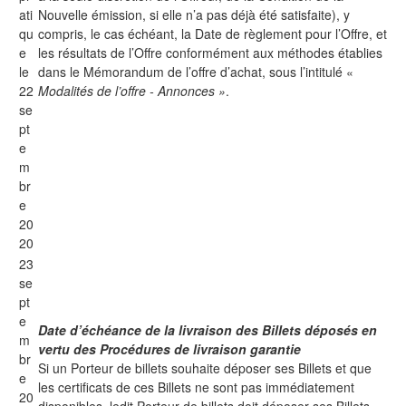
ati
Nouvelle émission, si elle n’a pas déjà été satisfaite), y
qu
compris, le cas échéant, la Date de règlement pour l’Offre, et
e
les résultats de l’Offre conformément aux méthodes établies
le
dans le Mémorandum de l’offre d’achat, sous l’intitulé «
22
Modalités de l’offre - Annonces »
.
se
pt
e
m
br
e
20
20
23
se
pt
e
Date d’échéance de la livraison des Billets déposés en
m
vertu des Procédures de livraison garantie
br
Si un Porteur de billets souhaite déposer ses Billets et que
e
les certificats de ces Billets ne sont pas immédiatement
20