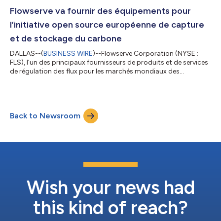
Flowserve va fournir des équipements pour
l’initiative open source européenne de capture
et de stockage du carbone
DALLAS--(
BUSINESS WIRE
)--Flowserve Corporation (NYSE :
FLS), l’un des principaux fournisseurs de produits et de services
de régulation des flux pour les marchés mondiaux des
infrastructures, a annoncé aujourd’hui avoir remporté un
contrat pour fournir des vannes de contrôle pour une partie de
la première installation transfrontalière et open source de
capture et de stockage du carbone de Norvège. Cette
Back to Newsroom
installation, dont l’achèvement est prévu en 2024, sera la
première en son genre et contribue...
Wish your news had
this kind of reach?