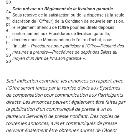
20
Date prévue du Règlement de la livraison garantie
24
Sous réserve de la satisfaction ou de la dispense (à la seule
se
discrétion de l’Offreur) de la Condition de nouvelle émission,
pt
le règlement attendu de l’Offre pour les Billets déposés
e
conformément aux Procédures de livraison garantie,
m
décrites dans le Mémorandum de l’offre d’achat, sous
br
l’intitulé «
Procédures pour participer à l’Offre
—
Résumé des
e
mesures à prendre—Procédures de dépôt des Billets au
20
moyen d’un Avis de livraison garantie
».
20
Sauf indication contraire, les annonces en rapport avec
l’Offre seront faites par la remise d’avis aux Systèmes
de compensation pour communication aux Participants
directs. Les annonces peuvent également être faites par
la publication d’un communiqué de presse à un ou
plusieurs Service(s) de presse notifiant. Des copies de
toutes les annonces, avis et communiqués de presse
peuvent également être obtenues auprès de l’Agent