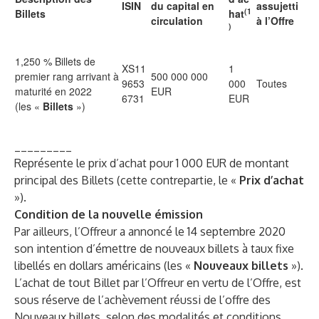
ISIN
du capital en
assujetti
(1
Billets
hat
circulation
à l’Offre
)
1,250 % Billets de
XS11
1
premier rang arrivant à
500 000 000
9653
000
Toutes
maturité en 2022
EUR
6731
EUR
(les «
Billets
»)
_________
Représente le prix d’achat pour 1 000 EUR de montant
principal des Billets (cette contrepartie, le «
Prix d’achat
»).
Condition de la nouvelle émission
Par ailleurs, l’Offreur a annoncé le 14 septembre 2020
son intention d’émettre de nouveaux billets à taux fixe
libellés en dollars américains (les «
Nouveaux billets
»).
L’achat de tout Billet par l’Offreur en vertu de l’Offre, est
sous réserve de l’achèvement réussi de l’offre des
Nouveaux billets, selon des modalités et conditions