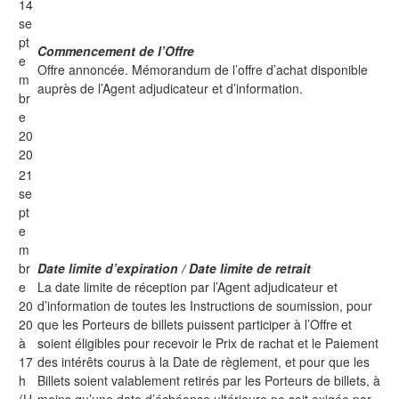
14
se
pt
Commencement de l’Offre
e
Offre annoncée. Mémorandum de l’offre d’achat disponible
m
auprès de l’Agent adjudicateur et d’information.
br
e
20
20
21
se
pt
e
m
br
Date limite d’expiration / Date limite de retrait
e
La date limite de réception par l’Agent adjudicateur et
20
d’information de toutes les Instructions de soumission, pour
20
que les Porteurs de billets puissent participer à l’Offre et
à
soient éligibles pour recevoir le Prix de rachat et le Paiement
17
des intérêts courus à la Date de règlement, et pour que les
h
Billets soient valablement retirés par les Porteurs de billets, à