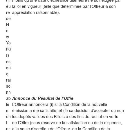
(H
moins qu’une date d’échéance ultérieure ne soit exigée par
eu
la loi en vigueur (telle que déterminée par l’Offreur à son
re
appréciation raisonnable).
de
N
e
w
Yo
rk)
D
ès
qu
e
rai
so
nn
ab
Annonce du Résultat de l’Offre
le
L’Offreur annoncera (i) si la Condition de la nouvelle
m
émission a été satisfaite, et (ii) sa décision d’accepter ou non
en
les dépôts valides des Billets à des fins de rachat en vertu
t
de l’Offre (sous réserve de la satisfaction ou de la dispense,
pr
à la seule discrétion de l’Offreur, de la Condition de la