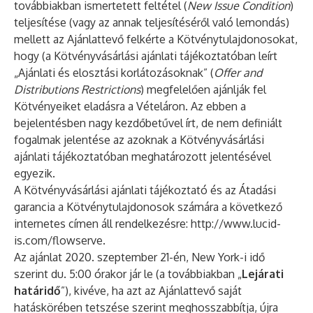
továbbiakban ismertetett feltétel (
New Issue Condition
)
teljesítése (vagy az annak teljesítéséről való lemondás)
mellett az Ajánlattevő felkérte a Kötvénytulajdonosokat,
hogy (a Kötvényvásárlási ajánlati tájékoztatóban leírt
„Ajánlati és elosztási korlátozásoknak” (
Offer and
Distributions Restrictions
) megfelelően ajánlják fel
Kötvényeiket eladásra a Vételáron. Az ebben a
bejelentésben nagy kezdőbetűvel írt, de nem definiált
fogalmak jelentése az azoknak a Kötvényvásárlási
ajánlati tájékoztatóban meghatározott jelentésével
egyezik.
A Kötvényvásárlási ajánlati tájékoztató és az Átadási
garancia a Kötvénytulajdonosok számára a következő
internetes címen áll rendelkezésre:
http://www.lucid-
is.com/flowserve
.
Az ajánlat 2020. szeptember 21-én, New York-i idő
szerint du. 5:00 órakor jár le (a továbbiakban „
Lejárati
határidő
”), kivéve, ha azt az Ajánlattevő saját
hatáskörében tetszése szerint meghosszabbítja, újra