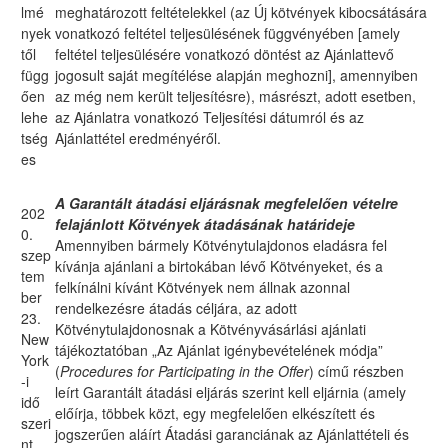
lmé
meghatározott feltételekkel (az Új kötvények kibocsátására
nyek
vonatkozó feltétel teljesülésének függvényében [amely
től
feltétel teljesülésére vonatkozó döntést az Ajánlattevő
függ
jogosult saját megítélése alapján meghozni], amennyiben
ően
az még nem került teljesítésre), másrészt, adott esetben,
lehe
az Ajánlatra vonatkozó Teljesítési dátumról és az
tség
Ajánlattétel eredményéről.
es
A Garantált átadási eljárásnak megfelelően vételre
202
felajánlott Kötvények átadásának határideje
0.
Amennyiben bármely Kötvénytulajdonos eladásra fel
szep
kívánja ajánlani a birtokában lévő Kötvényeket, és a
tem
felkínálni kívánt Kötvények nem állnak azonnal
ber
rendelkezésre átadás céljára, az adott
23.
Kötvénytulajdonosnak a Kötvényvásárlási ajánlati
New
tájékoztatóban „Az Ajánlat igénybevételének módja”
York
(
Procedures for Participating in the Offer
) című részben
-i
leírt Garantált átadási eljárás szerint kell eljárnia (amely
idő
előírja, többek közt, egy megfelelően elkészített és
szeri
jogszerűen aláírt Átadási garanciának az Ajánlattételi és
nt