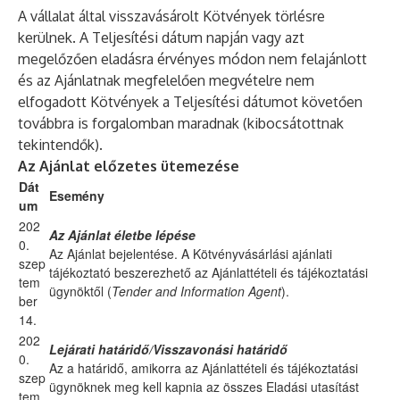
A vállalat által visszavásárolt Kötvények törlésre
kerülnek. A Teljesítési dátum napján vagy azt
megelőzően eladásra érvényes módon nem felajánlott
és az Ajánlatnak megfelelően megvételre nem
elfogadott Kötvények a Teljesítési dátumot követően
továbbra is forgalomban maradnak (kibocsátottnak
tekintendők).
Az Ajánlat előzetes ütemezése
Dát
Esemény
um
202
Az Ajánlat életbe lépése
0.
Az Ajánlat bejelentése. A Kötvényvásárlási ajánlati
szep
tájékoztató beszerezhető az Ajánlattételi és tájékoztatási
tem
ügynöktől (
Tender and Information Agent
).
ber
14.
202
Lejárati határidő/Visszavonási határidő
0.
Az a határidő, amikorra az Ajánlattételi és tájékoztatási
szep
ügynöknek meg kell kapnia az összes Eladási utasítást
tem