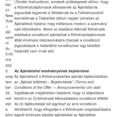
(
Tender Instructions
), amelyek szükségesek ahhoz, hogy
ber
a Kötvénytulajdonosok élhessenek az Ajánlattal és
21.
jogosultak legyenek a Vételárnak és a Felhalmozódott
New
kamatoknak a Teljesítési dátum napján (amelyet az
York
Ajánlattevő határoz meg méltányos módon) a számukra
-i
való kifizetésére, illetve az eladásra felkínált Kötvények
idő
eladására vonatkozó ajánlatnak a Kötvénytulajdonosok
szeri
általi érvényes visszavonására (hacsak a vonatkozó
nt
jogszabályok e határidőre vonatkozóan egy későbbi
du.
határidőt nem írnak elő).
5:00
óra
202
0.
Az Ajánlattétel eredményének bejelentése
szep
Az Ajánlattevő a Kötvényvásárlási ajánlati tájékoztatóban
tem
az „Ajánlat feltételei – Bejelentések” (
Terms and
ber
Conditions of the Offer — Announcements
) cím alatt
22.,
foglaltaknak megfelelően bejelenti, hogy (i) teljesítésre
mih
került-e az Új kötvények kibocsátására vonatkozó feltétel
elyt
és (ii) tájékoztatást ad egyrészt az arra vonatkozó
a
döntéséről, hogy elfogadja-e a Kötvények megvásárlására
körü
kapott érvényes eladási ajánlatokat az Ajánlatban