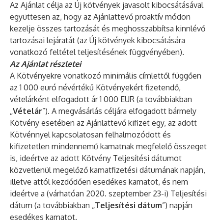
Az Ajánlat célja az Új kötvények javasolt kibocsátásával
együttesen az, hogy az Ajánlattevő proaktív módon
kezelje összes tartozását és meghosszabbítsa kinnlévő
tartozásai lejáratát (az Új kötvények kibocsátására
vonatkozó feltétel teljesítésének függvényében).
Az Ajánlat részletei
A Kötvényekre vonatkozó minimális címlettől függően
az 1 000 euró névértékű Kötvényekért fizetendő,
vételárként elfogadott ár 1 000 EUR (a továbbiakban
„
Vételár
”). A megvásárlás céljára elfogadott bármely
Kötvény esetében az Ajánlattevő kifizet egy, az adott
Kötvénnyel kapcsolatosan felhalmozódott és
kifizetetlen mindennemű kamatnak megfelelő összeget
is, ideértve az adott Kötvény Teljesítési dátumot
közvetlenül megelőző kamatfizetési dátumának napján,
illetve attól kezdődően esedékes kamatot, és nem
ideértve a (várhatóan 2020. szeptember 23-i) Teljesítési
dátum (a továbbiakban „
Teljesítési dátum
”) napján
esedékes kamatot.