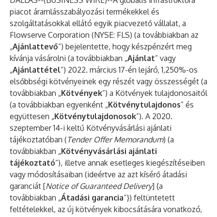
DALLAS--(
BUSINESS WIRE
)--
A globális infrastruktúra
piacot áramlásszabályozási termékekkel és
szolgáltatásokkal ellátó egyik piacvezető vállalat, a
Flowserve Corporation (NYSE: FLS) (a továbbiakban az
„
Ajánlattevő
”) bejelentette, hogy készpénzért meg
kívánja vásárolni (a továbbiakban „
Ajánlat
” vagy
„
Ajánlattétel
”) 2022. március 17-én lejáró, 1,250%-os
elsőbbségi kötvényeinek egy részét vagy összességét (a
továbbiakban „
Kötvények
”) a Kötvények tulajdonosaitól
(a továbbiakban egyenként „
Kötvénytulajdonos
” és
együttesen „
Kötvénytulajdonosok
”). A 2020.
szeptember 14-i keltű Kötvényvásárlási ajánlati
tájékoztatóban (
Tender Offer Memorandum
) (a
továbbiakban „
Kötvényvásárlási ajánlati
tájékoztató
”), illetve annak esetleges kiegészítéseiben
vagy módosításaiban (ideértve az azt kísérő átadási
garanciát [
Notice of Guaranteed Delivery
] {a
továbbiakban „
Átadási garancia
”}) feltüntetett
feltételekkel, az új kötvények kibocsátására vonatkozó,