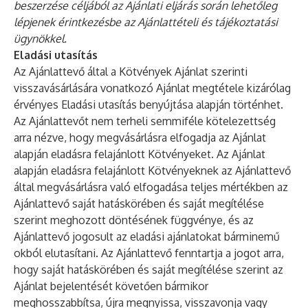
beszerzése céljából az Ajánlati eljárás során lehetőleg
lépjenek érintkezésbe az Ajánlattételi és tájékoztatási
ügynökkel.
Eladási utasítás
Az Ajánlattevő által a Kötvények Ajánlat szerinti
visszavásárlására vonatkozó Ajánlat megtétele kizárólag
érvényes Eladási utasítás benyújtása alapján történhet.
Az Ajánlattevőt nem terheli semmiféle kötelezettség
arra nézve, hogy megvásárlásra elfogadja az Ajánlat
alapján eladásra felajánlott Kötvényeket. Az Ajánlat
alapján eladásra felajánlott Kötvényeknek az Ajánlattevő
által megvásárlásra való elfogadása teljes mértékben az
Ajánlattevő saját hatáskörében és saját megítélése
szerint meghozott döntésének függvénye, és az
Ajánlattevő jogosult az eladási ajánlatokat bárminemű
okból elutasítani. Az Ajánlattevő fenntartja a jogot arra,
hogy saját hatáskörében és saját megítélése szerint az
Ajánlat bejelentését követően bármikor
meghosszabbítsa, újra megnyissa, visszavonja vagy