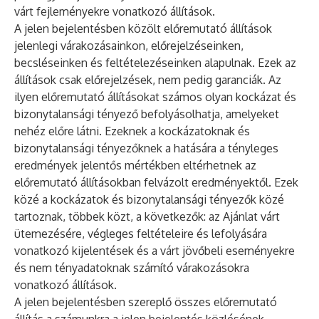
várt fejleményekre vonatkozó állítások.
A jelen bejelentésben közölt előremutató állítások
jelenlegi várakozásainkon, előrejelzéseinken,
becsléseinken és feltételezéseinken alapulnak. Ezek az
állítások csak előrejelzések, nem pedig garanciák. Az
ilyen előremutató állításokat számos olyan kockázat és
bizonytalansági tényező befolyásolhatja, amelyeket
nehéz előre látni. Ezeknek a kockázatoknak és
bizonytalansági tényezőknek a hatására a tényleges
eredmények jelentős mértékben eltérhetnek az
előremutató állításokban felvázolt eredményektől. Ezek
közé a kockázatok és bizonytalansági tényezők közé
tartoznak, többek közt, a következők: az Ajánlat várt
ütemezésére, végleges feltételeire és lefolyására
vonatkozó kijelentések és a várt jövőbeli eseményekre
és nem tényadatoknak számító várakozásokra
vonatkozó állítások.
A jelen bejelentésben szereplő összes előremutató