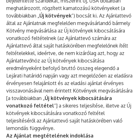
bejelentette szándékát, miszerint új, USA dollárban
meghatározott, rögzített kamatozású kötvényeket (a
továbbiakban „
Új kötvények
”) bocsát ki. Az Ajánlattevő
által az Ajánlatnak megfelelően megvásárlandó bármely
Kötvény megvásárlása az Új kötvények kibocsátására
vonatkozó feltételnek (az Ajánlattevő számára az
Ajánlattevő által saját hatáskörében megfelelőnek ítélt
feltételekkel, ideértve, de nem kizárólag azt, hogy az
Ajánlattevőhöz az Új kötvények kibocsátása
eredményeként befolyó bruttó összeg elegendő a
Lejárati határidő napján vagy azt megelőzően az eladásra
érvényesen felajánlott és az eladási ajánlat érvényes
visszavonásával nem érintett Kötvények megvásárlására
[a továbbiakban „
Új kötvények kibocsátására
vonatkozó feltétel
”] a sikeres teljesítése, illetve az Új
kötvények kibocsátására vonatkozó feltétel
teljesítéséről az Ajánlattevő saját hatáskörében való
lemondás függvénye.
Az Ajánlat megtételének indoklása