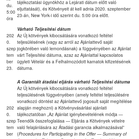
tájékoztatási ügynökhöz a Lejárati dátum előtt való
du.
eljuttatását), és Kötvényeit át kell adnia 2020. szeptember
5:00
23-án, New York-i idő szerint du. 5:00 óra előtt.
óra
Várható Teljesítési dátum
202
Az Új kötvények kibocsátására vonatkozó feltétel
0.
teljesülésének (vagy az arról az Ajánlattevő saját
szep
jogkörében való lemondásnak) a függvényében az Ajánlat
tem
várt Teljesítési dátuma, azaz az Ajánlattal kapcsolatos
ber
ügyleti Vételár és a Felhalmozódott kamatok kifizetésének
23.
dátuma.
A Garantált átadási eljárás várható Teljesítési dátuma
Az Új kötvények kibocsátására vonatkozó feltétel
teljesülésének függvényében (amely feltétel teljesülésére
vonatkozó döntést az Ajánlattevő jogosult saját megítélése
202
alapján meghozni) a Kötvényvásárlási ajánlati
0.
tájékoztatóban „Az Ajánlat igénybevételének módja —
szep
Teendők összefoglalása — Eljárás a Kötvények vételre
tem
való felajánlására az Átadási garancia alkalmazásával”
ber
(
Procedures for Participating in the Offer — Summary of