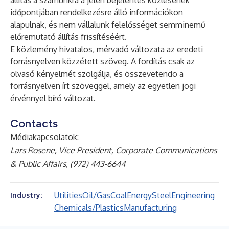
állítás a számunkra a jelen bejelentés közlésének
időpontjában rendelkezésre álló információkon
alapulnak, és nem vállalunk felelősséget semminemű
előremutató állítás frissítéséért.
E közlemény hivatalos, mérvadó változata az eredeti
forrásnyelven közzétett szöveg. A fordítás csak az
olvasó kényelmét szolgálja, és összevetendo a
forrásnyelven írt szöveggel, amely az egyetlen jogi
érvénnyel bíró változat.
Contacts
Médiakapcsolatok:
Lars Rosene, Vice President, Corporate Communications
& Public Affairs, (972) 443-6644
Utilities
Oil/Gas
Coal
Energy
Steel
Engineering
Industry:
Chemicals/Plastics
Manufacturing