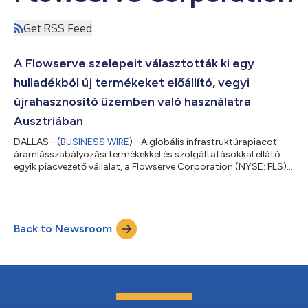
Get RSS Feed
A Flowserve szelepeit választották ki egy
hulladékból új termékeket előállító, vegyi
újrahasznosító üzemben való használatra
Ausztriában
DALLAS--(
BUSINESS WIRE
)--A globális infrastruktúrapiacot
áramlásszabályozási termékekkel és szolgáltatásokkal ellátó
egyik piacvezető vállalat, a Flowserve Corporation (NYSE: FLS)
május 11-én bejelentette, hogy elnyert egy pályázatot, melynek
alapján szabályozó szelepeket és golyós szelepeket fog
szállítani az OMV vegyi újrafeldolgozást végző, bemutató
üzemének, amely Ausztriában, a Bécstől körülbelül 16 km-re dél-
Back to Newsroom
keleti irányban található Schwechat városában működik. Az
OMV bemutató üzeme a cé...