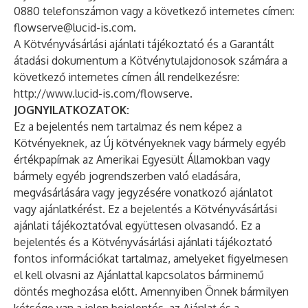
0880 telefonszámon vagy a következő internetes címen:
flowserve@lucid-is.com
.
A Kötvényvásárlási ajánlati tájékoztató és a Garantált
átadási dokumentum a Kötvénytulajdonosok számára a
következő internetes címen áll rendelkezésre:
http://www.lucid-is.com/flowserve
.
JOGNYILATKOZATOK:
Ez a bejelentés nem tartalmaz és nem képez a
Kötvényeknek, az Új kötvényeknek vagy bármely egyéb
értékpapírnak az Amerikai Egyesült Államokban vagy
bármely egyéb jogrendszerben való eladására,
megvásárlására vagy jegyzésére vonatkozó ajánlatot
vagy ajánlatkérést. Ez a bejelentés a Kötvényvásárlási
ajánlati tájékoztatóval együttesen olvasandó. Ez a
bejelentés és a Kötvényvásárlási ajánlati tájékoztató
fontos információkat tartalmaz, amelyeket figyelmesen
el kell olvasni az Ajánlattal kapcsolatos bárminemű
döntés meghozása előtt. Amennyiben Önnek bármilyen