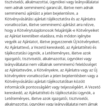
tisztviselői, alkalmazottai, ügynökei vagy leányvállalatai
nem adnak semminemű garanciát, illetve nem adnak
semminemű ajánlást a jelen bejelentésre, a
Kötvényvásárlási ajánlati tájékoztatóra és az Ajánlatra
vonatkozóan, illetve semminemű ajánlást arra nézve,
hogy a Kötvénytulajdonosok felajánlják-e Kötvényeiket
az Ajánlat keretében eladásra, más módon igénybe
vegyék az Ajánlatot, illetve jegyezzenek Új kötvényeket.
Az Ajánlattevő, a Vezető kereskedő, az Ajánlattételi és
tájékoztatási ügynök, a Letéteményes, illetve azok
igazgatói, tisztviselői, alkalmazottai, ügynökei vagy
leányvállalatai nem vállalnak semminemű felelősséget
az Ajánlattevőre, a Kötvényekre, az Ajánlatra vagy az Új
kötvényekre vonatkozóan a jelen bejelentésben vagy a
Kötvényvásárlási ajánlati tájékoztatóban közölt
információk pontosságáért vagy teljességéért. A Vezető
kereskedő, az Ajánlattételi és tájékoztatási ügynök, a
Letéteményes, illetve azok igazgatói, tisztviselői,
alkalmazottai, ügynökei vagy leányvállalatai nem járnak