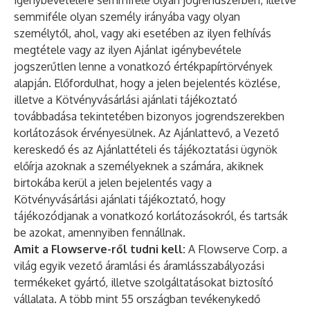
igénybevételére semmiféle olyan jogrendszerben, illetve
semmiféle olyan személy irányába vagy olyan
személytől, ahol, vagy aki esetében az ilyen felhívás
megtétele vagy az ilyen Ajánlat igénybevétele
jogszerűtlen lenne a vonatkozó értékpapírtörvények
alapján. Előfordulhat, hogy a jelen bejelentés közlése,
illetve a Kötvényvásárlási ajánlati tájékoztató
továbbadása tekintetében bizonyos jogrendszerekben
korlátozások érvényesülnek. Az Ajánlattevő, a Vezető
kereskedő és az Ajánlattételi és tájékoztatási ügynök
előírja azoknak a személyeknek a számára, akiknek
birtokába kerül a jelen bejelentés vagy a
Kötvényvásárlási ajánlati tájékoztató, hogy
tájékozódjanak a vonatkozó korlátozásokról, és tartsák
be azokat, amennyiben fennállnak.
Amit a Flowserve-ről tudni kell:
A Flowserve Corp. a
világ egyik vezető áramlási és áramlásszabályozási
termékeket gyártó, illetve szolgáltatásokat biztosító
vállalata. A több mint 55 országban tevékenykedő