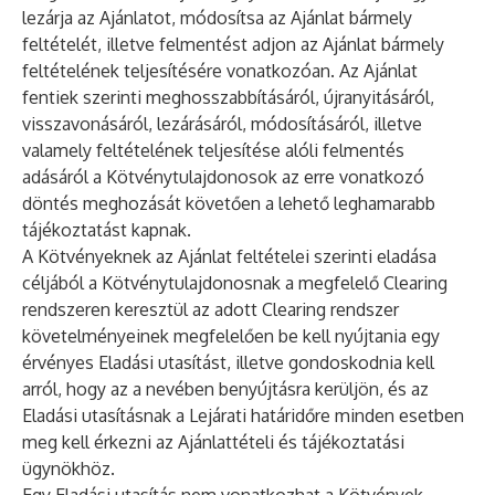
lezárja az Ajánlatot, módosítsa az Ajánlat bármely
feltételét, illetve felmentést adjon az Ajánlat bármely
feltételének teljesítésére vonatkozóan. Az Ajánlat
fentiek szerinti meghosszabbításáról, újranyitásáról,
visszavonásáról, lezárásáról, módosításáról, illetve
valamely feltételének teljesítése alóli felmentés
adásáról a Kötvénytulajdonosok az erre vonatkozó
döntés meghozását követően a lehető leghamarabb
tájékoztatást kapnak.
A Kötvényeknek az Ajánlat feltételei szerinti eladása
céljából a Kötvénytulajdonosnak a megfelelő Clearing
rendszeren keresztül az adott Clearing rendszer
követelményeinek megfelelően be kell nyújtania egy
érvényes Eladási utasítást, illetve gondoskodnia kell
arról, hogy az a nevében benyújtásra kerüljön, és az
Eladási utasításnak a Lejárati határidőre minden esetben
meg kell érkezni az Ajánlattételi és tájékoztatási
ügynökhöz.