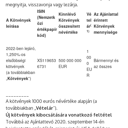
megnyitja, visszavonja vagy lezárja.
ISIN
Kinnlévő
Vé
Az Ajánlattal
(Nemzetk
A Kötvények
Kötvények
tel
érintett
özi
(
leírása
összesített
ár
Kötvények
értékpapír
1)
névértéke
mennyisége
kód)
2022-ben lejáró,
1
1,250%-os
00
elsőbbségi
XS119653
500 000 000
Bármennyi és
0
kötvények
6731
EUR
az összes
EU
(a továbbiakban
R
„
Kötvények
”)
_________
A kötvények 1000 eurós névértéke alapján (a
továbbiakban „
Vételár
”).
Új kötvények kibocsátására vonatkozó feltétel
Továbbá az Ajánlattevő 2020. szeptember 14-én