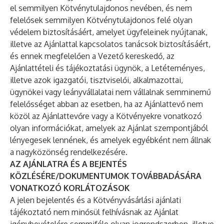
el semmilyen Kötvénytulajdonos nevében, és nem
felelősek semmilyen Kötvénytulajdonos felé olyan
védelem biztosításáért, amelyet ügyfeleinek nyújtanak,
illetve az Ajánlattal kapcsolatos tanácsok biztosításáért,
és ennek megfelelően a Vezető kereskedő, az
Ajánlattételi és tájékoztatási ügynök, a Letéteményes,
illetve azok igazgatói, tisztviselői, alkalmazottai,
ügynökei vagy leányvállalatai nem vállalnak semminemű
felelősséget abban az esetben, ha az Ajánlattevő nem
közöl az Ajánlattevőre vagy a Kötvényekre vonatkozó
olyan információkat, amelyek az Ajánlat szempontjából
lényegesek lennének, és amelyek egyébként nem állnak
a nagyközönség rendelkezésére.
AZ AJÁNLATRA ÉS A BEJENTÉS
KÖZLÉSÉRE/DOKUMENTUMOK TOVÁBBADÁSÁRA
VONATKOZÓ KORLÁTOZÁSOK
A jelen bejelentés és a Kötvényvásárlási ajánlati
tájékoztató nem minősül felhívásnak az Ajánlat