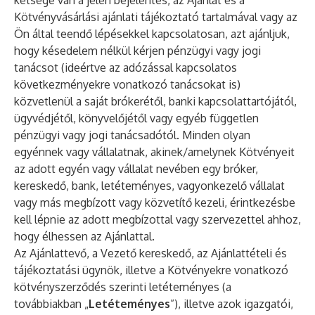
kétsége van a jelen bejelentés, az Ajánlat és a
Kötvényvásárlási ajánlati tájékoztató tartalmával vagy az
Ön által teendő lépésekkel kapcsolatosan, azt ajánljuk,
hogy késedelem nélkül kérjen pénzügyi vagy jogi
tanácsot (ideértve az adózással kapcsolatos
következményekre vonatkozó tanácsokat is)
közvetlenül a saját brókerétől, banki kapcsolattartójától,
ügyvédjétől, könyvelőjétől vagy egyéb független
pénzügyi vagy jogi tanácsadótól. Minden olyan
egyénnek vagy vállalatnak, akinek/amelynek Kötvényeit
az adott egyén vagy vállalat nevében egy bróker,
kereskedő, bank, letéteményes, vagyonkezelő vállalat
vagy más megbízott vagy közvetítő kezeli, érintkezésbe
kell lépnie az adott megbízottal vagy szervezettel ahhoz,
hogy élhessen az Ajánlattal.
Az Ajánlattevő, a Vezető kereskedő, az Ajánlattételi és
tájékoztatási ügynök, illetve a Kötvényekre vonatkozó
kötvényszerződés szerinti letéteményes (a
továbbiakban „
Letéteményes
”), illetve azok igazgatói,