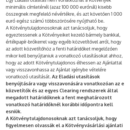
Egy Eladási utasítás nem vonatkozhat a Kötvények
minimális címleténél (azaz 100 000 eurónál) kisebb
összegnek megfelelő névértékre, és azt követően 1 000
euró egész számú többszörösére nyújtható be.
A Kötvénytulajdonosoknak azt tanácsoljuk, hogy
egyeztessenek a Kötvényeiket kezelő bármely bankkal,
értékpapír-brókerrel vagy egyéb közvetítővel arról, hogy
az adott közvetítőhöz a fenti határidőket megelőzően
mikor kell benyújtaniuk a vonatkozó utasításokat ahhoz,
hogy az adott Kötvénytulajdonos élhessen az Ajánlattal
vagy visszavonhassa az Ajánlat igénybe vételére
vonatkozó utasítását.
Az Eladási utasítások
benyújtására vagy visszavonására vonatkozóan az e
közvetítők és az egyes Clearing rendszerek által
megadott határidőknek a fent meghatározott
vonatkozó határidőknél korábbi időpontra kell
esniük
.
A Kötvénytulajdonosoknak azt tanácsoljuk, hogy
figyelmesen olvassák el a Kötvényvásárlási ajánlati