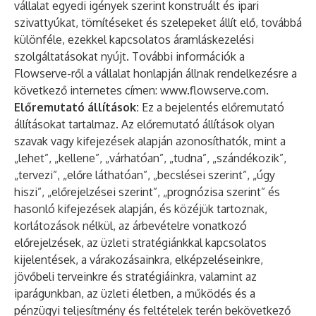
vállalat egyedi igények szerint konstruált és ipari
szivattyúkat, tömítéseket és szelepeket állít elő, továbbá
különféle, ezekkel kapcsolatos áramláskezelési
szolgáltatásokat nyújt. További információk a
Flowserve-ről a vállalat honlapján állnak rendelkezésre a
következő internetes címen:
www.flowserve.com
.
Előremutató állítások:
Ez a bejelentés előremutató
állításokat tartalmaz. Az előremutató állítások olyan
szavak vagy kifejezések alapján azonosíthatók, mint a
„lehet”, „kellene”, „várhatóan”, „tudna”, „szándékozik”,
„tervezi”, „előre láthatóan”, „becslései szerint”, „úgy
hiszi”, „előrejelzései szerint”, „prognózisa szerint” és
hasonló kifejezések alapján, és közéjük tartoznak,
korlátozások nélkül, az árbevételre vonatkozó
előrejelzések, az üzleti stratégiánkkal kapcsolatos
kijelentések, a várakozásainkra, elképzeléseinkre,
jövőbeli terveinkre és stratégiáinkra, valamint az
iparágunkban, az üzleti életben, a működés és a
pénzügyi teljesítmény és feltételek terén bekövetkező