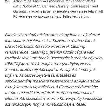
24.
Action to be Taken — Procedures for Tender of Notes
using Notice of Guaranteed Delivery
) című részben leírt
Garantált átadási eljárásnak megfelelően vételre felajánlott
Kötvényekre vonatkozó várható Teljesítési dátum.
Ellenkező értelmű tájékoztatás hiányában az Ajánlattal
kapcsolatos bejelentések a Közvetlen résztvevőknek
(Direct Participants) szóló értesítések Clearing
rendszerekbe (Clearing Systems) közlés céljára való
továbbításával történnek. Bejelentések tehetők egy vagy
több Tájékoztató hírszolgálathoz (Notifying News
Service) közlés céljából eljuttatott sajtóközlemények
útján is. Az összes bejelentés, értesítés és
sajtóközlemény másolata beszerezhető az Ajánlattételi
és tájékoztatási ügynöktől is. A Clearing rendszerekbe
feltöltésre kerülő értesítések esetében előfordulhat
jelentősebb késedelem, ezért a Kötvénytulajdonosoknak
azt tanácsoljuk, hogy a vonatkozó bejelentések