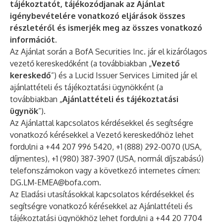
tájékoztatót, tájékozódjanak az Ajánlat
igénybevételére vonatkozó eljárások összes
részletéről és ismerjék meg az összes vonatkozó
információt.
Az Ajánlat során a BofA Securities Inc. jár el kizárólagos
vezető kereskedőként (a továbbiakban „
Vezető
kereskedő
”) és a Lucid Issuer Services Limited jár el
ajánlattételi és tájékoztatási ügynökként (a
továbbiakban „
Ajánlattételi és tájékoztatási
ügynök
”).
Az Ajánlattal kapcsolatos kérdésekkel és segítségre
vonatkozó kérésekkel a Vezető kereskedőhöz lehet
fordulni a +44 207 996 5420, +1 (888) 292-0070 (USA,
díjmentes), +1 (980) 387-3907 (USA, normál díjszabású)
telefonszámokon vagy a következő internetes címen:
DG.LM-EMEA@bofa.com
.
Az Eladási utasításokkal kapcsolatos kérdésekkel és
segítségre vonatkozó kérésekkel az Ajánlattételi és
tájékoztatási ügynökhöz lehet fordulni a +44 20 7704