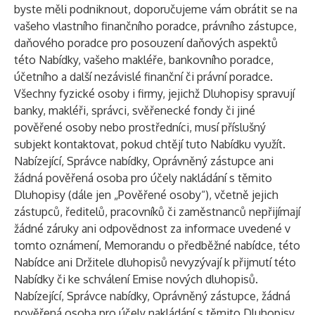
byste měli podniknout, doporučujeme vám obrátit se na
vašeho vlastního finančního poradce, právního zástupce,
daňového poradce pro posouzení daňových aspektů
této Nabídky, vašeho makléře, bankovního poradce,
účetního a další nezávislé finanční či právní poradce.
Všechny fyzické osoby i firmy, jejichž Dluhopisy spravují
banky, makléři, správci, svěřenecké fondy či jiné
pověřené osoby nebo prostředníci, musí příslušný
subjekt kontaktovat, pokud chtějí tuto Nabídku využít.
Nabízející, Správce nabídky, Oprávněný zástupce ani
žádná pověřená osoba pro účely nakládání s těmito
Dluhopisy (dále jen „Pověřené osoby“), včetně jejich
zástupců, ředitelů, pracovníků či zaměstnanců nepřijímají
žádné záruky ani odpovědnost za informace uvedené v
tomto oznámení, Memorandu o předběžné nabídce, této
Nabídce ani Držitele dluhopisů nevyzývají k přijmutí této
Nabídky či ke schválení Emise nových dluhopisů.
Nabízející, Správce nabídky, Oprávněný zástupce, žádná
pověřená osoba pro účely nakládání s těmito Dluhopisy