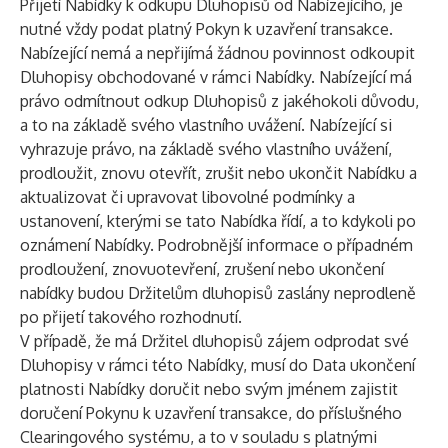
Přijetí Nabídky k odkupu Dluhopisů od Nabízejícího, je
nutné vždy podat platný Pokyn k uzavření transakce.
Nabízející nemá a nepřijímá žádnou povinnost odkoupit
Dluhopisy obchodované v rámci Nabídky. Nabízející má
právo odmítnout odkup Dluhopisů z jakéhokoli důvodu,
a to na základě svého vlastního uvážení. Nabízející si
vyhrazuje právo, na základě svého vlastního uvážení,
prodloužit, znovu otevřít, zrušit nebo ukončit Nabídku a
aktualizovat či upravovat libovolné podmínky a
ustanovení, kterými se tato Nabídka řídí, a to kdykoli po
oznámení Nabídky. Podrobnější informace o případném
prodloužení, znovuotevření, zrušení nebo ukončení
nabídky budou Držitelům dluhopisů zaslány neprodleně
po přijetí takového rozhodnutí.
V případě, že má Držitel dluhopisů zájem odprodat své
Dluhopisy v rámci této Nabídky, musí do Data ukončení
platnosti Nabídky doručit nebo svým jménem zajistit
doručení Pokynu k uzavření transakce, do příslušného
Clearingového systému, a to v souladu s platnými