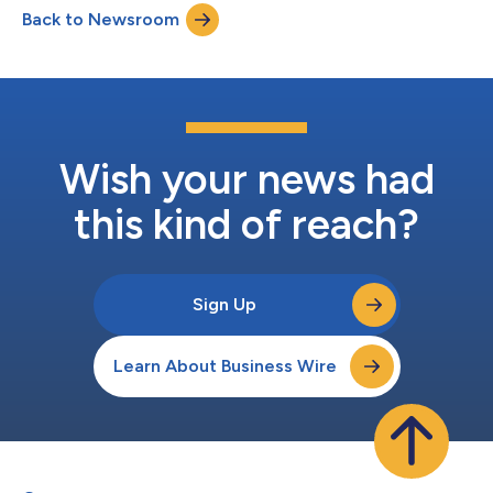
Back to Newsroom
společnosti OMV bude využívat její patentovanou technologii
ReOil® k přeměně plastov...
Wish your news had
this kind of reach?
Sign Up
Learn About Business Wire