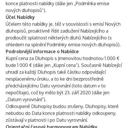
konce platnosti nabídky (dále jen „Podmínka emise
nových dluhopisů“).
Účel Nabídky
Účelem této nabídky je, též v souvislosti s emisí Nových
dluhopisů, proaktivně řídit zadlužení Nabízejícího a
prodloužit splatnost některých dluhů Nabízejícího (s
ohledem na splnění Podmínky emise nových dluhopisů).
Podrobnější informace o Nabídce
Kupní cena za Dluhopis s Jmenovitou hodnotou 1 000 €
bude 1 000 € (dále jen „Kupní cena“). Současně Nabízející
uhradí za každý Dluhopis také částku odpovídající
nesplacenému úroku, a to ke dni bezprostředně
předcházejícímu Datu vyrovnání (toto datum v to
nepočítaje), což by mělo být 23. září 2020 (dále jen
„Datum vyrovnání“).
Odkoupené Dluhopisy budou zrušeny. Dluhopisy, které
nebudou do Data konce platnosti nabídky odkoupeny,
zůstávají v platnosti i po Datu vyrovnání.
Orientační časový harmonogram Nabídky