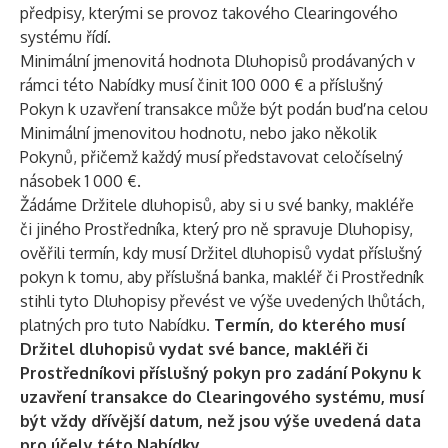
předpisy, kterými se provoz takového Clearingového
systému řídí.
Minimální jmenovitá hodnota Dluhopisů prodávaných v
rámci této Nabídky musí činit 100 000 € a příslušný
Pokyn k uzavření transakce může být podán buď na celou
Minimální jmenovitou hodnotu, nebo jako několik
Pokynů, přičemž každý musí představovat celočíselný
násobek 1 000 €.
Žádáme Držitele dluhopisů, aby si u své banky, makléře
či jiného Prostředníka, který pro ně spravuje Dluhopisy,
ověřili termín, kdy musí Držitel dluhopisů vydat příslušný
pokyn k tomu, aby příslušná banka, makléř či Prostředník
stihli tyto Dluhopisy převést ve výše uvedených lhůtách,
platných pro tuto Nabídku.
Termín, do kterého musí
Držitel dluhopisů vydat své bance, makléři či
Prostředníkovi příslušný pokyn pro zadání Pokynu k
uzavření transakce do Clearingového systému, musí
být vždy dřívější datum, než jsou výše uvedená data
pro účely této Nabídky.