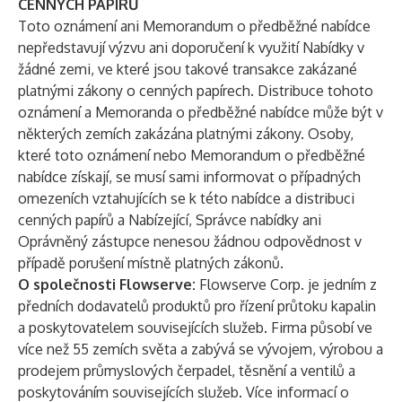
CENNÝCH PAPÍRŮ
Toto oznámení ani Memorandum o předběžné nabídce
nepředstavují výzvu ani doporučení k využití Nabídky v
žádné zemi, ve které jsou takové transakce zakázané
platnými zákony o cenných papírech. Distribuce tohoto
oznámení a Memoranda o předběžné nabídce může být v
některých zemích zakázána platnými zákony. Osoby,
které toto oznámení nebo Memorandum o předběžné
nabídce získají, se musí sami informovat o případných
omezeních vztahujících se k této nabídce a distribuci
cenných papírů a Nabízející, Správce nabídky ani
Oprávněný zástupce nenesou žádnou odpovědnost v
případě porušení místně platných zákonů.
O společnosti Flowserve:
Flowserve Corp. je jedním z
předních dodavatelů produktů pro řízení průtoku kapalin
a poskytovatelem souvisejících služeb. Firma působí ve
více než 55 zemích světa a zabývá se vývojem, výrobou a
prodejem průmyslových čerpadel, těsnění a ventilů a
poskytováním souvisejících služeb. Více informací o