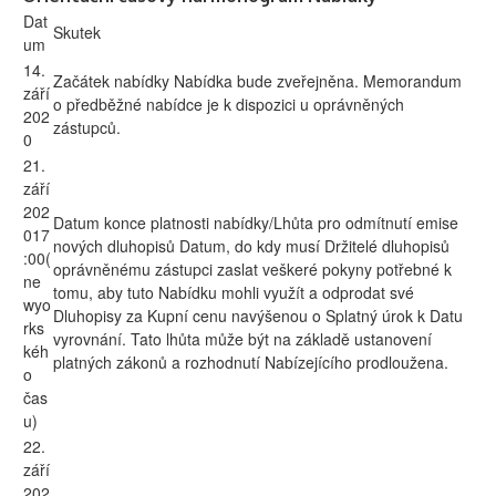
Dat
Skutek
um
14.
Začátek nabídky Nabídka bude zveřejněna. Memorandum
září
o předběžné nabídce je k dispozici u oprávněných
202
zástupců.
0
21.
září
202
Datum konce platnosti nabídky/Lhůta pro odmítnutí emise
017
nových dluhopisů Datum, do kdy musí Držitelé dluhopisů
:00(
oprávněnému zástupci zaslat veškeré pokyny potřebné k
ne
tomu, aby tuto Nabídku mohli využít a odprodat své
wyo
Dluhopisy za Kupní cenu navýšenou o Splatný úrok k Datu
rks
vyrovnání. Tato lhůta může být na základě ustanovení
kéh
platných zákonů a rozhodnutí Nabízejícího prodloužena.
o
čas
u)
22.
září
202