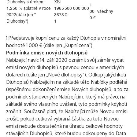
Dluhopisy s úrokem
XS1
1
1,250 % splatné v roce
1965
500 000 000
00
všechny
2022(dále jen "
3673
€
0 €
Dluhopisy")
1
1.Představuje kupní cenu za každý Dluhopis v nominální
hodnotě 1 000 € (dále jen „Kupní cena“).
Podmínka emise nových dluhopisů
Nabízející navíc 14. září 2020 oznámil svůj záměr vydat
emisi nových dluhopisů s pevnou cenou v amerických
dolarech (dále jen „Nové dluhopisy“). Odkup jakýchkoli
Dluhopisů Nabízejícím na základě této Nabídky podléhá
úspěšnému dokončení emise Nových dluhopisů, a to za
podmínek stanovených Nabízejícím, který má právo, na
základě svého vlastního uvážení, tyto podmínky kdykoli
změnit. Současně platí, že Nabízející může Novou emisi
zrušit, pokud celková vybraná částka za tuto Novou
emisi nebude dostatečná na úhradu celkové hodnoty
stávajících Dluhopisů, které budou odkoupeny do Data