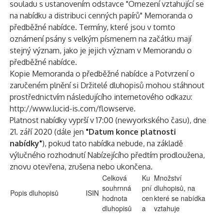
souladu s ustanovením odstavce "Omezení vztahující se
na nabídku a distribuci cenných papírů" Memoranda o
předběžné nabídce. Termíny, které jsou v tomto
oznámení psány s velkým písmenem na začátku mají
stejný význam, jako je jejich význam v Memorandu o
předběžné nabídce.
Kopie Memoranda o předběžné nabídce a Potvrzení o
zaručeném plnění si Držitelé dluhopisů mohou stáhnout
prostřednictvím následujícího internetového odkazu:
http://www.lucid-is.com/flowserve
.
Platnost nabídky vyprší v 17:00 (newyorkského času), dne
21. září 2020 (dále jen
"Datum konce platnosti
nabídky"
), pokud tato nabídka nebude, na základě
výlučného rozhodnutí Nabízejícího předtím prodloužena,
znovu otevřena, zrušena nebo ukončena.
Celková
Ku
Množství
souhrnná
pní
dluhopisů, na
Popis dluhopisů
ISIN
hodnota
cen
které se nabídka
dluhopisů
a
vztahuje