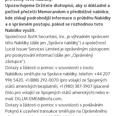
Upozorňujeme Držitele dluhopisů, aby si důkladně a
pečlivě přečetli Memorandum o předběžné nabídce,
kde získají podrobnější informace o průběhu Nabídky
a o správném postupu, pokud se rozhodnou tuto
Nabídku využít.
Společnost BofA Securities, Inc. je výhradním správcem
této Nabídky (dále jen „Správce nabídky“) a společnost
Lucid Issuer Services Limited je oprávněným zástupcem
pro poskytování informací (dále jen „Oprávněný
zástupce“).
Dotazy a žádosti o pomoc v souvislosti s touto
Nabídkou směřujte na Správce nabídky, telefon: +44 207
996 5420, +1 (888) 292-0070 (pro volající ze Spojených
států amerických bezplatné), +1 (980) 387-3907 (placené
číslo pro volající ze Spojených států amerických) nebo e-
mail:
DG.LM-EMEA@bofa.com
.
Dotazy a žádosti o pomoc v souvislosti s podáváním
Pokynů k uzavření transakce směřujte na Oprávněného