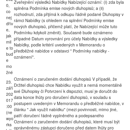
Zveřejnění výsledků Nabídky Nabízející oznámí: (i) zda byla
0,
splněna Podmínka emise nových dluhopisů; a (ii)
co
rozhodnutí, zda přijímá k odkupu řádně podané Dluhopisy v
nej
rámci Nabídky (s ohledem na splnění Podmínky emise
dřív
nových dluhopisů, přičemž platí, že Nabízející může tuto
e,
Podmínku kdykoli změnit). Současně bude oznámeno
jak
případné Datum vyrovnání pro účely Nabídky a výsledky
mil
Nabídky, podle kritérií uvedených v Memorandu o
e to
předběžné nabídce v odstavci " Podmínky nabídky -
bud
oznámení".
e
mo
žné
Oznámení o zaručeném dodání dluhopisů V případě, že
23.
Držitel dluhopisů chce Nabídku využít a nemá momentálně
září
své Dluhopisy či Potvrzení k dispozici, musí je doručit do
202
data konce lhůty pro doručení dluhopisů, v souladu s
017
postupem uvedeným v Memorandu o předběžné nabídce, v
:00
článku " Jak využít nabídku" (mezi povinnosti, mimo jiné,
(ne
patří doručení řádně vyplněného a podepsaného
wyo
Oznámení o zaručeném dodání dluhopisů, které musí být
rks
oprávněnému zástupci doručeno před datem lhůty pro