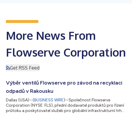
More News From
Flowserve Corporation
Get RSS Feed
Výběr ventilů Flowserve pro závod na recyklaci
odpadů v Rakousku
Dallas (USA)--(
BUSINESS WIRE
)--Společnost Flowserve
Corporation (NYSE: FLS), přední dodavatel produktů pro řízení
průtoku a poskytovatel služeb pro globální infrastrukturní trhy,
dnes oznámila, že získala zakázku na dodávku regulačních a
kulových kohoutů pro zkušební závod společnosti OMV na
recyklaci chemikálií ve městě Schwechat v Rakousku, které je
přibližně 16 kilometrů jihovýchodně od Vídně. Zkušební závod