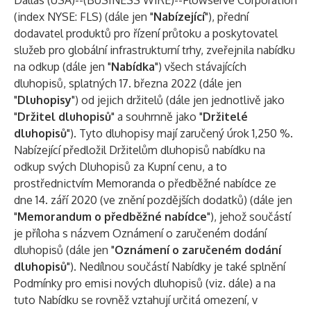
Dallas (USA)--(
BUSINESS WIRE
)--
Flowserve Corporation
(index NYSE: FLS) (dále jen "
Nabízející
"), přední
dodavatel produktů pro řízení průtoku a poskytovatel
služeb pro globální infrastrukturní trhy, zveřejnila nabídku
na odkup (dále jen "
Nabídka
") všech stávajících
dluhopisů, splatných 17. března 2022 (dále jen
"
Dluhopisy
") od jejich držitelů (dále jen jednotlivě jako
"
Držitel dluhopisů
" a souhrnně jako "
Držitelé
dluhopisů
"). Tyto dluhopisy mají zaručený úrok 1,250 %.
Nabízející předložil Držitelům dluhopisů nabídku na
odkup svých Dluhopisů za Kupní cenu, a to
prostřednictvím Memoranda o předběžné nabídce ze
dne 14. září 2020 (ve znění pozdějších dodatků) (dále jen
"
Memorandum o předběžné nabídce
"), jehož součástí
je příloha s názvem Oznámení o zaručeném dodání
dluhopisů (dále jen "
Oznámení o zaručeném dodání
dluhopisů
"). Nedílnou součástí Nabídky je také splnění
Podmínky pro emisi nových dluhopisů (viz. dále) a na
tuto Nabídku se rovněž vztahují určitá omezení, v