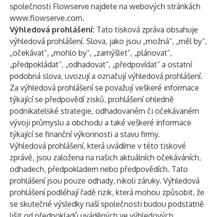
společnosti Flowserve najdete na webových stránkách
www.flowserve.com
.
Výhledová prohlášení:
Tato tisková zpráva obsahuje
výhledová prohlášení. Slova, jako jsou „možná“, „měl by“,
„očekávat“, „mohlo by“, „zamýšlet“, „plánovat“,
„předpokládat“, „odhadovat“, „předpovídat“ a ostatní
podobná slova, uvozují a označují výhledová prohlášení.
Za výhledová prohlášení se považují veškeré informace
týkající se předpovědí zisků, prohlášení ohledně
podnikatelské strategie, odhadovaném či očekávaném
vývoji průmyslu a obchodu a také veškeré informace
týkající se finanční výkonnosti a stavu firmy.
Výhledová prohlášení, která uvádíme v této tiskové
zprávě, jsou založena na našich aktuálních očekáváních,
odhadech, předpokladem nebo předpovědích. Tato
prohlášení jsou pouze odhady, nikoli záruky. Výhledová
prohlášení podléhají řadě rizik, která mohou způsobit, že
se skutečné výsledky naší společnosti budou podstatně
lišit od předpokladů uváděných ve výhledových