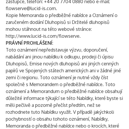
zástupce, telefon: +44 20 7704 0880 nebo e-mail:
flowserve@lucid-is.com
.
Kopie Memoranda o předběžné nabídce a Oznámení o
zaručeném dodání Dluhopisů si Držitelé dluhopisů
mohou stáhnout na této webové stránce:
http://www.lucid-is.com/flowserve
.
PRÁVNÍ PROHLÁŠENÍ:
Toto oznámení nepředstavuje výzvu, doporučení,
nabádání ani jinou nabídku k odkupu, prodeji či úpisu
Dluhopisů, Emise nových dluhopisů ani jiných cenných
papírů ve Spojených státech amerických ani v žádné jiné
zemi či regionu. Toto oznámení je nutné vždy číst
společně s Memorandem o předběžné nabídce. Toto
oznámení a Memorandum o předběžné nabídce obsahují
důležité informace týkající se této Nabídky, které byste si
měli pečlivě a pozorně přečíst předtím, než se
rozhodnete tuto Nabídku využít. V případě jakýchkoli
pochybností o obsahu tohoto oznámení, Nabídky,
Memoranda o předběžné nabídce nebo o krocích, které