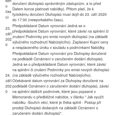
kéh
doručení dluhopisů oprávněným zástupcům, a to před
o
Datem konce platnosti nabídky). Přitom platí, že k
čas
fyzickému doručení Dluhopisů musí dojít do 23. září 2020
u)
do 17:00 (newyorkského času).
Předpokládané Datum vyrovnání Jedná se o
23.
předpokládané Datum vyrovnání, které závisí na splnění či
září
zrušení Podmínky pro emisi nových dluhopisů (na základě
202
výlučného rozhodnutí Nabízejícího). Zaplacení Kupní ceny
0
a nesplaceného úroku v souladu s podmínkami Nabídky.
Předpokládané Datum vyrovnání pro Dluhopisy doručené
na podkladě Oznámení o zaručeném dodání dluhopisů.
Jedná se o předpokládané Datum vyrovnání, které závisí
na splnění či zrušení Podmínky pro emisi nových dluhopisů
24.
(na základě výlučného rozhodnutí Nabízejícího).
září
Očekávané datum vyrovnání za Dluhopisy doručené na
202
podkladě Oznámení o zaručeném dodání dluhopisů, závisí
0
na splnění dalších podmínek, které jsou popsané v
Memorandu o předběžné nabídce, v článku " Jak využít
nabídku -Souhrn věcí, které je třeba splnit - Postup při
prodeji Dluhopisů dodaných na základě Oznámení o
zaručeném dodání dluhopisů".