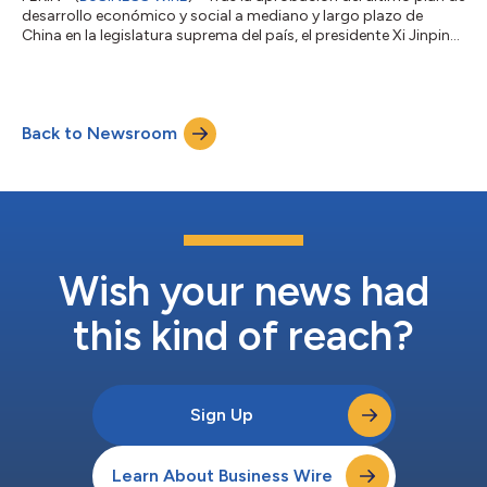
desarrollo económico y social a mediano y largo plazo de
China en la legislatura suprema del país, el presidente Xi Jinping
partió de Pekín para su primer viaje de inspección a la provincia
de Fujian, en el este de China, después de las Dos Sesiones. Las
visitas de Xi a un jardín de té ecológico y al Parque Nacional de
Wuyishan durante la inspección demuestran la importancia que
Back to Newsroom
concede al desarrollo ecológico y limpio, que también s...
Wish your news had
this kind of reach?
Sign Up
Learn About Business Wire