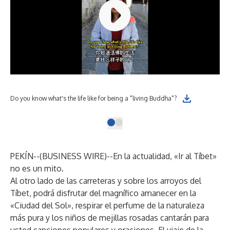
Do you know what's the life like for being a "living Buddha"?
Int
PEKÍN--(
BUSINESS WIRE
)--
En la actualidad, «Ir al Tíbet»
no es un mito.
Al otro lado de las carreteras y sobre los arroyos del
Tíbet, podrá disfrutar del magnífico amanecer en la
«Ciudad del Sol», respirar el perfume de la naturaleza
más pura y los niños de mejillas rosadas cantarán para