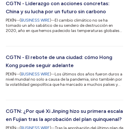
CGTN - Liderazgo con acciones concretas:
China y su lucha por un futuro sin carbono
PEKÍN--(
BUSINESS WIRE
)--El cambio climático no se ha
tomado un año sabático de su sendero de destrucción en
2020, año en que hemos padecido las temperaturas globales
más altas de la historia, incendios forestales rapaces, las tasas
más altas de aumento de nivel del mar y la extinción de algunas
especies. Es en este contexto que el presidente China, Xi
Jinping, el presidente de Francia, Emmanuel Macron, y la
canciller alemana, Angela Merkel, mantuvieron una reunión
CGTN - El rebote de una ciudad: cómo Hong
virtual el pasado viernes para...
Kong puede seguir adelante
PEKÍN--(
BUSINESS WIRE
)--Los últimos dos años fueron duros a
nivel mundial no solo a causa de la pandemia, sino también por
la volatilidad geopolítica que ha marcado a muchos países y
regiones. En Asia Oriental, el polo financiero de Hong Kong no
ha sido ajeno a estas dificultades, pero a medida que la vida
regresa lentamente a la normalidad, los problemas que la
ciudad ha padecido durante décadas vuelven a asomar la
cabeza. La breve historia de la ciudad está bien documentada;
CGTN: ¿Por qué Xi Jinping hizo su primera escala
su humilde indust...
en Fujian tras la aprobación del plan quinquenal?
PEKÍN--(
BUSINESS WIRE
)--Tras la aprobación del último plan de