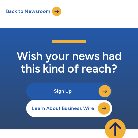
les données géolocalisées à leurs processus métier quotidiens.
Les entreprises dans le domaine des affaires, les
Back to Newsroom
administrations publiques (étatiques et locales), les secteurs
des services publics,...
Wish your news had
this kind of reach?
Sign Up
Learn About Business Wire