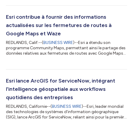
les analystes et les scientifiques des données, ce classeur
pratique fournit les connaissances et les outils nécessaires pour
intégrer des flux de travail d'IA avancés dans l'analyse spatiale
du monde réel. Alors que la GeoAI continue de transformer...
Esri contribue à fournir des informations
actualisées sur les fermetures de routes à
Google Maps et Waze
REDLANDS, Calif.--(
BUSINESS WIRE
)--Esri a étendu son
programme Community Maps, permettant ainsi le partage des
données relatives aux fermetures de routes avec Google Maps
et Waze. La solution « Road Closures », intégrée à la plateforme
ArcGIS d’Esri, a été lancée l’année dernière afin de permettre aux
utilisateurs de partager facilement les mises à jour concernant
les fermetures de routes directement avec les principaux
fournisseurs de services de cartographie grand public, afin que
Esri lance ArcGIS for ServiceNow, intégrant
ceux-ci pui...
l'intelligence géospatiale aux workflows
quotidiens des entreprises
REDLANDS, Californie--(
BUSINESS WIRE
)--Esri, leader mondial
des technologies de systèmes d'information géographique
(SIG), lance ArcGIS for ServiceNow, reliant ainsi pour la première
fois les deux plateformes. Cette nouvelle intégration
bidirectionnelle permet aux utilisateurs d'intégrer directement