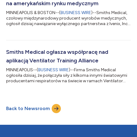
na amerykańskim rynku medycznym
MINNEAPOLIS & BOSTON--(
BUSINESS WIRE
)--Smiths Medical,
czołowy międzynarodowy producent wyrobów medycznych,
ogłosił dzisiaj nawiązanie wyłącznego partnerstwa z Ivenix, Inc.,
które stawia obydwie spółki na pozycji lidera w USA, jeśli chodzi
o oferowanie kompleksowego pakietu do zarządzania
dożylnym podawaniem leków, aby sprostać potrzebom
sektora opieki zdrowotnej w całym procesie opieki nad
pacjentem. Długoterminowe partnerstwo, które obejmuje
Smiths Medical ogłasza współpracę nad
inwestycję strategiczną Smiths Medical, łączy dwie...
aplikacją Ventilator Training Alliance
MINNEAPOLIS--(
BUSINESS WIRE
)--Firma Smiths Medical
ogłosiła dzisiaj, że połączyła siły z kilkoma innymi światowymi
producentami respiratorów na świecie w ramach Ventilator
Training Alliance (VTA, sojusz na rzecz szkoleń z respiroterapii),
aby zapewniać służbom medycznym pierwszej linii dostęp do
scentralizowanego repozytorium szkoleń z respiroterapii. Treści
te można znaleźć w aplikacji na urządzenia mobilne zarządzanej
Back to Newsroom
przez Allego. „Smiths Medical ma zaszczyt należeć do VTA i
zapewniać szkole...