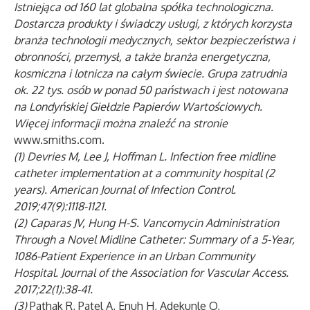
Istniejąca od 160 lat globalna spółka technologiczna.
Dostarcza produkty i świadczy usługi, z których korzysta
branża technologii medycznych, sektor bezpieczeństwa i
obronności, przemysł, a także branża energetyczna,
kosmiczna i lotnicza na całym świecie. Grupa zatrudnia
ok. 22 tys. osób w ponad 50 państwach i jest notowana
na Londyńskiej Giełdzie Papierów Wartościowych.
Więcej informacji można znaleźć na stronie
www.smiths.com
.
(1) Devries M, Lee J, Hoffman L. Infection free midline
catheter implementation at a community hospital (2
years). American Journal of Infection Control.
2019;47(9):1118-1121.
(2) Caparas JV, Hung H-S. Vancomycin Administration
Through a Novel Midline Catheter: Summary of a 5-Year,
1086-Patient Experience in an Urban Community
Hospital. Journal of the Association for Vascular Access.
2017;22(1):38-41.
(3)
Pathak R, Patel A, Enuh H, Adekunle O,