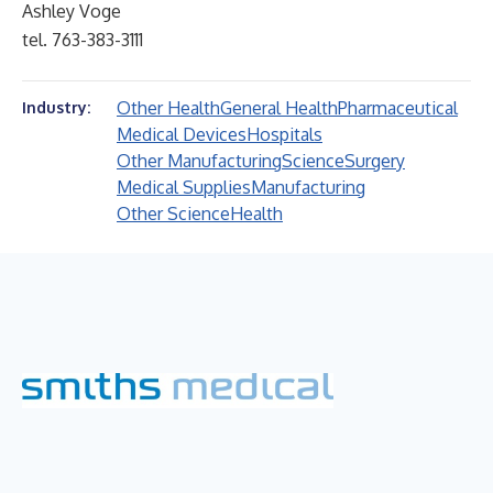
Ashley Voge
tel. 763-383-3111
Other Health
General Health
Pharmaceutical
Industry:
Medical Devices
Hospitals
Other Manufacturing
Science
Surgery
Medical Supplies
Manufacturing
Other Science
Health