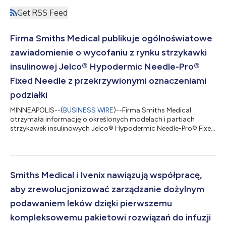
Get RSS Feed
Firma Smiths Medical publikuje ogólnoświatowe
zawiadomienie o wycofaniu z rynku strzykawki
insulinowej Jelco® Hypodermic Needle-Pro®
Fixed Needle z przekrzywionymi oznaczeniami
podziałki
MINNEAPOLIS--(
BUSINESS WIRE
)--Firma Smiths Medical
otrzymała informację o określonych modelach i partiach
strzykawek insulinowych Jelco® Hypodermic Needle-Pro® Fixed
Needle, które mogą mieć przekrzywione oznaczenia podziałki
na pojemnikach strzykawek. Zidentyfikowano oznaczenia
przekrzywione o około 20 stopni w górę. Niniejsza informacja
prasowa zawiera multimedia. Pełna treść komunikatu jest
dostępna tutaj:
Smiths Medical i Ivenix nawiązują współpracę,
https://www.businesswire.com/news/home/20210616005888
aby zrewolucjonizować zarządzanie dożylnym
/en/ Dotyczy modeli i numerów part...
podawaniem leków dzięki pierwszemu
kompleksowemu pakietowi rozwiązań do infuzji