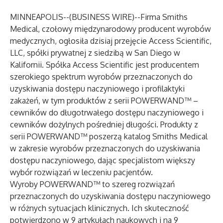
MINNEAPOLIS--(
BUSINESS WIRE
)--
Firma Smiths
Medical, czołowy międzynarodowy producent wyrobów
medycznych, ogłosiła dzisiaj przejęcie Access Scientific,
LLC, spółki prywatnej z siedzibą w San Diego w
Kalifornii. Spółka Access Scientific jest producentem
szerokiego spektrum wyrobów przeznaczonych do
uzyskiwania dostępu naczyniowego i profilaktyki
zakażeń, w tym produktów z serii POWERWAND™ –
cewników do długotrwałego dostępu naczyniowego i
cewników dożylnych pośredniej długości. Produkty z
serii POWERWAND™ poszerzą katalog Smiths Medical
w zakresie wyrobów przeznaczonych do uzyskiwania
dostępu naczyniowego, dając specjalistom większy
wybór rozwiązań w leczeniu pacjentów.
Wyroby POWERWAND™ to szereg rozwiązań
przeznaczonych do uzyskiwania dostępu naczyniowego
w różnych sytuacjach klinicznych. Ich skuteczność
potwierdzono w 9 artykułach naukowych i na 9