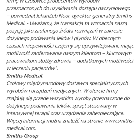
firmę w czołówce producentów wyrobów
przeznaczonych do uzyskiwania dostępu naczyniowego
– powiedział JehanZeb Noor, dyrektor generalny Smiths
Medical. - Uważamy, że transakcja ta wzmacnia naszą
pozycję jako zaufanego źródła rozwiązań w zakresie
dożylnego podawania leków i płynów. W obecnych
czasach niepewności czujemy się uprzywilejowani, mając
możliwość zaoferowania naszym klientom – kluczowym
pracownikom służby zdrowia – dodatkowych możliwości
w leczeniu pacjentów”.
Smiths Medical
Czołowy międzynarodowy dostawca specjalistycznych
wyrobów i urządzeń medycznych. W ofercie firmy
znajdują się przede wszystkim wyroby przeznaczone do
dożylnego podawania leków, sprzęt stosowany w
intensywnej terapii oraz urządzenia zabezpieczające.
Więcej informacji można znaleźć na stronie
www.smiths-
medical.com
.
Smiths Group