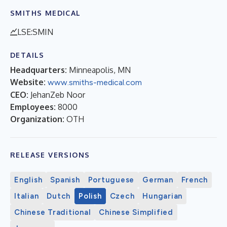
SMITHS MEDICAL
LSE:SMIN
DETAILS
Headquarters:
Minneapolis, MN
Website:
www.smiths-medical.com
CEO:
JehanZeb Noor
Employees:
8000
Organization:
OTH
RELEASE VERSIONS
English
Spanish
Portuguese
German
French
Italian
Dutch
Polish
Czech
Hungarian
Chinese Traditional
Chinese Simplified