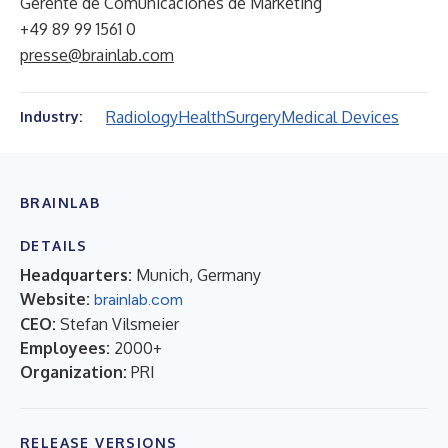
Gerente de Comunicaciones de Marketing
+49 89 99 1561 0
presse@brainlab.com
Radiology
Health
Surgery
Medical Devices
Industry:
BRAINLAB
DETAILS
Headquarters:
Munich, Germany
Website:
brainlab.com
CEO:
Stefan Vilsmeier
Employees:
2000+
Organization:
PRI
RELEASE VERSIONS