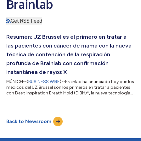
Brainlab
Get RSS Feed
Resumen: UZ Brussel es el primero en tratar a
las pacientes con cáncer de mama con la nueva
técnica de contención de la respiración
profunda de Brainlab con confirmación
instantánea de rayos X
MÚNICH--(
BUSINESS WIRE
)--Brainlab ha anunciado hoy que los
médicos del UZ Brussel son los primeros en tratar a pacientes
con Deep Inspiration Breath Hold (DIBH)*, la nueva tecnología
de contención de la respiración profunda de la empresa
diseñada para agilizar la radioterapia guiada por imagen y la
guiada por superficie (IGRT y SGRT) y ofrecer una atención de
máxima calidad a las pacientes con cáncer de mama. *Todavía
Back to Newsroom
no está disponible comercialmente en todos los países.
Póngase en contacto co...