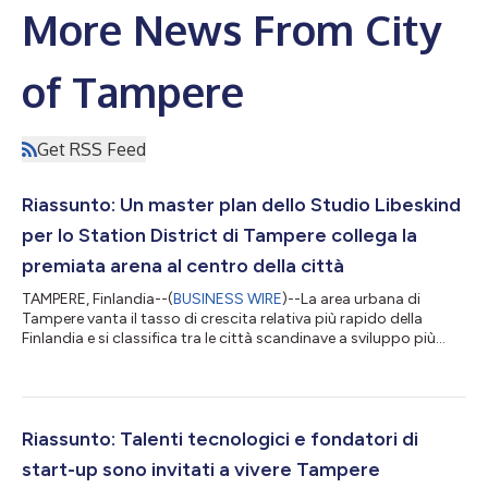
More News From City
of Tampere
Get RSS Feed
Riassunto: Un master plan dello Studio Libeskind
per lo Station District di Tampere collega la
premiata arena al centro della città
TAMPERE, Finlandia--(
BUSINESS WIRE
)--La area urbana di
Tampere vanta il tasso di crescita relativa più rapido della
Finlandia e si classifica tra le città scandinave a sviluppo più
rapido. Riconosciuta come la città più bella del Paese per
cinque anni consecutivi e situata nella nazione più felice del
mondo, Tampere non è estranea ai piani futuristici e alle
iniziative audaci quando si tratta di sviluppo urbano,
specialmente nel centro città. Il testo originale del presente
Riassunto: Talenti tecnologici e fondatori di
annuncio, redatto ne...
start-up sono invitati a vivere Tampere