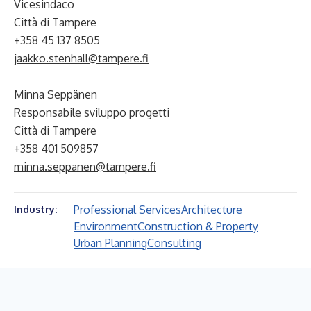
Vicesindaco
Città di Tampere
+358 45 137 8505
jaakko.stenhall@tampere.fi
Minna Seppänen
Responsabile sviluppo progetti
Città di Tampere
+358 401 509857
minna.seppanen@tampere.fi
Professional Services
Architecture
Industry:
Environment
Construction & Property
Urban Planning
Consulting