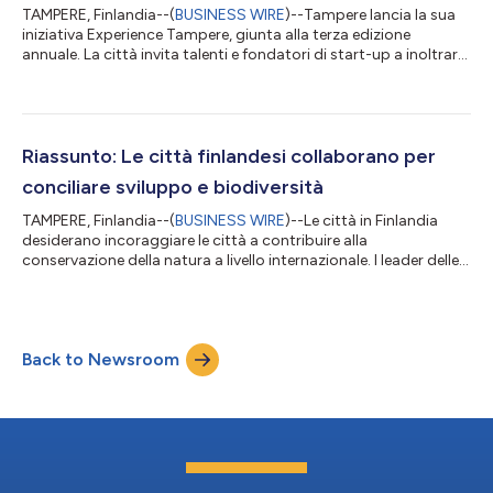
TAMPERE, Finlandia--(
BUSINESS WIRE
)--Tampere lancia la sua
iniziativa Experience Tampere, giunta alla terza edizione
annuale. La città invita talenti e fondatori di start-up a inoltrare
domanda e partecipare all'iniziativa. Aperta dal 9 al 13 giugno,
l'iniziativa offre ai partecipanti scelti la possibilità di esplorare
cosa significa vivere, lavorare e prosperare in uno dei centri
tecnologici in più rapida crescita in Finlandia. Tampere sarà
anche una città più piccola rispetto alle maggiori ci...
Riassunto: Le città finlandesi collaborano per
conciliare sviluppo e biodiversità
TAMPERE, Finlandia--(
BUSINESS WIRE
)--Le città in Finlandia
desiderano incoraggiare le città a contribuire alla
conservazione della natura a livello internazionale. I leader delle
10 città più grandi della Finlandia si impegnano a raggiungere
obiettivi concreti per interrompere la perdita di biodiversità.
L'urbanizzazione e lo sviluppo sempre più denso indeboliscono
la natura locale. Poiché la Finlandia è famosa per la sua natura
Back to Newsroom
pulita, le sue città in crescita vogliono mantenere il legame dei...