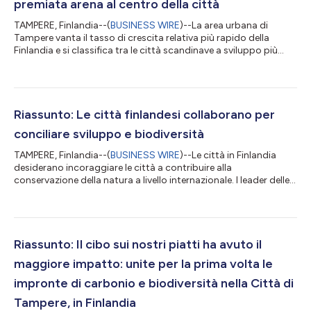
premiata arena al centro della città
TAMPERE, Finlandia--(
BUSINESS WIRE
)--La area urbana di
Tampere vanta il tasso di crescita relativa più rapido della
Finlandia e si classifica tra le città scandinave a sviluppo più
rapido. Riconosciuta come la città più bella del Paese per
cinque anni consecutivi e situata nella nazione più felice del
mondo, Tampere non è estranea ai piani futuristici e alle
iniziative audaci quando si tratta di sviluppo urbano,
specialmente nel centro città. Il testo originale del presente
Riassunto: Le città finlandesi collaborano per
annuncio, redatto ne...
conciliare sviluppo e biodiversità
TAMPERE, Finlandia--(
BUSINESS WIRE
)--Le città in Finlandia
desiderano incoraggiare le città a contribuire alla
conservazione della natura a livello internazionale. I leader delle
10 città più grandi della Finlandia si impegnano a raggiungere
obiettivi concreti per interrompere la perdita di biodiversità.
L'urbanizzazione e lo sviluppo sempre più denso indeboliscono
la natura locale. Poiché la Finlandia è famosa per la sua natura
pulita, le sue città in crescita vogliono mantenere il legame dei...
Riassunto: Il cibo sui nostri piatti ha avuto il
maggiore impatto: unite per la prima volta le
impronte di carbonio e biodiversità nella Città di
Tampere, in Finlandia