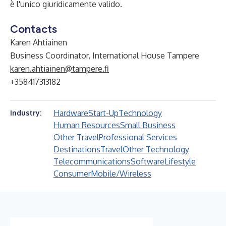
è l'unico giuridicamente valido.
Contacts
Karen Ahtiainen
Business Coordinator, International House Tampere
karen.ahtiainen@tampere.fi
+358417313182
Hardware
Start-Up
Technology
Industry:
Human Resources
Small Business
Other Travel
Professional Services
Destinations
Travel
Other Technology
Telecommunications
Software
Lifestyle
Consumer
Mobile/Wireless