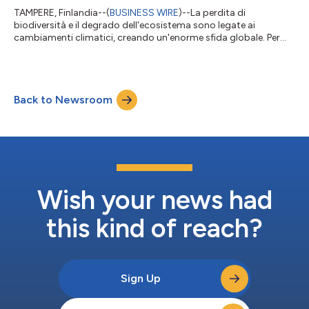
TAMPERE, Finlandia--(
BUSINESS WIRE
)--La perdita di
biodiversità e il degrado dell'ecosistema sono legate ai
cambiamenti climatici, creando un'enorme sfida globale. Per
affrontare questa sfida dovranno cambiare i modelli di
consumo e i comportamenti in tutti i settori della società. Il
testo originale del presente annuncio, redatto nella lingua di
partenza, è la versione ufficiale che fa fede. Le traduzioni sono
Back to Newsroom
offerte unicamente per comodità del lettore e devono rinviare al
testo in lingua ori...
Wish your news had
this kind of reach?
Sign Up