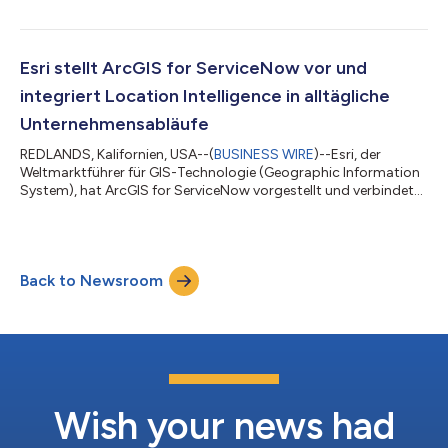
Plattform wurde im vergangenen Jahr eingeführt, damit Nutzer
Aktualisierungen zu Straßensperrungen auf einfache Weise
direkt an beliebte Anbieter von Karten-Apps für Verbraucher
übermitteln können, die ihre Karten anschließend mit diesen
Esri stellt ArcGIS for ServiceNow vor und
wichtigen Informationen aktualisieren. Ziel der Lös...
integriert Location Intelligence in alltägliche
Unternehmensabläufe
REDLANDS, Kalifornien, USA--(
BUSINESS WIRE
)--Esri, der
Weltmarktführer für GIS-Technologie (Geographic Information
System), hat ArcGIS for ServiceNow vorgestellt und verbindet
erstmals die beiden Plattformen. Die neue bidirektionale
Integration ermöglicht Anwendern, Location Intelligence direkt
in ihre täglichen Geschäftsabläufe einzubinden. Unternehmen
und Organisationen aus Wirtschaft, Landes- und
Back to Newsroom
Kommunalverwaltung, Versorgungswirtschaft, Energie, Handel,
Gesundheitswesen, Telekommunikation...
Wish your news had