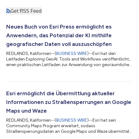
Get RSS Feed
Neues Buch von Esri Press ermöglicht es
Anwendern, das Potenzial der KI mithilfe
geografischer Daten voll auszuschöpfen
REDLANDS, Kalifornien--(
BUSINESS WIRE
)--Esri hat den
Leitfaden Exploring GeoAI: Tools and Workflows veröffentlicht,
einen praktischen Leitfaden zur Anwendung von georäumlicher
künstlicher Intelligenz (GeoAI) mit ArcGIS. Dieses
praxisorientierte Arbeitsbuch richtet sich an GIS-Fachleute,
Analysten und Datenwissenschaftler und vermittelt das
erforderliche Wissen sowie die notwendigen Werkzeuge, um
fortschrittliche KI-Workflows in die praxisnahe räumliche
Esri ermöglicht die Übermittlung aktueller
Analyse zu integrieren. Da GeoAI die Art u...
Informationen zu Straßensperrungen an Google
Maps und Waze
REDLANDS, Kalifornien--(
BUSINESS WIRE
)--Esri hat sein
Community Maps Program erweitert, sodass
Straßensperrungsdaten an Google Maps und Waze übermittelt
werden können. Die Road-Closures-Lösung auf Esris ArcGIS-