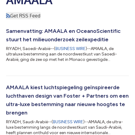
Get RSS Feed
Samenvatting: AMAALA en OceanoScientific
stuurt het milieuonderzoek zeilexpeditie
RIYADH, Saoedi-Arabië--(
BUSINESS WIRE
)--AMAALA, de
ultraluxe bestemming aan de noordwestkust van Saoedi-
Arabië, ging de zee op met het in Monaco gevestigde
OceanoScientific tijdens een wetenschappelijke expeditie van
twee weken. De expeditie was in overeenstemming met
AMAALA’s wens om de impact van rivier waterverontreinigende
stoffen op het leven van mensen en zeeleven te meten en te
begrijpen. Deze bekendmaking is officieel geldend in de originele
AMAALA kiest luchtspiegeling geïnspireerde
brontaal. Vertalingen zijn slechts als leeshu...
luchthaven design van Foster + Partners om een
ultra-luxe bestemming naar nieuwe hoogtes te
brengen
RIYADH, Saudi-Arabië--(
BUSINESS WIRE
)--AMAALA, de ultra-
luxe bestemming langs de noordwestkust van Saudi-Arabië,
heeft plannen onthuld voor een nieuwe internationale