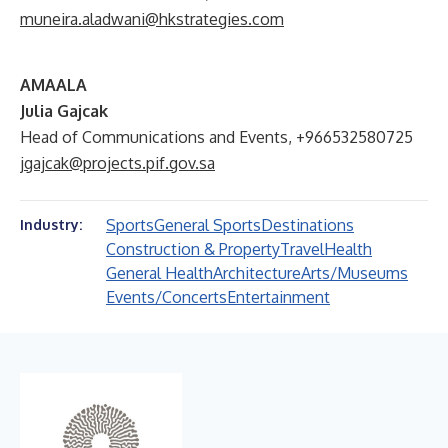
muneira.aladwani@hkstrategies.com
AMAALA
Julia Gajcak
Head of Communications and Events, +966532580725
jgajcak@projects.pif.gov.sa
Sports
General Sports
Destinations
Industry:
Construction & Property
Travel
Health
General Health
Architecture
Arts/Museums
Events/Concerts
Entertainment