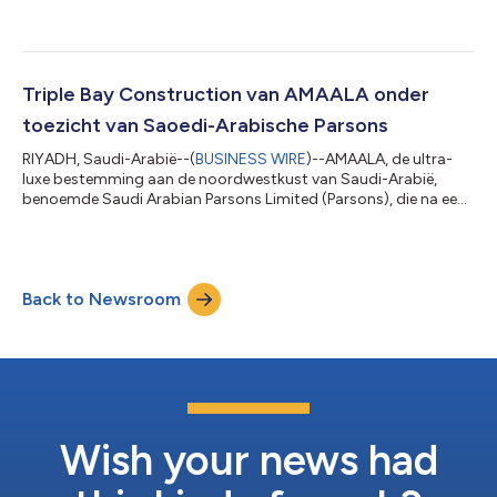
luchthaven, met een ontwerp geïnspireerd op de optische illusie
van een woestijnluchtspiegeling. Het ontwerp van de terminal
en de verkeerstoren is bedacht door het Britse architecten- en
ontwerpbureau Foster + Partners, terwijl het
luchthavenmasterplan is ontworpen door Egis, een
Triple Bay Construction van AMAALA onder
internationaal advies- en ingenieursbureau. Het zal...
toezicht van Saoedi-Arabische Parsons
RIYADH, Saudi-Arabië--(
BUSINESS WIRE
)--AMAALA, de ultra-
luxe bestemming aan de noordwestkust van Saudi-Arabië,
benoemde Saudi Arabian Parsons Limited (Parsons), die na een
aanbesteding voor de bouw het contract voor bouwtoezicht
kreeg. De leverancier van digitaal ingeschakelde oplossingen
neemt de rol van ingenieur op zich en houdt toezicht op de
uitvoering van de lopende werkzaamheden in fase I van Triple
Back to Newsroom
Bay. Deze bekendmaking is officieel geldend in de originele
brontaal. Vertalingen zijn sl...
Wish your news had