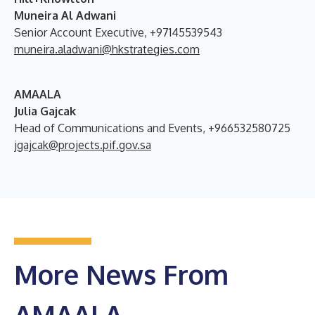
Muneira Al Adwani
Senior Account Executive, +97145539543
muneira.aladwani@hkstrategies.com
AMAALA
Julia Gajcak
Head of Communications and Events, +966532580725
jgajcak@projects.pif.gov.sa
More News From
AMAALA