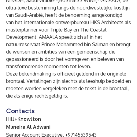
RIYADH, Saudi-Arabië--(
BUSINESS WIRE
)--
AMAALA, de
ultra-luxe bestemming langs de noordwestelijke kustlijn
van Saudi-Arabië, heeft de benoeming aangekondigd
van het internationale ontwerpbureau HKS Architects als
masterplanner voor Triple Bay en The Coastal
Development. AMAALA speelt zich af in het
natuurreservaat Prince Mohammed bin Salman en brengt
de wensen en ambities van een gemeenschap die
gepassioneerd is door het vormgeven en beleven van
transformerende momenten tot leven.
Deze bekendmaking is officieel geldend in de originele
brontaal. Vertalingen zijn slechts als leeshulp bedoeld en
moeten worden vergeleken met de tekst in de brontaal,
die als enige rechtsgeldig is.
Contacts
Hill+Knowlton
Muneira Al Adwani
Senior Account Executive, +97145539543