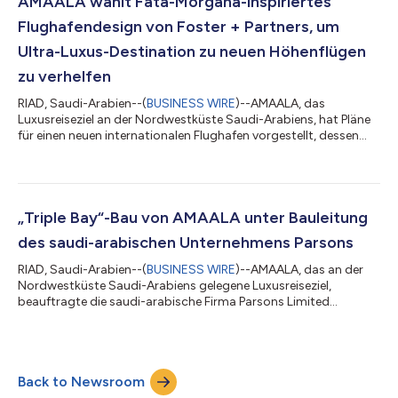
AMAALA wählt Fata-Morgana-inspiriertes
unternommen, die Art und Dichte der chemischen
Flughafendesign von Foster + Partners, um
Verbindungen zu...
Ultra-Luxus-Destination zu neuen Höhenflügen
zu verhelfen
RIAD, Saudi-Arabien--(
BUSINESS WIRE
)--AMAALA, das
Luxusreiseziel an der Nordwestküste Saudi-Arabiens, hat Pläne
für einen neuen internationalen Flughafen vorgestellt, dessen
Design von der optischen Täuschung einer Fata Morgana
inspiriert ist. Das Design des Terminals und des Kontrollturms
wurde vom britischen Architektur- und Designbüro Foster +
Partners konzipiert, während der Flughafen-Masterplan von
Egis, einer internationalen Beratungs- und Engineering-Gruppe,
„Triple Bay“-Bau von AMAALA unter Bauleitung
entworfen wurde. Er wird einz...
des saudi-arabischen Unternehmens Parsons
RIAD, Saudi-Arabien--(
BUSINESS WIRE
)--AMAALA, das an der
Nordwestküste Saudi-Arabiens gelegene Luxusreiseziel,
beauftragte die saudi-arabische Firma Parsons Limited
(Parsons), die nach einer Ausschreibung den Zuschlag für die
Bauleitung erhielt. Der digital befähigte Lösungsanbieter
übernimmt die Rolle des Ingenieurs und überwacht die
Ausführung der Arbeiten, die derzeit in Phase I von Triple Bay
Back to Newsroom
durchgeführt werden. Binyah, ein saudi-arabisches Immobilien-
Infrastrukturunternehmen, führt zusamm...