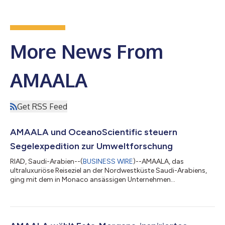
More News From
AMAALA
Get RSS Feed
AMAALA und OceanoScientific steuern
Segelexpedition zur Umweltforschung
RIAD, Saudi-Arabien--(
BUSINESS WIRE
)--AMAALA, das
ultraluxuriöse Reiseziel an der Nordwestküste Saudi-Arabiens,
ging mit dem in Monaco ansässigen Unternehmen
OceanoScientific auf eine zweiwöchige wissenschaftliche
Expedition auf See. Die Expedition entsprach dem Wunsch von
AMAALA, die Auswirkungen von Flusswasserverschmutzungen
auf Menschen und Meereslebewesen zu messen und zu
verstehen. Die Expedition wurde mit dem zweifachen Ziel