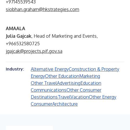
+97145539543
siobhan.graham@hkstrategies.com
AMAALA
Julia Gajcak
, Head of Marketing and Events,
+966532580725
jgajcak@projects.pif.gov.sa
Alternative Energy
Construction & Property
Industry:
Energy
Other Education
Marketing
Other Travel
Advertising
Education
Communications
Other Consumer
Destinations
Travel
Vacation
Other Energy
Consumer
Architecture