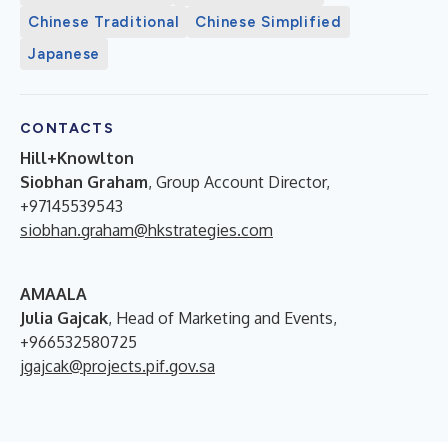
Chinese Traditional
Chinese Simplified
Japanese
CONTACTS
Hill+Knowlton
Siobhan Graham
, Group Account Director,
+97145539543
siobhan.graham@hkstrategies.com
AMAALA
Julia Gajcak
, Head of Marketing and Events,
+966532580725
jgajcak@projects.pif.gov.sa