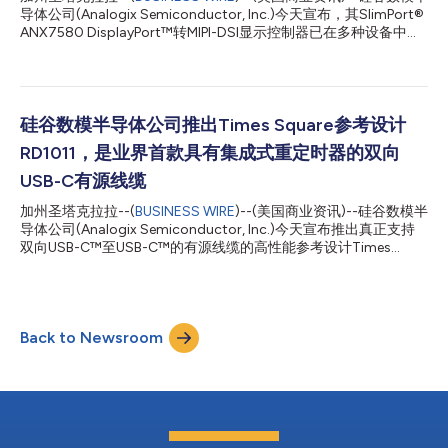
导体公司(Analogix Semiconductor, Inc.)今天宣布，其SlimPort®
ANX7580 DisplayPort™转MIPI-DSI显示控制器已在多种设备中实
现，此类最新产品是LG V60 ThinQ和Dual Screen，以及各种手持
式PC游戏设备。 ANX7580拥有一条4通道DisplayPort 1.4输入和
用于单屏的4个MIPI通道，可连接嵌入式和独立式图形处理单元
(GPU)，以及当今双屏翻盖显示应用中使用的MIPI显示器。这些应
用可受益于ANX7580的下述重大优势： 支持DisplayPort和嵌入式
硅谷数模半导体公司推出Times Square参考设计
DisplayPort (eDP)； 支持ARM、x86和其他计算架构； 支持高带宽
RD1011，是业界首款具有集成式重定时器的双向
数字内容保护(HDCP)，例如视频内容保护和Hi-Fi音频； 小尺寸
(4x4 mm2)和低功耗(<150mW)架构； 统包式参考设计，可加快
USB-C有源线缆
产品上市时间。 硅谷数模半导体公司市场营销副总裁Michael
加州圣塔克拉拉--(
BUSINESS WIRE
)--(美国商业资讯)--硅谷数模半
Ching表示：“创新和精益求精的追求推动着我们在产品路线图中不
导体公司(Analogix Semiconductor, Inc.)今天宣布推出真正支持
断开发有助...
双向USB-C™至USB-C™的有源线缆的高性能参考设计Times
Square RD1011，它能够将USB-C源连接到距离数米的USB-C设
备。 借助硅谷数模半导体公司在高速信号管理、USB-C端口控制
器架构以及经过验证的SRIS和LTTPR重定时器技术方面的专长，
RD1011可提供一流的性能，最高的互操作性，最低的功耗（低于
Back to Newsroom
1.5W）和最少的物料清单(BOM)费用。其特点包括： 双重定时器
架构，使用4米双绞线，线缆两端各带一个用于连接的插卡，可在
不牺牲性能的情况下实现长度最大化； 双向解决方案，可远距离
扩展USB-C、USB 3.2 10 Gbps Gen2或DisplayPort 8.1 Gbps
HBR3源输出； 真正兼容USB 3.2的SRIS架构，以及用于
DisplayPort 1.4a互操作性的透明和非透明(LTTPR)架构； 功能齐全
的电子标记控制器，支持电源传输(PD 3.0)，可处理USB-C供...