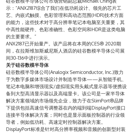
硅谷数模半导体公司市场营销副总裁Michael Ching表
示：“ANX2187综合了我们在低功耗设计、领先的芯片工
艺、内嵌式触摸、色彩管理和高动态范围(HDR)技术方面
的能力，这些技术对于高分辨率笔记本电脑至关重要，其
中高性能硬件、色彩准确性、色彩空间和HDR是这类电脑
的主要要求。”
ANX2187已开始量产。该产品将在本周的CES® 2020期
间，在拉斯维加斯威尼斯人酒店的硅谷数模半导体公司展
间30-136中进行演示。
关于硅谷数模半导体
硅谷数模半导体公司(Analogix Semiconductor, Inc.)致力
于为数字多媒体市场设计并制造半导体——从智能手机、
笔记本电脑和增强现实/虚拟现实用头戴式显示器等便携设
备到大型高清显示器以及高端显卡。该公司是一家半导体
解决方案领域的市场领先企业，致力于在SlimPort®品牌
下提供包括高速信号调整器在内的端到端DisplayPort接口
连接半导体解决方案；同时也是显示面板控制器的行业领
导者，例如低功耗、高速定时控制器解决方案。
DisplayPort标准是针对高分辨率视频和音频的创新型封装