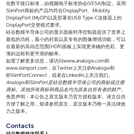
化数字接口标准，由视频电子标准协会(VESA)制定。采用
SlimPort商标的产品均符合DisplayPort、Mobility
DisplayPort (MyDP)以及部署在USB Type-C连接器上的
DisplayPort交替模式要求。
硅谷数模半导体公司的显示面板时序控制器提供了世界上
最低的功耗，最小的封装以及专有的图像增强功能，可以
在最新的高动态范围(HDR)面板上实现更准确的色彩、更
薄的边框和更平滑的帧率。
如需了解更多信息，请访问
www.analogix.com
和
www.slimport.com
，在Twitter上关注
@Analogix
和
@SlimPortConnect
，或者在
LinkedIn
上关注我们。
Analogix和SlimPort是硅谷数模半导体公司的商标或注册
商标。其他所有商标和商品名均为其各自所有者的财产。
免责声明：本公告之原文版本乃官方授权版本。译文仅供
方便了解之用，烦请参照原文，原文版本乃唯一具法律效
力之版本。
Contacts
硅谷数模媒体联系人