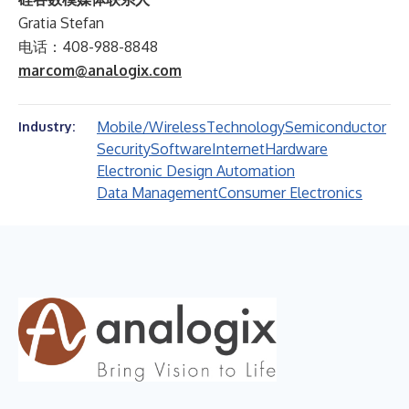
Gratia Stefan
电话：408-988-8848
marcom@analogix.com
Mobile/Wireless
Technology
Semiconductor
Industry:
Security
Software
Internet
Hardware
Electronic Design Automation
Data Management
Consumer Electronics