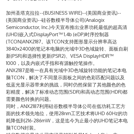
加州圣塔克拉拉--(
BUSINESS WIRE
)--
(美国商业资讯)--
(美国商业资讯)--
硅谷数模半导体公司
(Analogix
Semiconductor, Inc.)今天宣布推出业界功耗最低的超高清
(UHD)嵌入式DisplayPort™ 1.4b (eDP)时序控制器
(TCON)
ANX2187
。该TCON支持图形显示分辨率高达
3840x2400的笔记本电脑的光域中3D色域旋转、面板自刷
新(PSR)和选择性更新(PSR2)、VESA DisplayHDR™
1000，以及内嵌式手指和有源触控笔操作。
ANX2187是唯一在具有光域中3D色域旋转功能的笔记本电
脑TCON，解决了不同显示面板之间的色彩匹配问题以及
低蓝光显示器带来的挑战，同时仍然保留了其他颜色的色
彩精度，解决了标准动态范围(SDR)和高动态范围(HDR)都
需要颜色转换的问题。
同时，ANX2187利用硅谷数模半导体公司在低功耗工艺方
面的技术领先地位，使用28nm工艺技术将UHD 60Hz的功
耗降低到216-286mW，这是迄今为止最小的UHD笔记本电
脑TCON封装。