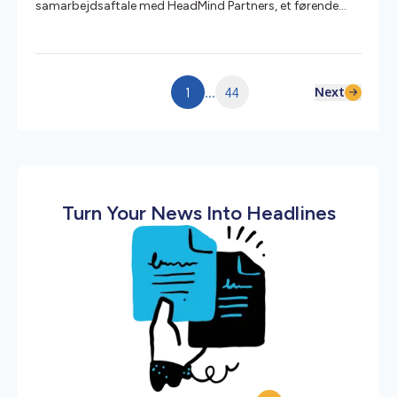
samarbejdsaftale med HeadMind Partners, et førende
europæisk konsulenthus med speciale i cybersikkerhed,
digital transformation og ai. Med sin unikke kombination
af 25 års erhvervserfaring og ekspertise inden for
teknologi og data hjælper HeadMind Partners sine klienter
– store virksomheder fra både den private og offentlige
Next
1
...
44
sektor – med at styrke deres digitale modstandskraft og
cybersikkerhed, forbedre deres op...
Turn Your News Into Headlines