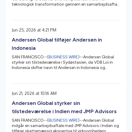
teknologisk transformation gennem en samarbejdsaftale
med House of Code, en global virksomhed med
hovedkvarter i USA, der specialiserer sig i datadrevne
platforme, automatisering og agentbaserede ai-
løsninger. House of Code blev stiftet i 2001 og udvikler
Jun 25, 2026 at 4:21 PM
softwareløsninger samt yder rådgivning til
energihandels- og finanssektoren med kunder, der
Andersen Global tilføjer Andersen in
spænder over hedgefonde, kapitalfonde og
forsyningsvirksomhed...
Indonesia
SAN FRANCISCO--(
BUSINESS WIRE
)--Andersen Global
styrker sin tilstedeværelse i Sydøstasien, da VDB Loi in
Indonesia skifter navn til Andersen in Indonesia og
dermed bliver det nyeste medlemsfirma, der tilslutter sig
organisationen. Andersen in Indonesia yder
skattemæssig og juridisk rådgivning til multinationale
selskaber og udenlandske investorer, der er aktive på det
Jun 21, 2026 at 10:16 AM
indonesiske marked. Firmaet kombinerer årtiers
markedserfaring med en praktisk tilgang, der fokuserer
Andersen Global styrker sin
på at levere præcis og ind...
tilstedeværelse i Indien med JMP Advisors
SAN FRANCISCO--(
BUSINESS WIRE
)--Andersen Global
indgår en samarbejdsaftale med JMP Advisors i Indien og
tilføjer skattemæssig ekspertise til virksomhedens