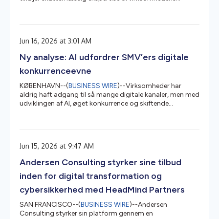
eksisterende juridiske kapaciteter i landet. JMP Advisors
tilbyder rådgivning inden for skat, lovgivning og
transaktioner til både nationale og multinationale
klienter, der opererer i komplekse forretningsmiljøer i
Jun 16, 2026 at 3:01 AM
konstant udvikling. Firmaet leverer ydelser, der spænder
over international og indisk skat, transfer pricing,
Ny analyse: AI udfordrer SMV’ers digitale
international struk...
konkurrenceevne
KØBENHAVN--(
BUSINESS WIRE
)--Virksomheder har
aldrig haft adgang til så mange digitale kanaler, men med
udviklingen af AI, øget konkurrence og skiftende
algoritmer er det digitale landskab blevet mere
komplekst end nogensinde før, og vilkårene ændrer sig
lige nu hurtigere, end mange kan nå at følge med. En ny
omfattende erhvervsundersøgelse fra hosting-
Jun 15, 2026 at 9:47 AM
virksomheden team.blue, som i Danmark har 220
medarbejdere og 250.000 kunder med kontorer i
Andersen Consulting styrker sine tilbud
Skanderborg og København, viser, at det er blevet svæ...
inden for digital transformation og
cybersikkerhed med HeadMind Partners
SAN FRANCISCO--(
BUSINESS WIRE
)--Andersen
Consulting styrker sin platform gennem en