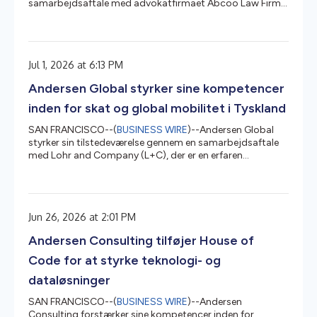
samarbejdsaftale med advokatfirmaet Abcoo Law Firm,
der tilfører bredere juridiske kompetencer til
organisationens eksisterende platform i landet. Abcoo
blev grundlagt i 2014 og rådgiver lokale og internationale
klienter inden for en bred vifte af juridiske tjenester med
Jul 1, 2026 at 6:13 PM
erfaring inden for selskabsret og M&A, fast ejendom og
byggeri, tvistbilæggelse, ansættelsesret, compliance,
Andersen Global styrker sine kompetencer
bank og finans, ko...
inden for skat og global mobilitet i Tyskland
SAN FRANCISCO--(
BUSINESS WIRE
)--Andersen Global
styrker sin tilstedeværelse gennem en samarbejdsaftale
med Lohr and Company (L+C), der er en erfaren
skatterådgivningsvirksomhed, der leverer praktiske og
fleksible løsninger inden for skattecompliance,
internationale skatteforhold, global mobilitet og transfer
pricing. L+C har hovedkontor i Tyskland og er også til
Jun 26, 2026 at 2:01 PM
stede i Østrig og rådgiver store multinationale selskaber,
familieejede virksomheder, familievirksomheder, fonde og
Andersen Consulting tilføjer House of
formuende privatpe...
Code for at styrke teknologi- og
dataløsninger
SAN FRANCISCO--(
BUSINESS WIRE
)--Andersen
Consulting forstærker sine kompetencer inden for