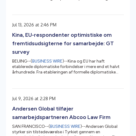
transformation, talentstrategi og operationel rådgivning.
ODS Consulting Group blev stiftet i 2008, har
hovedkvarter i Tyrkiet og yder rådgivning til
organisationer, der søger vækst, talent og
Jul 13, 2026 at 2:46 PM
investeringsmuligheder i Tyrkiet og på internationale
markeder. Firmaet støtter klienter gennem international
Kina, EU-respondenter optimistiske om
forretningsudvikling og eksportrådgivnin...
fremtidsudsigterne for samarbejde: GT
survey
BEIJING--(
BUSINESS WIRE
)--Kina og EU har haft
etablerede diplomatiske forbindelser i mere end et halvt
århundrede. Fra etableringen af formelle diplomatiske
forbindelser til udviklingen til et omfattende strategisk
partnerskab er Kina-EU-forbindelserne blevet et af de
mest indflydelsesrige bilaterale forhold i verden i dag. Ud
over Kina gennemførte Global Times Institute (GTI) fra
Jul 9, 2026 at 2:28 PM
den 16. oktober til den 4. november 2025 en
spørgeskemaundersøgelse i 20 EU-medlemsstater,
Andersen Global tilføjer
herunder Danmark, Sverig...
samarbejdspartneren Abcoo Law Firm
SAN FRANCISCO--(
BUSINESS WIRE
)--Andersen Global
styrker sin tilstedeværelse i Tyrkiet gennem en