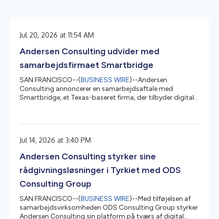
Jul 20, 2026 at 11:54 AM
Andersen Consulting udvider med
samarbejdsfirmaet Smartbridge
SAN FRANCISCO--(
BUSINESS WIRE
)--Andersen
Consulting annoncerer en samarbejdsaftale med
Smartbridge, et Texas-baseret firma, der tilbyder digitale
løsninger og AI-teknologi, og forbedrer dermed sine
kapaciteter inden for data og analyse samt digitale
transformationstjenester. Smartbridge blev grundlagt i
2003 og hjælper organisationer med at accelerere deres
Jul 14, 2026 at 3:40 PM
digitale transformation og modernisere driften gennem
digital innovation, AI, data og analyse samt
Andersen Consulting styrker sine
applikationsmoderniseringstjenester. Fir...
rådgivningsløsninger i Tyrkiet med ODS
Consulting Group
SAN FRANCISCO--(
BUSINESS WIRE
)--Med tilføjelsen af
samarbejdsvirksomheden ODS Consulting Group styrker
Andersen Consulting sin platform på tværs af digital