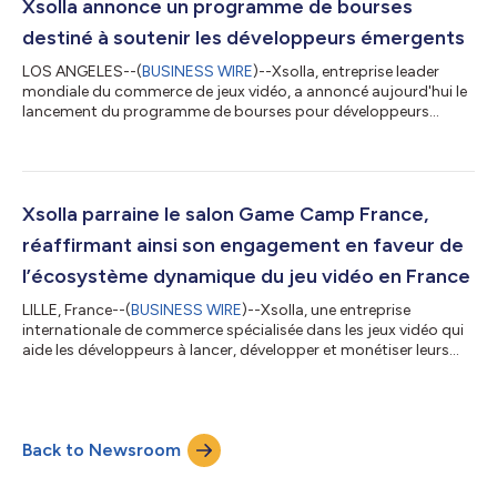
développeurs indépendants et de taille moyenne, des éditeurs,
Xsolla annonce un programme de bourses
des investisseurs et des profes...
destiné à soutenir les développeurs émergents
LOS ANGELES--(
BUSINESS WIRE
)--Xsolla, entreprise leader
mondiale du commerce de jeux vidéo, a annoncé aujourd'hui le
lancement du programme de bourses pour développeurs
Xsolla - Cologne 2026. Cette initiative vise à soutenir les
développeurs de jeux indépendants de taille moyenne
confrontés à des difficultés financières pour participer à la
gamescom 2026 à Cologne, en Allemagne. Plus grand
événement mondial du jeu vidéo, la gamescom réunit
Xsolla parraine le salon Game Camp France,
développeurs, éditeurs, investisseurs et leaders de du...
réaffirmant ainsi son engagement en faveur de
l’écosystème dynamique du jeu vidéo en France
LILLE, France--(
BUSINESS WIRE
)--Xsolla, une entreprise
internationale de commerce spécialisée dans les jeux vidéo qui
aide les développeurs à lancer, développer et monétiser leurs
jeux, a annoncé aujourd’hui son parrainage du salon Game
Camp France, qui se tiendra les 18 et 19 juin 2026. L’industrie
française du jeu vidéo est largement reconnue comme l’une des
plus dynamiques d’Europe, avec un chiffre d’affaires qui s’est
Back to Newsroom
élevé à environ 5,8 milliards d’euros en 2025. Loin d’être un
marché cent...