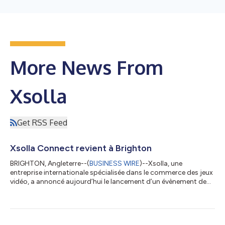
More News From
Xsolla
Get RSS Feed
Xsolla Connect revient à Brighton
BRIGHTON, Angleterre--(
BUSINESS WIRE
)--Xsolla, une
entreprise internationale spécialisée dans le commerce des jeux
vidéo, a annoncé aujourd’hui le lancement d’un évènement de
mise en réseau exclusif destiné à la communauté des
développeurs de jeux vidéo du Royaume-Uni, baptisé « Xsolla
Connect », qui se tiendra le 15 juillet 2026 dans le cadre du
salon Develop:Brighton 2026. Imaginé pour rassembler des