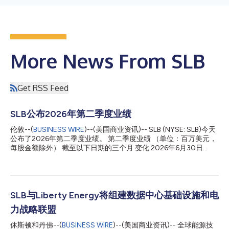
More News From SLB
Get RSS Feed
SLB公布2026年第二季度业绩
伦敦--(
BUSINESS WIRE
)--(美国商业资讯)-- SLB (NYSE: SLB)今天
公布了2026年第二季度业绩。 第二季度业绩 （单位：百万美元，
每股金额除外） 截至以下日期的三个月 变化 2026年6月30日
2026年3月31日 2025年6月30日 环比 同比 营收 $8,972 $8,721
$8,546 3% 5% 税前收入 - 基于GAAP $1,018 $956 $1,285 6%
-21% 税前收入利润率 - 基于GAAP 11.3% 11.0% 15.0% 38 bps
-369 bps 归属于SLB的净收入 - 基于GAAP $786 $752 $1,014
5% -22% 摊薄后每股收益 - 基于GAAP $0.52 $0.50 $0.74 4%
SLB与Liberty Energy将组建数据中心基础设施和电
-30% 调整后EBITDA* $1,899 $1,773 $2,051 7% -7% 调
力战略联盟
整后EBITDA利润率* 21.2% 20.3% 24.0% 83 bps -284 bps 税
前分...
休斯顿和丹佛--(
BUSINESS WIRE
)--(美国商业资讯)-- 全球能源技