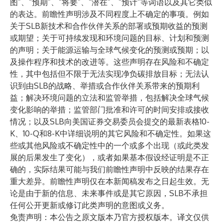
图”、“预期”、“将要”、“潜在”、“预计”等词语以及其它类似
的表达。前瞻性声明涉及不同程度上不确定的事项。例如
关于SLB新技术和合作伙伴关系的部署或预期收益的预测
或期望；关于可持续发现和环境问题的目标、计划和预测
的声明；关于能源运输与全球气候变化的预测或预期；以
及操作程序和技术的改进等。这些声明存在风险和不确定
性，其中包括但不限于无法实现净负碳排放目标；无法认
识到由SLB的战略、举措或合作伙伴关系带来的预期利
益；解决环境问题的立法和监管举措，包括解决全球气候
变化影响的举措；监管部门批准和许可的时间安排或接收
情况；以及SLB向美国证券交易委员会提交的最新表格10-
K、10-Q和8-K中详细说明的其它风险和不确定性。如果这
些或其他风险或不确定性中的一个或多个出现（或此类发
展的后果发生了变化），或者如果基本假设经证明是不正
确的，实际结果可能与我们前瞻性声明中反映的结果存在
重大差异。前瞻性声明仅在本新闻稿发布之日起生效。无
论是由于新的信息、未来事件或是其它原因，SLB不承担
任何公开更新或修订此类声明的意图或义务。
免责声明：本公告之原文版本乃官方授权版本。译文仅供