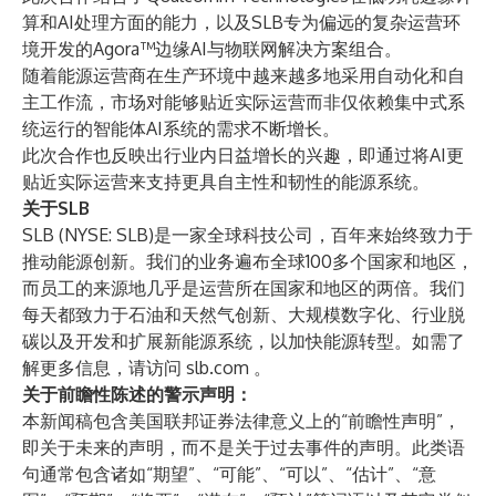
算和AI处理方面的能力，以及SLB专为偏远的复杂运营环
境开发的Agora™边缘AI与物联网解决方案组合。
随着能源运营商在生产环境中越来越多地采用自动化和自
主工作流，市场对能够贴近实际运营而非仅依赖集中式系
统运行的智能体AI系统的需求不断增长。
此次合作也反映出行业内日益增长的兴趣，即通过将AI更
贴近实际运营来支持更具自主性和韧性的能源系统。
关于SLB
SLB (NYSE: SLB)是一家全球科技公司，百年来始终致力于
推动能源创新。我们的业务遍布全球100多个国家和地区，
而员工的来源地几乎是运营所在国家和地区的两倍。我们
每天都致力于石油和天然气创新、大规模数字化、行业脱
碳以及开发和扩展新能源系统，以加快能源转型。如需了
解更多信息，请访问
slb.com
。
关于前瞻性陈述的警示声明：
本新闻稿包含美国联邦证券法律意义上的“前瞻性声明”，
即关于未来的声明，而不是关于过去事件的声明。此类语
句通常包含诸如“期望”、“可能”、“可以”、“估计”、“意