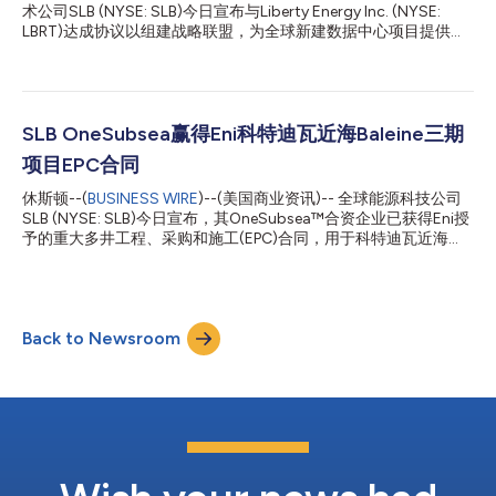
术公司SLB (NYSE: SLB)今日宣布与Liberty Energy Inc. (NYSE:
LBRT)达成协议以组建战略联盟，为全球新建数据中心项目提供模
块化基础设施和一体化发电解决方案。 此次合作将汇聚双方在模
块化基础设施、发电和运营方面的互补专长，以支持新数据中心容
量的快速部署，并帮助全球领先的AI公司应对日益复杂的能源需
求。 AI和高性能计算的增长正在推动对数据中心容量的空前需求。
随着开发商致力于增加新的计算能力，许多人正在寻求表后
SLB OneSubsea赢得Eni科特迪瓦近海Baleine三期
(behind-the-meter)电力解决方案，这种解决方案可以独立于传统
项目EPC合同
电网连接进行部署，同时随着电力需求的增长提高可靠性、效率和
灵活性。 SLB新能源与工业业务总裁Gavin Rennick表示：“AI基础
休斯顿--(
BUSINESS WIRE
)--(美国商业资讯)-- 全球能源科技公司
设施的瓶颈不再仅仅是计算能力，而在于能否按市场目前要求的时
SLB (NYSE: SLB)今日宣布，其OneSubsea™合资企业已获得Eni授
间表交付基础设施和电力。通过整合互补的基础设施和电力能力，
予的重大多井工程、采购和施工(EPC)合同，用于科特迪瓦近海
我们将帮助开发商加速新数据中心容量的部署。” 根据计划中的联
Baleine深水项目的三期开发。 根据该合同，SLB OneSubsea将为
盟约定，SLB将提供模块化基础设施解决方案、项目执行能力和全
13口井提供完整的海底生产系统(SPS)，进一步巩固其作为该地区
球市场覆盖，而Lib...
当前最具战略意义的海上开发项目之一的核心技术与执行合作伙伴
地位。 该EPC合同范围包括水下采油树、脐带缆、管汇、多相流量
Back to Newsroom
计和控制系统，以及安装、调试和全生命周期支持。这种一体化交
付模式旨在简化执行流程，并支持项目快速推进的开发进度。 SLB
OneSubsea首席执行官Mads Hjelmeland表示：“Baleine三期项目
兼具规模优势与执行确定性。凭借我们的海底生产系统技术，并依
托我们已建立的本地化布局，我们正在支持Eni高效推进这一复杂
的深水项目，同时为科特迪瓦海上资源的长期开发做出贡献。” 项
目的执行将得到SLB OneSubsea在当地的驻点和本地化能力的支
持，从而保障项目在整个生命周期内的高效交付。 核心要点...