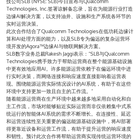
技公司SLB (NYSE: SLB)今日宣布与Qualcomm
Technologies, Inc.签署谅解备忘录，旨在为能源行业打造
边缘AI解决方案，以支持油井、设施和生产系统各环节的
实时运营决策。
此次合作结合了Qualcomm Technologies在低功耗边缘计
算和AI处理方面的能力，以及SLB专为偏远的复杂运营环
境开发的Agora™边缘AI与物联网解决方案。
SLB数字业务总裁Rakesh Jaggi表示：“SLB与Qualcomm
Technologies携手致力于帮助运营商在整个能源基础设施
中更有效地应用AI。许多能源运营依赖于在偏远环境中进
行实时决策，而网络连接和响应速度直接影响着运营表
现。围绕能源运营实际情况设计的AI系统，有助于在这些
环境中支持更加一致且自主的工作流。”
随着能源运营商在生产环境中越来越多地采用自动化和自
主工作流，市场对能够贴近实际运营而非仅依赖集中式系
统运行的智能体AI系统的需求不断增长。在连接性、延迟
和运营连续性至关重要的偏远能源基础设施中，将AI部署
得更靠近设备和运营工作流，有助于提升运营的响应速度
和韧性。预计此次合作将帮助运营商实现传统运营环境的