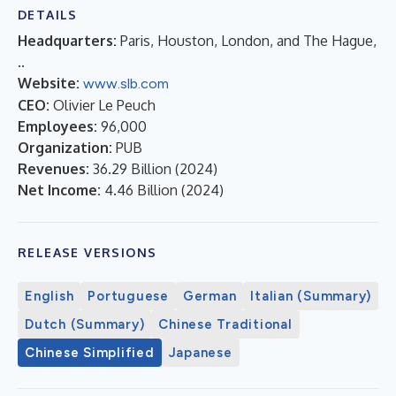
DETAILS
Headquarters:
Paris, Houston, London, and The Hague,
..
Website:
www.slb.com
CEO:
Olivier Le Peuch
Employees:
96,000
Organization:
PUB
Revenues:
36.29 Billion
(
2024
)
Net Income:
4.46 Billion
(
2024
)
RELEASE VERSIONS
English
Portuguese
German
Italian (Summary)
Dutch (Summary)
Chinese Traditional
Chinese Simplified
Japanese