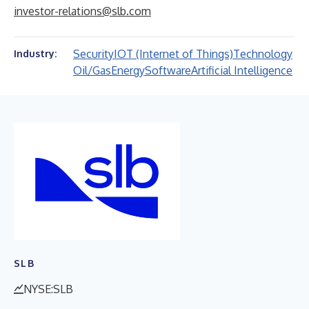
investor-relations@slb.com
Security
IOT (Internet of Things)
Technology
Industry:
Oil/Gas
Energy
Software
Artificial Intelligence
SLB
NYSE:SLB