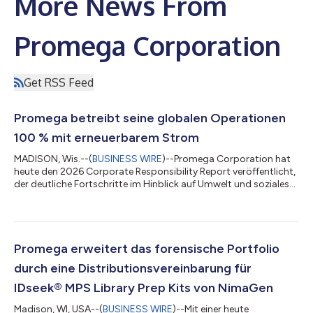
More News From
Promega Corporation
Get RSS Feed
Promega betreibt seine globalen Operationen
100 % mit erneuerbarem Strom
MADISON, Wis.--(
BUSINESS WIRE
)--Promega Corporation hat
heute den 2026 Corporate Responsibility Report veröffentlicht,
der deutliche Fortschritte im Hinblick auf Umwelt und soziales
Engagement belegt. Der Bericht markiert drei Meilensteine für
das Unternehmen: die Umstellung auf 100 % erneuerbaren
Strom in allen weltweiten Betrieben, die Erstellung einer
umfassenden Bestandsaufnahme der Emissionen entlang der
gesamten Wertschöpfungskette sowie die Validierung der
Promega erweitert das forensische Portfolio
kurzfristigen Emissionsminderun...
durch eine Distributionsvereinbarung für
IDseek® MPS Library Prep Kits von NimaGen
Madison, WI, USA--(
BUSINESS WIRE
)--Mit einer heute