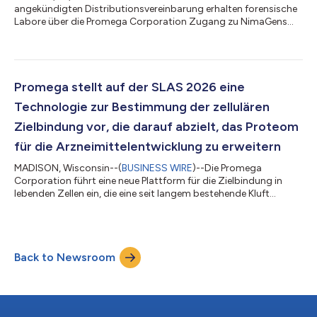
angekündigten Distributionsvereinbarung erhalten forensische
Labore über die Promega Corporation Zugang zu NimaGens
IDseek® Massively Parallel Sequencing (MPS)-Kit-Portfolio. Die
IDseek®-Produktlinie nutzt eine patentierte, von NimaGen
lizenzierte Reverse Complement PCR (RC-PCR) -Technologie, um
die erforderliche Sensitivität und Spezifität für anspruchsvolle
forensische Fallproben zu bieten. Diese Sequenzierungskits
Promega stellt auf der SLAS 2026 eine
erweitern das bestehende Pr...
Technologie zur Bestimmung der zellulären
Zielbindung vor, die darauf abzielt, das Proteom
für die Arzneimittelentwicklung zu erweitern
MADISON, Wisconsin--(
BUSINESS WIRE
)--Die Promega
Corporation führt eine neue Plattform für die Zielbindung in
lebenden Zellen ein, die eine seit langem bestehende Kluft
zwischen biochemischen und zellulären Assays für wenig
erforschte oder schwer zu untersuchende Proteine schließen
könnte. Das TarSeer™ BRETSA™ Target Engagement System
ist ein neuartiger, auf Biolumineszenz-Resonanzenergietransfer
Back to Newsroom
basierender Shift-Assay zum Nachweis von Liganden-Protein-
Wechselwirkungen in intakten Zellen unter...