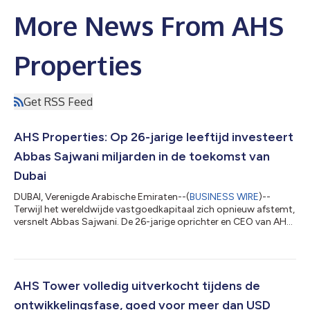
More News From AHS
Properties
Get RSS Feed
AHS Properties: Op 26-jarige leeftijd investeert
Abbas Sajwani miljarden in de toekomst van
Dubai
DUBAI, Verenigde Arabische Emiraten--(
BUSINESS WIRE
)--
Terwijl het wereldwijde vastgoedkapitaal zich opnieuw afstemt,
versnelt Abbas Sajwani. De 26-jarige oprichter en CEO van AHS
Properties - onlangs door [Forbes](https://www.forbes.com?
utm_source=chatgpt.com) erkend als de jongste Arabische
miljardair en de jongste miljardair wereldwijd in de
vastgoedsector, met een vermogen van 1,9 miljard dollar -
bouwt aan een van de snelst opschalende vastgoedplatformen
AHS Tower volledig uitverkocht tijdens de
in Dubai. Sinds de lancering in 2021...
ontwikkelingsfase, goed voor meer dan USD