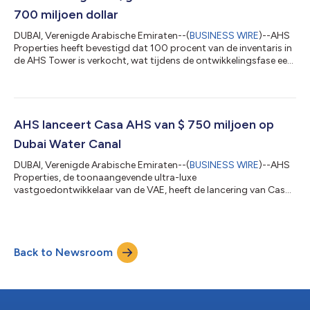
700 miljoen dollar
DUBAI, Verenigde Arabische Emiraten--(
BUSINESS WIRE
)--AHS
Properties heeft bevestigd dat 100 procent van de inventaris in
de AHS Tower is verkocht, wat tijdens de ontwikkelingsfase een
omzet van meer dan USD 700 miljoen dollar heeft opgeleverd.
Dit is een duidelijke indicatie van de sterke marktvraag naar hun
vlaggenschipproject. De toren, die 69 verdiepingen hoog boven
de Sheikh Zayed Road uittorent, ligt op slechts enkele minuten
van DIFC en het Museum of the Future. Ontworpen door het
AHS lanceert Casa AHS van $ 750 miljoen op
intern...
Dubai Water Canal
DUBAI, Verenigde Arabische Emiraten--(
BUSINESS WIRE
)--AHS
Properties, de toonaangevende ultra-luxe
vastgoedontwikkelaar van de VAE, heeft de lancering van Casa
AHS aangekondigd, een historische vastgoedontwikkeling aan
het water ter waarde van $ 750 miljoen (AED 2,75 miljard). Het
project ligt langs het prestigieuze Dubai Water Canal en
herdefinieert elitair stedelijk leven met een samengestelde
Back to Newsroom
collectie uitzonderlijke woningen. Casa AHS is ontworpen als
een zeldzame mix van architectonische p...