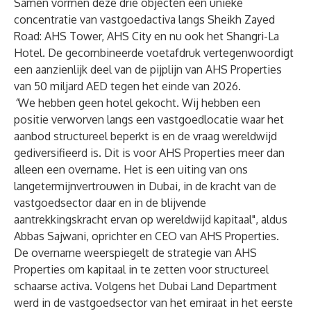
Samen vormen deze drie objecten een unieke
concentratie van vastgoedactiva langs Sheikh Zayed
Road: AHS Tower, AHS City en nu ook het Shangri-La
Hotel. De gecombineerde voetafdruk vertegenwoordigt
een aanzienlijk deel van de pijplijn van AHS Properties
van 50 miljard AED tegen het einde van 2026.
“
We hebben geen hotel gekocht. Wij hebben een
positie verworven langs een vastgoedlocatie waar het
aanbod structureel beperkt is en de vraag wereldwijd
gediversifieerd is. Dit is voor AHS Properties meer dan
alleen een overname. Het is een uiting van ons
langetermijnvertrouwen in Dubai, in de kracht van de
vastgoedsector daar en in de blijvende
aantrekkingskracht ervan op wereldwijd kapitaal", aldus
Abbas Sajwani, oprichter en CEO van AHS Properties.
De overname weerspiegelt de strategie van AHS
Properties om kapitaal in te zetten voor structureel
schaarse activa. Volgens het Dubai Land Department
werd in de vastgoedsector van het emiraat in het eerste