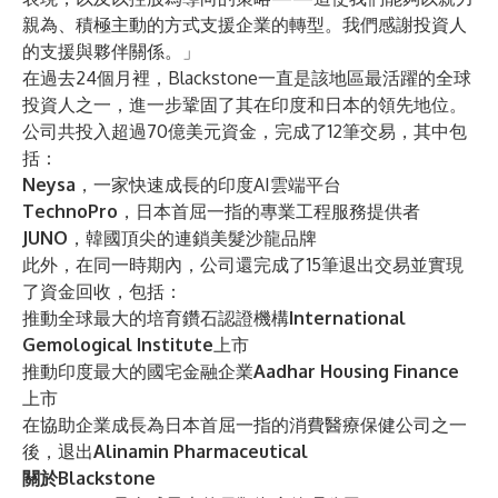
親為、積極主動的方式支援企業的轉型。我們感謝投資人
的支援與夥伴關係。」
在過去24個月裡，Blackstone一直是該地區最活躍的全球
投資人之一，進一步鞏固了其在印度和日本的領先地位。
公司共投入超過70億美元資金，完成了12筆交易，其中包
括：
Neysa
，一家快速成長的印度AI雲端平台
TechnoPro
，日本首屈一指的專業工程服務提供者
JUNO
，韓國頂尖的連鎖美髮沙龍品牌
此外，在同一時期內，公司還完成了15筆退出交易並實現
了資金回收，包括：
推動全球最大的培育鑽石認證機構
International
Gemological Institute
上市
推動印度最大的國宅金融企業
Aadhar Housing Finance
上市
在協助企業成長為日本首屈一指的消費醫療保健公司之一
後，退出
Alinamin Pharmaceutical
關於Blackstone