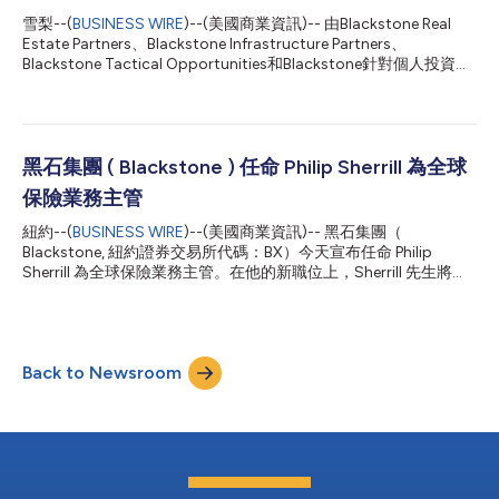
Blackstone之前在2021創下的紀錄。 BXCI國際主任及全球流動性
雪梨--(
BUSINESS WIRE
)--(美國商業資訊)-- 由Blackstone Real
信貸策略主任Dan Leiter表示：「我們熱烈歡迎Laura加入本公司，
Estate Partners、Blackstone Infrastructure Partners、
進一步強化本公司的全球CLO特許經營並在全歐洲擴大業務。由於
Blackstone Tactical Opportunities和Blackstone針對個人投資人
客戶越來越認同BXCI的規模優勢以及透析整個變幻莫測的信用環境
的私募股權策略管理的基金以及加拿大退休金計畫投資委員會（簡
的能力，...
稱「CPP Investments」）已達成最終協議，將從Macquarie Asset
Management和加拿大公共部門退休金投資委員會手中收購亞太地
區首屈一指的資料中心平台AirTrunk，此次交易的隱含企業價值超
過240億澳元1。這是Blackstone在亞太地區的最大一筆投資。該
黑石集團 ( Blackstone ) 任命 Philip Sherrill 為全球
交易須經澳洲外國投資審查委員會核准。 AirTrunk是亞太地區最大
保險業務主管
的資料中心平台，在澳洲、日本、馬來西亞、香港和新加坡擁有相
當大的影響力。它承諾為客戶提供超過800MW的容量，並擁有土
紐約--(
BUSINESS WIRE
)--(美國商業資訊)-- 黑石集團（
地可支援該地區未來實現超過1GW的成長。 Blackstone總裁兼營
Blackstone, 紐約證券交易所代碼：BX）今天宣布任命 Philip
運長Jon Gray表示：「這是Blackstone的最佳狀態——利用我們
Sherrill 為全球保險業務主管。在他的新職位上，Sherrill 先生將專
的全球平台來投資於...
注於在全球範圍內發展公司的保險平台，並與黑石信貸和保險全球
主管 Gilles Dellaert 密切合作。 自 2020 年以來，黑石的保險平台
規模擴大了兩倍，最近管理的資產超過 2000 億美元。該平台利用
公司的規模和廣度為黑石的保險客戶提供服務，以推動更強勁的長
Back to Newsroom
期業績，並最終滿足更多保單持有人的需求。 黑石信貸和保險全
球主管 Gilles Dellaert 表示：「我們非常歡迎 Phil 加入黑石擔任全
球保險業務主管。我們的信貸和保險業務正在經歷巨大的增長勢
頭，我們看到了擺在我們面前的重大機遇。Phil 的經驗和專業知識
將有助於將我們平台的增長提升到一個新的水平。」 Philip Sherrill
表示：「黑石擁有無與倫比的平台和卓越的客戶服務記錄，使其在
為保險公司創造價值方面處於獨特的地位。我很榮幸能成為這個團