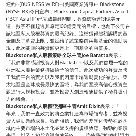
紐約--(
BUSINESS WIRE
)--
(美國商業資訊)-- Blackstone
(NYSE: BX)今日宣布，Blackstone Capital Partners Asia III
(“BCP Asia III”)已完成最終關賬，募資總額達131億美元。
這一數字不僅超過其原定100億美元的目標，也創下公司在
該地區私人股權募資的最高紀錄。這檔獲得超額認購的基
金觸及了募資上限，並延續了該策略前兩期基金的強勁表
現，此次關賬的募資額更是上一期基金的兩倍多。
Blackstone私人股權策略全球主管Joe Baratta
表示：
「我們非常感謝投資人對Blackstone以及我們首屈一指的
亞洲私人股權業務持續給予的信任。此次成功的募資反映
了我們平台的實力以及我們因應市場週期變化的能力。亞
太地區是全球成長最快的區域，為我們圍繞高信心投資主
題進行大規模投資、並為投資人創造報酬提供了極具吸引
力的機會。」
Blackstone私人股權亞洲區主管Amit Dixit
表示：「二十
年來，我們一直致力於將企業打造為市場領導者，並為投
資人驅動業績成長。我們相信，我們的差異化優勢在於區
域內主要市場的本土化團隊支撐的規模效應、強勁的業績
表現，以及以控股為導向的策略——這使我們能夠以親力