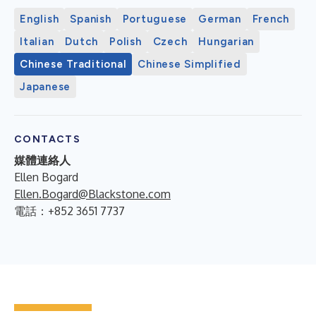
English
Spanish
Portuguese
German
French
Italian
Dutch
Polish
Czech
Hungarian
Chinese Traditional
Chinese Simplified
Japanese
CONTACTS
媒體連絡人
Ellen Bogard
Ellen.Bogard@Blackstone.com
電話：+852 3651 7737