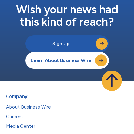
隊的一員，並期待加入黑石。」 Sherr...
Wish your news had
this kind of reach?
Sign Up
Learn About Business Wire
Company
About Business Wire
Careers
Media Center