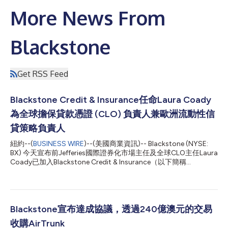
More News From
Blackstone
Get RSS Feed
Blackstone Credit & Insurance任命Laura Coady
為全球擔保貸款憑證 (CLO) 負責人兼歐洲流動性信
貸策略負責人
紐約--(
BUSINESS WIRE
)--(美國商業資訊)-- Blackstone (NYSE:
BX) 今天宣布前Jefferies國際證券化市場主任及全球CLO主任Laura
Coady已加入Blackstone Credit & Insurance（以下簡稱
「BXCI」）擔任全球擔保貸款憑證（以下簡稱「CLO」）負責人兼
歐洲流動性信貸策略 (LCS) 負責人。 Coady將以倫敦辦公室為據
點，監督BXCI的全球CLO活動，包括CLO的組成和投資，並主導在
歐洲的流動性信貸業務。BXCI的流動性信貸業務跨公司債、槓桿貸
款、CLO和多元資產信貸管理價值1200億美元的資產。
Blackstone宣布達成協議，透過240億澳元的交易
Blackstone是全球最大的CLO及貸款管理者，也是最積極的貸款交
收購AirTrunk
易商。該公司在2024年創下全球年度CLO發行量的新高，打破