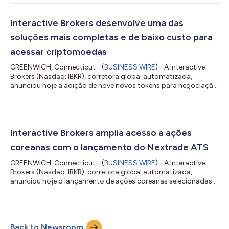
para ChatGPT, Claude e Grok, a conexão agora também está
disponível para uma gama crescente de ferramentas
compatíveis com o Model Context Protocol (MCP), incluindo
Interactive Brokers desenvolve uma das
Claude Code, Cursor, Perplexity e Windsurf. O MC...
soluções mais completas e de baixo custo para
acessar criptomoedas
GREENWICH, Connecticut--(
BUSINESS WIRE
)--A Interactive
Brokers (Nasdaq: IBKR), corretora global automatizada,
anunciou hoje a adição de nove novos tokens para negociação
através da zerohash e três novos tokens através da Paxos. A
empresa também introduziu a capacidade de transferir fundos
para carteiras externas através da stablecoin. Os clientes agora
podem retirar USD da sua conta da IBKR por meio de
conversão automática para USDC, PYUSD (PayPal USD) ou
Interactive Brokers amplia acesso a ações
RLUSD (Ripple USD), ampliando a flexibi...
coreanas com o lançamento do Nextrade ATS
GREENWICH, Connecticut--(
BUSINESS WIRE
)--A Interactive
Brokers (Nasdaq: IBKR), corretora global automatizada,
anunciou hoje o lançamento de ações coreanas selecionadas
por meio da Nextrade, o primeiro Sistema Alternativo de
Negociação (ATS) da Coreia do Sul. A adição da Nextrade
complementa o lançamento anterior da Korea Exchange (KRX)
pela Interactive Brokers, por meio da qual se tornou a primeira
Back to Newsroom
grande corretora com sede nos EUA a fornecer aos