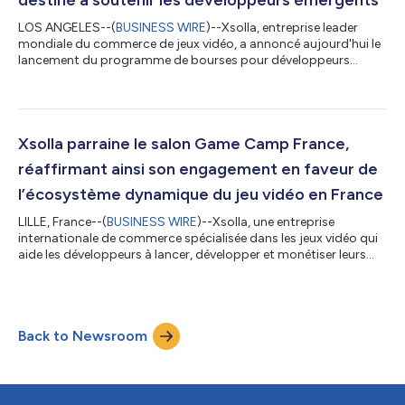
LOS ANGELES--(
BUSINESS WIRE
)--Xsolla, entreprise leader
mondiale du commerce de jeux vidéo, a annoncé aujourd'hui le
lancement du programme de bourses pour développeurs
Xsolla - Cologne 2026. Cette initiative vise à soutenir les
développeurs de jeux indépendants de taille moyenne
confrontés à des difficultés financières pour participer à la
gamescom 2026 à Cologne, en Allemagne. Plus grand
événement mondial du jeu vidéo, la gamescom réunit
Xsolla parraine le salon Game Camp France,
développeurs, éditeurs, investisseurs et leaders de du...
réaffirmant ainsi son engagement en faveur de
l’écosystème dynamique du jeu vidéo en France
LILLE, France--(
BUSINESS WIRE
)--Xsolla, une entreprise
internationale de commerce spécialisée dans les jeux vidéo qui
aide les développeurs à lancer, développer et monétiser leurs
jeux, a annoncé aujourd’hui son parrainage du salon Game
Camp France, qui se tiendra les 18 et 19 juin 2026. L’industrie
française du jeu vidéo est largement reconnue comme l’une des
plus dynamiques d’Europe, avec un chiffre d’affaires qui s’est
Back to Newsroom
élevé à environ 5,8 milliards d’euros en 2025. Loin d’être un
marché cent...