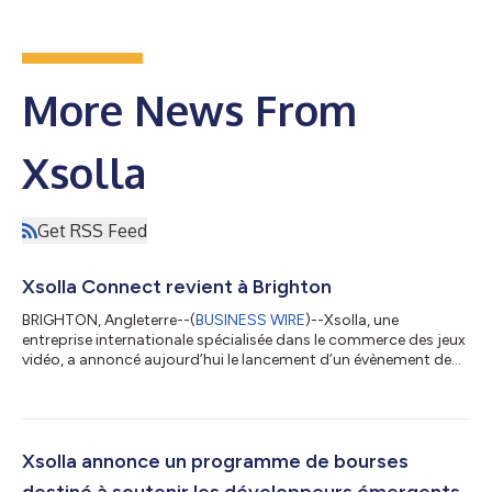
More News From
Xsolla
Get RSS Feed
Xsolla Connect revient à Brighton
BRIGHTON, Angleterre--(
BUSINESS WIRE
)--Xsolla, une
entreprise internationale spécialisée dans le commerce des jeux
vidéo, a annoncé aujourd’hui le lancement d’un évènement de
mise en réseau exclusif destiné à la communauté des
développeurs de jeux vidéo du Royaume-Uni, baptisé « Xsolla
Connect », qui se tiendra le 15 juillet 2026 dans le cadre du
salon Develop:Brighton 2026. Imaginé pour rassembler des
développeurs indépendants et de taille moyenne, des éditeurs,
Xsolla annonce un programme de bourses
des investisseurs et des profes...
destiné à soutenir les développeurs émergents