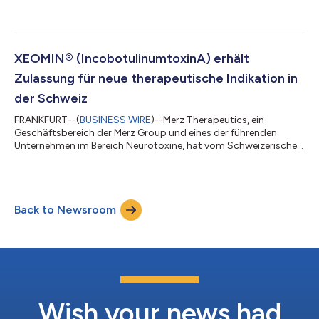
von Acorda Therapeutics, Inc bekannt. AMPYRA®
(Dalfampridin) ist von der US-amerikanischen
Zulassungsbehörde FDA in den USA zugelassen und wird in der
Europäischen Union und anderen Ländern weltweit als FAMPYRA
vermarktet. Der Kauf erfolgte im Rahmen eines gerichtlich
XEOMIN® (IncobotulinumtoxinA) erhält
strukturierten Kaufprozesses gemäß dem U.S. Bankruptcy
Zulassung für neue therapeutische Indikation in
Code. Di...
der Schweiz
FRANKFURT--(
BUSINESS WIRE
)--Merz Therapeutics, ein
Geschäftsbereich der Merz Group und eines der führenden
Unternehmen im Bereich Neurotoxine, hat vom Schweizerischen
Heilmittelinstitut Swissmedic die Zulassung für XEOMIN® zur
Behandlung von fokaler Spastik der unteren Extremitäten
erhalten. Diese ergänzt nun die bestehende Zulassung zur
Behandlung von Spastik der oberen Gliedmaßen und erlaubt es
Back to Newsroom
Merz Therapeutics fortan, Menschen in der Schweiz, die mit
Spastik leben, eine individuelle und umf...
Wish your news had