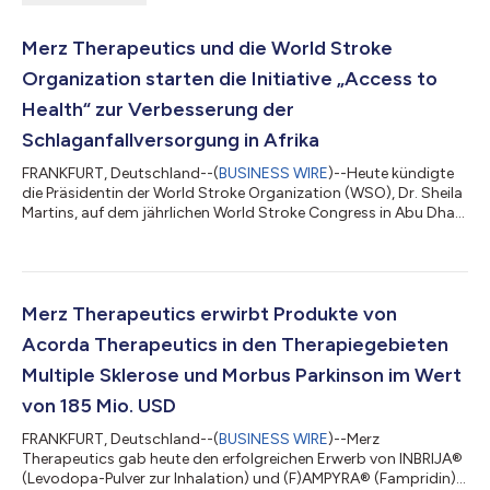
Merz Therapeutics und die World Stroke
Organization starten die Initiative „Access to
Health“ zur Verbesserung der
Schlaganfallversorgung in Afrika
FRANKFURT, Deutschland--(
BUSINESS WIRE
)--Heute kündigte
die Präsidentin der World Stroke Organization (WSO), Dr. Sheila
Martins, auf dem jährlichen World Stroke Congress in Abu Dhabi
offiziell eine Partnerschaft mit Merz Therapeutics an, um die
Initiative „Access to Health“ zu starten. Dieses Projekt, das sich
auf die Beseitigung von Ungleichheiten in der
Gesundheitsversorgung in Ländern mit niedrigem und
mittlerem Einkommen (LMICs) konzentriert, wird mit zwei
Merz Therapeutics erwirbt Produkte von
Pilotprojekten in Nigeria und Tans...
Acorda Therapeutics in den Therapiegebieten
Multiple Sklerose und Morbus Parkinson im Wert
von 185 Mio. USD
FRANKFURT, Deutschland--(
BUSINESS WIRE
)--Merz
Therapeutics gab heute den erfolgreichen Erwerb von INBRIJA®
(Levodopa-Pulver zur Inhalation) und (F)AMPYRA® (Fampridin)