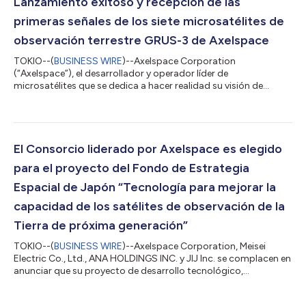
Lanzamiento exitoso y recepción de las
primeras señales de los siete microsatélites de
observación terrestre GRUS-3 de Axelspace
TOKIO--(
BUSINESS WIRE
)--Axelspace Corporation
(“Axelspace”), el desarrollador y operador líder de
microsatélites que se dedica a hacer realidad su visión de
“Space within Your Reach” (El espacio a tu alcance), anunció
que los siete microsatélites de observación de la Tierra de
próxima generación GRUS-3 se lanzaron con éxito y que se
recibieron perfectamente las primeras señales de radio. Los
microsatélites GRUS-3 fueron integrados por Exolaunch y
El Consorcio liderado por Axelspace es elegido
lanzados a bordo de un cohete Falcon 9 de SpaceX...
para el proyecto del Fondo de Estrategia
Espacial de Japón “Tecnología para mejorar la
capacidad de los satélites de observación de la
Tierra de próxima generación”
TOKIO--(
BUSINESS WIRE
)--Axelspace Corporation, Meisei
Electric Co., Ltd., ANA HOLDINGS INC. y JIJ Inc. se complacen en
anunciar que su proyecto de desarrollo tecnológico,
presentado de forma conjunta, ha sido elegido para el Fondo
de Estrategia Espacial de la Agencia de Exploración