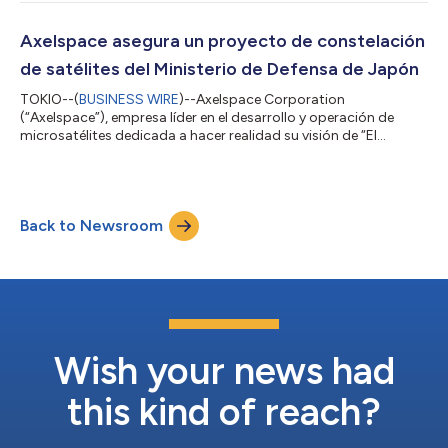
Aeroespacial de Japón (JAXA, por sus siglas en inglés) bajo el
tema “Tecnología para mejorar la capacidad de los satélites de
observación de la Tierra de próxima generación”. Resumen del
Axelspace asegura un proyecto de constelación
proyecto (previsto) Tema de d...
de satélites del Ministerio de Defensa de Japón
TOKIO--(
BUSINESS WIRE
)--Axelspace Corporation
(“Axelspace”), empresa líder en el desarrollo y operación de
microsatélites dedicada a hacer realidad su visión de “El
espacio a su alcance“ (Space within Your Reach), anunció que,
para llevar a cabo el proyecto de constelación satelital del
Ministerio de Defensa, firmó un contrato con Tri-Sat
Constellation Co., Ltd. y Mitsui Bussan Aerospace Co., Ltd. para
Back to Newsroom
la adquisición de datos de imágenes ópticas. Tri-Sat
Constellation Co., Ltd. es una sociedad...
Wish your news had
this kind of reach?