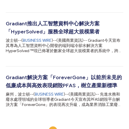
了歐洲生產驅動日益數位化和電氣化之世界所需技術的能力。 該
新設施投資約50億歐元，是德國最大的工業專案之一，也是歐洲
首屈一指的半導體產業群集Silicon Saxony的一次重大擴建。該專
案使客戶在德累斯頓的產能實現倍增，可望創造約1000個高技能
就業職位。 該專案獲得了約10億歐元的公共資金支援，資金來自
Gradiant推出人工智慧資料中心解決方案
包括《歐洲晶片法案》和「歐盟共同重大利益計畫」(IPCEI)在內的
「HyperSolved」服務全球超大規模業者
多項計畫。這筆投資將強化歐洲的半導體供應鏈，並提高仰賴先進
晶片的產業的韌性。 該設施專為300公釐晶圓生產而建，將製造
波士頓--(
BUSINESS WIRE
)--(美國商業資訊)-- Gradiant今天宣布
功率半導體以及類比和混合訊號技術產品。這些元件對於AI資料中
其專為人工智慧資料中心開發的端到端冷卻水解決方案
心、電動汽車、再生能源系統、電網和工業應用至關重要。
HyperSolved ™現已佈署於數家全球超大規模業者的系統中，跨主
Gradiant為該設施提供至關重要的超純水和水回收系統。這些解決
要全球市場支援關鍵任務基礎設施的運作。 人工智慧基礎設施正
方案專為滿足先進半導體製造的嚴格純度、可靠性和製程一致性要
以前所未見的速度迅速擴張，全球資料中心的容量預計將在2025
求而設計。 水被廣泛應用於晶圓製造和清洗操作中，即使是微量
年到2035年間增加六倍。這些下世代設施需要的電力與冷卻水大
的污染...
幅高於傳統計算設備，消耗不成比例的用水。一座100兆瓦超大規
模園區每日的用水需求相當於一座8萬人的城市。 資料中心在許多
Gradiant解決方案「ForeverGone」以前所未見的
地區的成長不僅逐漸受限於電力與土地供給狀況，取得用水、通過
低廉成本與高效表現銷毀PFAS，樹立產業新標準
許可的複雜度、排放限值也造成一大問題。雖然計算與能源系統臻
於成熟，供水基礎設施依舊零散，業者被迫管理多家供應商與分散
麻州，波士頓--(
BUSINESS WIRE
)--(美國商業資訊)-- 先進水務和
不連貫的系統，不僅提升風險，也拖累佈署的腳步。 HyperSolved
廢水處理領域的全球領導者Gradiant今天宣布其PFAS銷毀平台解
揚棄這種傳統模式，由負責任的單一合作夥伴全程整合從水源到排
決方案「ForeverGone」的表現再次升級，成為業界消除工業廢水
放的完整冷卻水生命週期。它專為超大規模環境而打造，減少複雜
中「永久化學物質」的永續解決方案中最具成本效益的一項選擇。
度、提高可靠度並加快佈署的速度。 「在資料中心基礎設施涉及
從源頭銷毀PFAS ForeverGone是全球第一款在現場銷毀PFAS分子
的各個環節中，用水是整合度最差、最分散的環節之一。」
的一體化完全整合平台。這套系統以先進電氧化作用搭配微泡沫分
Gradiant執行長P...
餾技術，可移除水中99–99.9%的污染化學物質，包括過去的技術