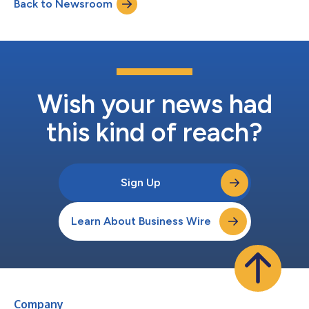
Back to Newsroom
沒有觸及的短鏈PFAS。ForeverGone與顆粒活性碳 (GAC)、離子交
換樹脂（IX或IER）或其他「攔截而後處置」手法不同，它完全消
除PFAS，無需昂貴的處置流程而且避免了環境污染風險。 破紀錄
的低廉成本 ForeverGone每立方公尺的處理成本僅有0.10–0.20美
元，遠低於目前常用的GAC或IX處理法（總成本為每立方公尺
0.50–2.00美元），可負擔性創業界新標準。這套系統的主要運作
開銷是能源用量，但也僅約0.5 kWh/m³，可將成本最小化，同時
由於在現場直接處理，可省下運輸和處置增加的成本。 「F...
Wish your news had
this kind of reach?
Sign Up
Learn About Business Wire
Company