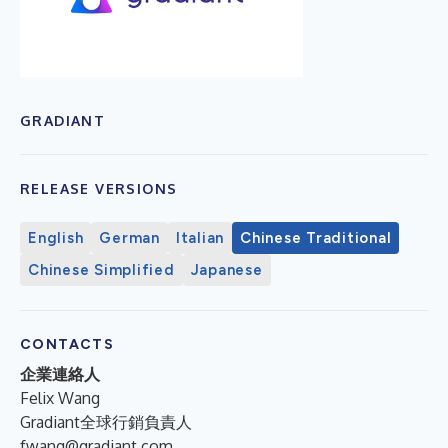
GRADIANT
RELEASE VERSIONS
English
German
Italian
Chinese Traditional
Chinese Simplified
Japanese
CONTACTS
企業連絡人
Felix Wang
Gradiant全球行銷負責人
fwang@gradiant.com