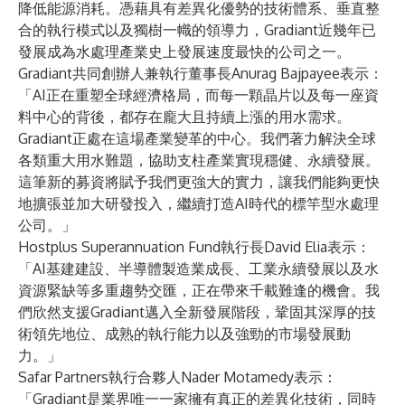
降低能源消耗。憑藉具有差異化優勢的技術體系、垂直整
合的執行模式以及獨樹一幟的領導力，Gradiant近幾年已
發展成為水處理產業史上發展速度最快的公司之一。
Gradiant共同創辦人兼執行董事長Anurag Bajpayee表示：
「AI正在重塑全球經濟格局，而每一顆晶片以及每一座資
料中心的背後，都存在龐大且持續上漲的用水需求。
Gradiant正處在這場產業變革的中心。我們著力解決全球
各類重大用水難題，協助支柱產業實現穩健、永續發展。
這筆新的募資將賦予我們更強大的實力，讓我們能夠更快
地擴張並加大研發投入，繼續打造AI時代的標竿型水處理
公司。」
Hostplus Superannuation Fund執行長David Elia表示：
「AI基建建設、半導體製造業成長、工業永續發展以及水
資源緊缺等多重趨勢交匯，正在帶來千載難逢的機會。我
們欣然支援Gradiant邁入全新發展階段，鞏固其深厚的技
術領先地位、成熟的執行能力以及強勁的市場發展動
力。」
Safar Partners執行合夥人Nader Motamedy表示：
「Gradiant是業界唯一一家擁有真正的差異化技術，同時