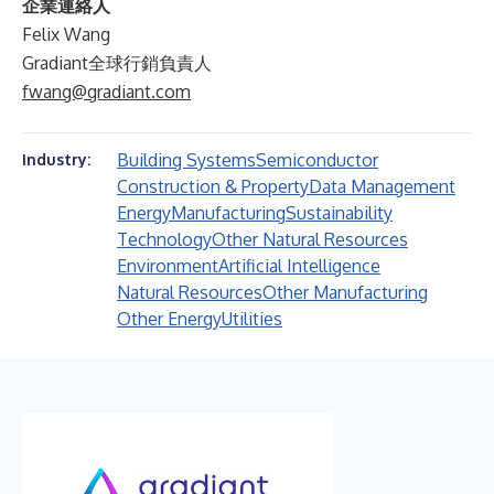
企業連絡人
Felix Wang
Gradiant全球行銷負責人
fwang@gradiant.com
Building Systems
Semiconductor
Industry:
Construction & Property
Data Management
Energy
Manufacturing
Sustainability
Technology
Other Natural Resources
Environment
Artificial Intelligence
Natural Resources
Other Manufacturing
Other Energy
Utilities