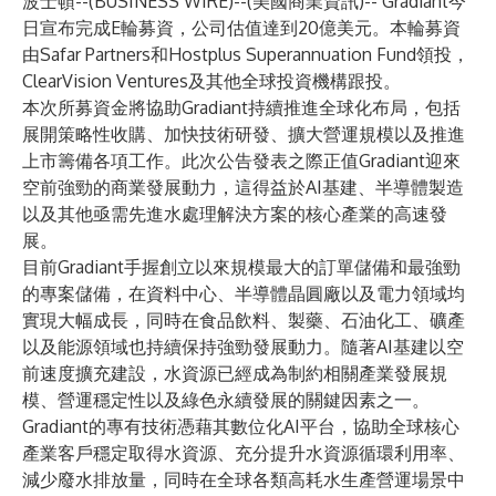
波士頓--(
BUSINESS WIRE
)--
(美國商業資訊)--
Gradiant
今
日宣布完成E輪募資，公司估值達到20億美元。本輪募資
由Safar Partners和Hostplus Superannuation Fund領投，
ClearVision Ventures及其他全球投資機構跟投。
本次所募資金將協助Gradiant持續推進全球化布局，包括
展開策略性收購、加快技術研發、擴大營運規模以及推進
上市籌備各項工作。此次公告發表之際正值Gradiant迎來
空前強勁的商業發展動力，這得益於AI基建、半導體製造
以及其他亟需先進水處理解決方案的核心產業的高速發
展。
目前Gradiant手握創立以來規模最大的訂單儲備和最強勁
的專案儲備，在資料中心、半導體晶圓廠以及電力領域均
實現大幅成長，同時在食品飲料、製藥、石油化工、礦產
以及能源領域也持續保持強勁發展動力。隨著AI基建以空
前速度擴充建設，水資源已經成為制約相關產業發展規
模、營運穩定性以及綠色永續發展的關鍵因素之一。
Gradiant的專有技術憑藉其數位化AI平台，協助全球核心
產業客戶穩定取得水資源、充分提升水資源循環利用率、
減少廢水排放量，同時在全球各類高耗水生產營運場景中