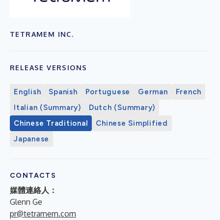
TETRAMEM INC.
RELEASE VERSIONS
English
Spanish
Portuguese
German
French
Italian (Summary)
Dutch (Summary)
Chinese Traditional
Chinese Simplified
Japanese
CONTACTS
媒體連絡人：
Glenn Ge
pr@tetramem.com