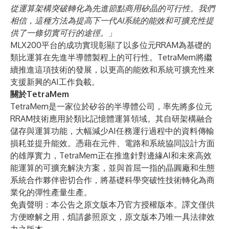
從運算架構突破轉化為先進節點商用矽晶的可行性。我們
相信，這種方法為提高下一代AI系統的能效和可擴充性提
供了一條切實可行的途徑。
」
MLX200平台的成功實現彰顯了以多位元RRAM為基礎的
類比運算在先進半導體製程上的可行性。TetraMem將繼
續推進這項技術的發展，以更高的能效和系統可擴充性來
支援新興的AI工作負載。
關於TetraMem
TetraMem是一家位於矽谷的半導體公司，率先將多位元
RRAM技術應用於類比記憶體運算領域。其自研架構融合
儲存與運算功能，大幅減少AI任務運行過程中的資料傳輸
損耗並提升能效。憑藉在元件、電路和系統協同設計方面
的雄厚實力，TetraMem正在推進針對邊緣AI和未來高效
能運算的可擴充解決方案，並與首屈一指的晶圓廠和生態
系統合作夥伴密切合作，將基礎科學突破性技術轉化為商
業化的彈性產量生產。
免責聲明：本公告之原文版本乃官方授權版本。譯文僅供
方便瞭解之用，煩請參照原文，原文版本乃唯一具法律效