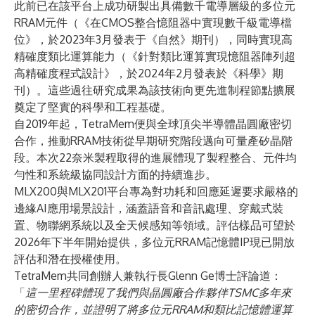
此前已在該平台上成功研製出具備數千電導層級的多位元
RRAM元件（《在CMOS整合憶阻器中實現數千級電導檔
位》，於2023年3月發表于《自然》期刊），同時實現高
精確度類比運算能力（《針對類比運算實現憶阻器陣列超
高精確度程式設計》，於2024年2月發表於《科學》期
刊）。這些過往研究成果為該技術向更先進制程節點擴展
奠定了堅實的科學和工程基礎。
自2019年起，TetraMem便與全球頂尖半導體晶圓廠密切
合作，推動RRAM技術從早期研究階段邁向可量產矽晶階
段。本次22奈米製程取得的進展體現了製程整合、元件均
勻性和系統級協同設計方面的持續進步。
MLX200與MLX201平台專為對功耗和回應延遲要求嚴格的
邊緣AI應用場景設計，涵蓋語音和音訊處理、穿戴式裝
置、物聯網系統以及全天候感知等領域。評估樣品可望於
2026年下半年開始提供，多位元RRAM記憶體IP現已開放
評估和潛在授權使用。
TetraMem共同創辦人兼執行長Glenn Ge博士評論道：
「
這一里程碑體現了我們與晶圓廠合作夥伴TSMC多年來
的密切合作，並證明了將多位元RRAM和類比記憶體運算