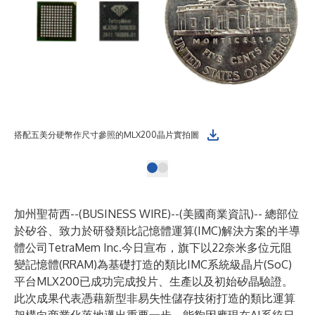
搭配五美分硬幣作尺寸參照的MLX200晶片實拍圖
加州聖荷西--(
BUSINESS WIRE
)--
(美國商業資訊)-- 總部位
於矽谷、致力於研發類比記憶體運算(IMC)解決方案的半導
體公司TetraMem Inc.今日宣布，旗下以22奈米多位元阻
變記憶體(RRAM)為基礎打造的類比IMC系統級晶片(SoC)
平台MLX200已成功完成投片、生產以及初始矽晶驗證。
此次成果代表憑藉新型非易失性儲存技術打造的類比運算