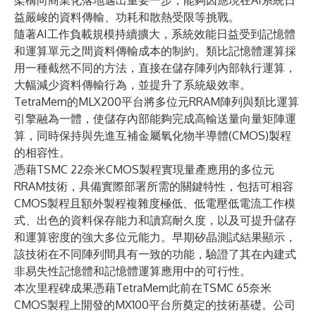
架構向商業化落地邁出重要一步，能夠因應現在AI系統日
益嚴峻的資料傳輸、功耗和散熱受限等挑戰。
隨著AI工作負載規模持續擴大，系統效能日益受到記憶體
和運算單元之間資料傳輸成本的制約。類比記憶體運算採
用一種截然不同的方法，直接在儲存陣列內部執行運算，
大幅減少資料傳輸行為，並提升了系統級效率。
TetraMem的MLX200平台將多位元RRAM陣列與類比運算
引擎融為一體，使儲存內部能夠完成高輸送量向量矩陣運
算，同時保持與先進互補金屬氧化物半導體(CMOS)製程
的相容性。
憑藉TSMC 22奈米CMOS製程實現量產應用的多位元
RRAM技術，具備實際部署所需的關鍵特性，包括可相容
CMOS製程且額外製程複雜度極低、低電壓低電流工作模
式、出色的資料保存能力和讀寫耐久度，以及可提升儲存
和運算密度的強大多位元能力。早期矽晶測試結果顯示，
該技術在不同陣列間具有一致的功能，驗證了其在內建式
非易失性記憶體和記憶體運算應用中的可行性。
本次里程碑成果憑藉TetraMem此前在TSMC 65奈米
CMOS製程上開發的MX100平台所奠定的技術基礎。公司