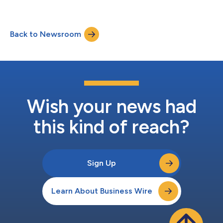
道分離卷積記憶體內運算SoC》(A Memristor-based In-Memory
Computing SoC with Efficient Depthwise Convolution)在《先進
智慧系統》(Advanced Intelligent Systems)期刊上發表。該研究
Back to Newsroom
還被選為期刊封面文章，彰顯其技術創新性以及對下一代AI運算的
潛在影響。 此次合作將SK hynix在先進儲存技術領域的專長與
TetraMem的類比記憶體內運算平台相結合，旨在探索新型運算架
構，以因應人工智慧面臨的最緊迫挑戰之一：降低快速成長的AI工
作負載所帶來的能耗和散熱限制。 隨著基礎模型的參數規模從數
十億持續擴充至數兆，處理器與記憶體之間的資料搬移已成為系統
功耗、延遲及散熱問題的主要誘因。類比記憶體內運算(A-IM...
Wish your news had
this kind of reach?
Sign Up
Learn About Business Wire