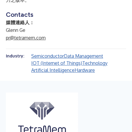
力之版本。
Contacts
媒體連絡人：
Glenn Ge
pr@tetramem.com
Semiconductor
Data Management
Industry:
IOT (Internet of Things)
Technology
Artificial Intelligence
Hardware