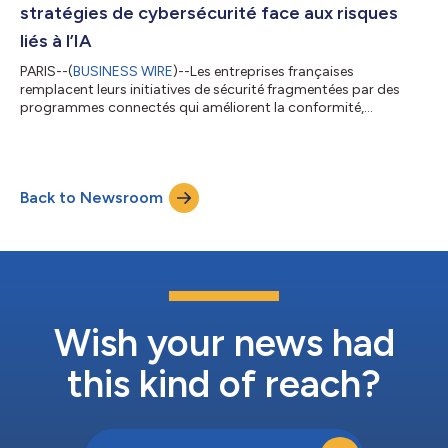
stratégies de cybersécurité face aux risques
liés à l’IA
PARIS--(
BUSINESS WIRE
)--Les entreprises françaises
remplacent leurs initiatives de sécurité fragmentées par des
programmes connectés qui améliorent la conformité,
simplifient les opérations et offrent un retour sur
investissement plus clair, alors que l’IA modifie à la fois les
menaces et les défenses, selon un nouveau rapport de
recherche publié aujourd’hui par Information Services Group
Back to Newsroom
(ISG) (Nasdaq : III), une société mondiale de recherche et de
conseil en technologie centrée sur l’IA. Le r...
Wish your news had
this kind of reach?