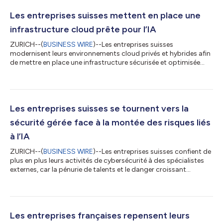
Les entreprises suisses mettent en place une
infrastructure cloud prête pour l’IA
ZURICH--(
BUSINESS WIRE
)--Les entreprises suisses
modernisent leurs environnements cloud privés et hybrides afin
de mettre en place une infrastructure sécurisée et optimisée
pour l’IA qui renforce leur résilience, selon un nouveau rapport
de recherche publié aujourd’hui par Information Services Group
(ISG) (Nasdaq : III), une société mondiale de recherche et de
conseil en technologie centrée sur l’IA. Le rapport 2026 ISG
Provider Lens® Private/Hybrid Cloud — Data Center Services
Les entreprises suisses se tournent vers la
consacré à la Su...
sécurité gérée face à la montée des risques liés
à l’IA
ZURICH--(
BUSINESS WIRE
)--Les entreprises suisses confient de
plus en plus leurs activités de cybersécurité à des spécialistes
externes, car la pénurie de talents et le danger croissant
d’attaques basées sur l’IA rendent plus difficile le maintien d’une
protection continue en interne, selon un nouveau rapport de
recherche publié aujourd’hui par Information Services Group
(ISG) (Nasdaq : III), une société mondiale de recherche et de
conseil en technologie centrée sur l’IA. Le rapport 2026 ISG Pro...
Les entreprises françaises repensent leurs