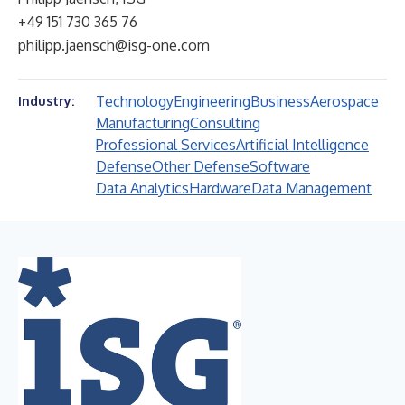
+49 151 730 365 76
philipp.jaensch@isg-one.com
Technology
Engineering
Business
Aerospace
Industry:
Manufacturing
Consulting
Professional Services
Artificial Intelligence
Defense
Other Defense
Software
Data Analytics
Hardware
Data Management