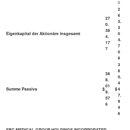
0
2
6
27
3.
0.
3
38
Eigenkapital der Aktionäre insgesamt
0
4.
4.
17
7
7
0
6
3
8
38
0.
8.
4
01
Summe Passiva
$
$
4
9.
7.
57
9
6
4
6
SBC MEDICAL GROUP HOLDINGS INCORPORATED