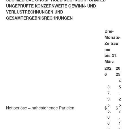
UNGEPRÜFTE KONZERNWEITE GEWINN- UND
VERLUSTRECHNUNGEN UND
GESAMTERGEBNISRECHNUNGEN
Drei-
Monats-
Zeiträu
me
bis 31.
März
202
20
6
25
4
3
5
7.
.
9
2
5
5
Nettoerlöse – nahestehende Parteien
$
$
5.
7
0
.
6
1