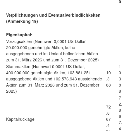
0
Verpflichtungen und Eventualverbindlichkeiten
(Anmerkung 19)
Eigenkapital:
Vorzugsaktien (Nennwert 0,0001 US-Dollar,
20.000.000 genehmigte Aktien; keine
—
—
ausgegebenen und im Umlauf befindlichen Aktien
zum 31. März 2026 und zum 31. Dezember 2025)
Stammaktien (Nennwert 0,0001 US-Dollar,
1
400.000.000 genehmigte Aktien, 103.881.251
10
0.
ausgegebene Aktien und 102.576.943 ausstehende
.3
3
Aktien zum 31. März 2026 und zum 31. Dezember
88
8
2025)
8
7
2.
72
8
.8
6
Kapitalrücklage
67
7.
.4
4