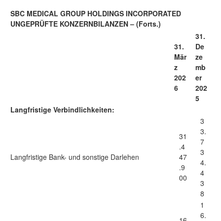
SBC MEDICAL GROUP HOLDINGS INCORPORATED
UNGEPRÜFTE KONZERNBILANZEN – (Forts.)
31.
31.
De
Mär
ze
z
mb
202
er
6
202
5
Langfristige Verbindlichkeiten:
3
3.
31
7
.4
3
Langfristige Bank- und sonstige Darlehen
47
4.
.9
4
00
3
8
1
6.
16