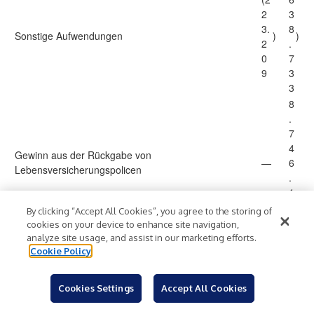
2
3
3.
8
Sonstige Aufwendungen
)
)
2
.
0
7
9
3
3
8
.
7
4
Gewinn aus der Rückgabe von
—
6
Lebensversicherungspolicen
.
1
3
By clicking “Accept All Cookies”, you agree to the storing of
8
cookies on your device to enhance site navigation,
7
analyze site usage, and assist in our marketing efforts.
Cookie Policy
1.
.
1
2
3
4
Cookies Settings
Accept All Cookies
Summe sonstiger Erträge
6.
9
5
.