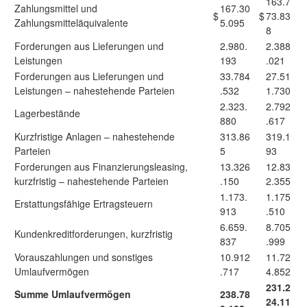
163.7
Zahlungsmittel und
167.30
$
$
73.83
Zahlungsmitteläquivalente
5.095
8
Forderungen aus Lieferungen und
2.980.
2.388
Leistungen
193
.021
Forderungen aus Lieferungen und
33.784
27.51
Leistungen – nahestehende Parteien
.532
1.730
2.323.
2.792
Lagerbestände
880
.617
Kurzfristige Anlagen – nahestehende
313.86
319.1
Parteien
5
93
Forderungen aus Finanzierungsleasing,
13.326
12.83
kurzfristig – nahestehende Parteien
.150
2.355
1.173.
1.175
Erstattungsfähige Ertragsteuern
913
.510
6.659.
8.705
Kundenkreditforderungen, kurzfristig
837
.999
Vorauszahlungen und sonstiges
10.912
11.72
Umlaufvermögen
.717
4.852
231.2
Summe Umlaufvermögen
238.78
24.11