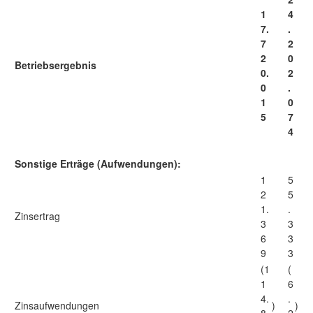
1
4
7.
.
7
2
2
0
Betriebsergebnis
0.
2
0
.
1
0
5
7
4
Sonstige Erträge (Aufwendungen):
1
5
2
5
1.
.
Zinsertrag
3
3
6
3
9
3
(1
(
1
6
4.
.
Zinsaufwendungen
)
)