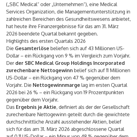
(„SBC Medical“ oder „Unternehmen“), eine Medical
Services Organization, die Managementunterstützung in
zahlreichen Bereichen des Gesundheitswesens anbietet,
hat heute ihre Finanzergebnisse für das am 31. März
2026 beendete Quartal bekannt gegeben.
Highlights des ersten Quartals 2026
Die
Gesamterlöse
beliefen sich auf 43 Millionen US-
Dollar – ein Rückgang von 9 % im Vergleich zum Vorjahr.
Der
der SBC Medical Group Holdings Incorporated
zurechenbare Nettogewinn
belief sich auf 11 Millionen
US-Dollar – ein Rückgang von 47 % gegenüber dem
Vorjahr. Die
Nettogewinnmarge
lag im ersten Quartal
2026 bei 26 % – ein Rückgang von 19 Prozentpunkten
gegenüber dem Vorjahr.
Das
Ergebnis je Aktie
, definiert als der der Gesellschaft
zurechenbare Nettogewinn geteilt durch die gewichtete
durchschnittliche Anzahl ausstehender Aktien, belief
sich für das am 31. März 2026 abgeschlossene Quartal
auf 0,11 US-Dollar – ein Minus von 48 % gegenüber dem