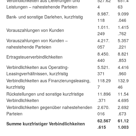
Verbindlichkeiten aus Lieferungen und
527.62
651.4
Leistungen – nahestehende Parteien
4
63
8.987.
9.099
Bank- und sonstige Darlehen, kurzfristig
118
.046
1.011.
1.415
Vorauszahlungen von Kunden
249
.762
Vorauszahlungen von Kunden –
4.217.
5.357
nahestehende Parteien
057
.221
8.450.
8.821
Ertragsteuerverbindlichkeiten
440
.853
Verbindlichkeiten aus Operating-
5.521.
4.416
Leasingverhältnissen, kurzfristig
371
.960
Verbindlichkeiten aus Finanzierungsleasing,
118.29
132.9
kurzfristig
7
46
Rückstellungen und sonstige kurzfristige
11.896
11.54
Verbindlichkeiten
.371
4.695
Verbindlichkeiten gegenüber nahestehenden
2.670.
2.692
Parteien
016
.673
62.567
61.12
Summe kurzfristiger Verbindlichkeiten
.615
1.003