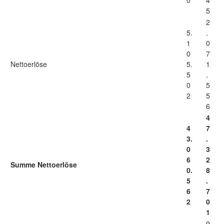
0
4
5
2
5.
.
1
0
0
7
Nettoerlöse
5.
1
5
.
0
5
2
5
6
4
4
7
3.
.
0
3
6
2
Summe Nettoerlöse
0.
8
5
.
6
7
2
0
1
9