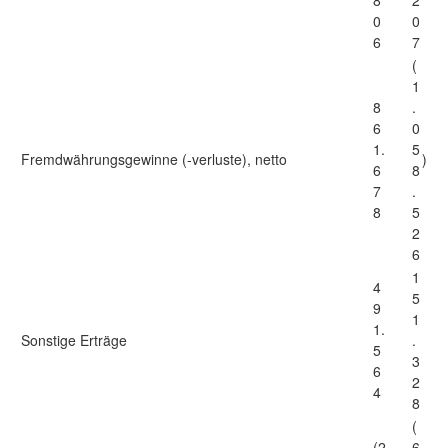
8
2
0
0
6
7
(
1
8
.
6
0
1.
5
Fremdwährungsgewinne (-verluste), netto
)
6
8
7
.
8
5
2
6
1
4
5
9
1
1.
Sonstige Erträge
.
5
3
6
2
4
8
(
(2
6