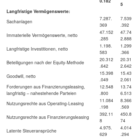
0.182
5
Langfristige Vermögenswerte:
7.287.
7.539
Sachanlagen
369
.392
47.152
47.74
Immaterielle Vermögenswerte, netto
.285
2.888
1.198.
1.299
Langfristige Investitionen, netto
583
.366
20.312
20.31
Beteiligungen nach der Equity-Methode
.642
2.642
15.398
15.43
Goodwill, netto
.049
2.061
Forderungen aus Finanzierungsleasing,
12.548
13.74
langfristig – nahestehende Parteien
.800
6.513
11.084
8.366
Nutzungsrechte aus Operating-Leasing
.198
.569
392.11
450.8
Nutzungsrechte aus Finanzierungsleasing
8
74
4.975.
4.014
Latente Steueransprüche
629
.294