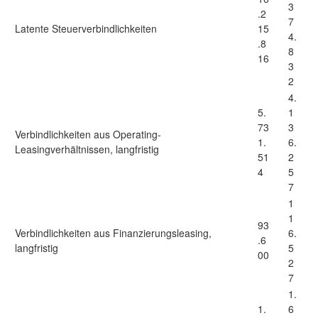
3
.2
7
Latente Steuerverbindlichkeiten
15
4.
.8
8
16
3
2
4.
5.
1
73
3
Verbindlichkeiten aus Operating-
1.
6.
Leasingverhältnissen, langfristig
51
2
4
5
7
1
1
93
Verbindlichkeiten aus Finanzierungsleasing,
6.
.6
langfristig
5
00
2
7
1.
1.
6