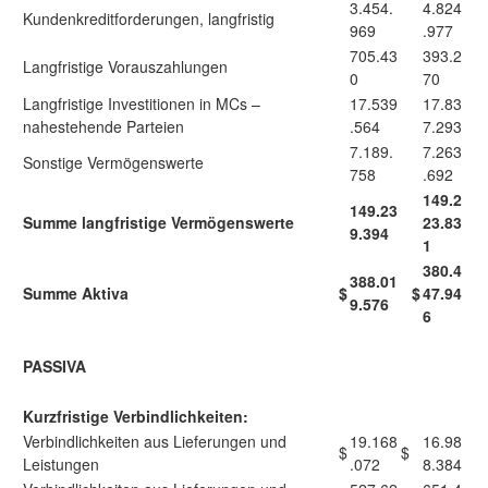
3.454.
4.824
Kundenkreditforderungen, langfristig
969
.977
705.43
393.2
Langfristige Vorauszahlungen
0
70
Langfristige Investitionen in MCs –
17.539
17.83
nahestehende Parteien
.564
7.293
7.189.
7.263
Sonstige Vermögenswerte
758
.692
149.2
149.23
Summe langfristige Vermögenswerte
23.83
9.394
1
380.4
388.01
Summe Aktiva
$
$
47.94
9.576
6
PASSIVA
Kurzfristige Verbindlichkeiten:
Verbindlichkeiten aus Lieferungen und
19.168
16.98
$
$
Leistungen
.072
8.384