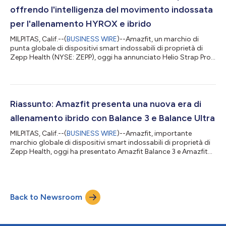
direttamente dal prop...
offrendo l'intelligenza del movimento indossata
per l'allenamento HYROX e ibrido
MILPITAS, Calif.--(
BUSINESS WIRE
)--Amazfit, un marchio di
punta globale di dispositivi smart indossabili di proprietà di
Zepp Health (NYSE: ZEPP), oggi ha annunciato Helio Strap Pro,
un sistema di allenamento indossabile progettato per aiutare
gli atleti HYROX e ibridi a comprendere meglio come funziona il
loro corpo sotto pressione. Basandosi sul modello Helio Strap
senza schermo, Helio Strap Pro aggiunge un sensore di
movimento dedicato, indossato in vita, che rileva i movimenti
Riassunto: Amazfit presenta una nuova era di
del tronco e...
allenamento ibrido con Balance 3 e Balance Ultra
MILPITAS, Calif.--(
BUSINESS WIRE
)--Amazfit, importante
marchio globale di dispositivi smart indossabili di proprietà di
Zepp Health, oggi ha presentato Amazfit Balance 3 e Amazfit
Balance Ultra , l'ultima aggiunta alla serie Balance e agli orologi
hero per il nuovo Hybrid Training System di Amazfit, che
connette il tracciamento delle prestazioni con la guida
dell'allenamento intelligente attraverso la Zepp App. I prodotti
Back to Newsroom
sono stati presentati in occasione di un evento di lancio a New
York dura...