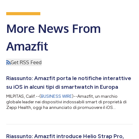
More News From
Amazfit
Get RSS Feed
Riassunto: Amazfit porta le notifiche interattive
su iOS in alcuni tipi di smartwatch in Europa
MILPITAS, Calif.--(
BUSINESS WIRE
)--Amazfit, un marchio
globale leader nei dispositivi indossabili smart di proprietà di
Zepp Health, oggi ha annunciato di promuovere il iOS
Notification Forwarding, una nuova funzionalità Beta che
permette agli utenti di iPhone idonei nell'Unione europea di avere
un'esperienza più completa di notifiche su alcuni smartwatch
Amazfit. La funzionalità va oltre le semplici notifiche,
consentendo agli utenti di interagire con notifiche supportate
Riassunto: Amazfit introduce Helio Strap Pro,