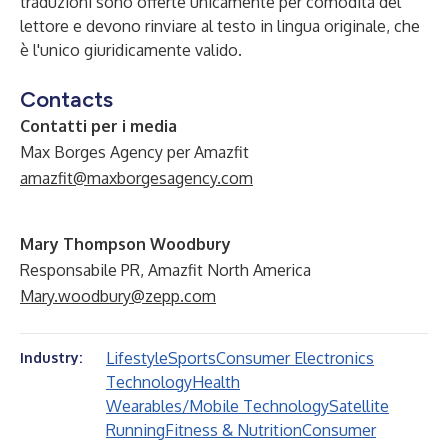
traduzioni sono offerte unicamente per comodità del
lettore e devono rinviare al testo in lingua originale, che
è l'unico giuridicamente valido.
Contacts
Contatti per i media
Max Borges Agency per Amazfit
amazfit@maxborgesagency.com
Mary Thompson Woodbury
Responsabile PR, Amazfit North America
Mary.woodbury@zepp.com
Lifestyle
Sports
Consumer Electronics
Industry:
Technology
Health
Wearables/Mobile Technology
Satellite
Running
Fitness & Nutrition
Consumer