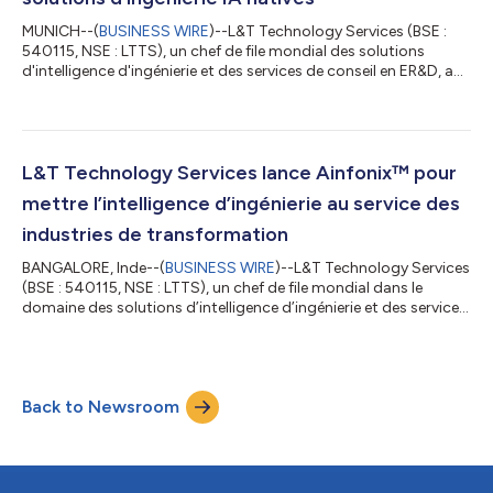
MUNICH--(
BUSINESS WIRE
)--L&T Technology Services (BSE :
540115, NSE : LTTS), un chef de file mondial des solutions
d'intelligence d'ingénierie et des services de conseil en ER&D, a
conclu avec succès le « Engineering Intelligence (EI) OpenHack
2026 », un défi d'innovation mondial inédit mené
simultanément sur neuf sites répartis entre l'Inde, les États-Unis
et l'Europe. Le hackathon a rassemblé près de 4 000 ingénieurs
(plus de 770 équipes) provenant de Bengaluru, Mysuru,
L&T Technology Services lance Ainfonix™ pour
Chennai, Hyder...
mettre l’intelligence d’ingénierie au service des
industries de transformation
BANGALORE, Inde--(
BUSINESS WIRE
)--L&T Technology Services
(BSE : 540115, NSE : LTTS), un chef de file mondial dans le
domaine des solutions d’intelligence d’ingénierie et des services
de conseil en ER&D, a annoncé aujourd’hui le lancement
d’Ainfonix™ 4.0, une plateforme de nouvelle génération d’
intelligence d’ingénierie (Engineering Intelligence) destinée aux
industries de transformation. Dévoilée lors d’EI Live, l’événement
Back to Newsroom
phare de LTTS qui rassemble des analystes, des leaders du sec...