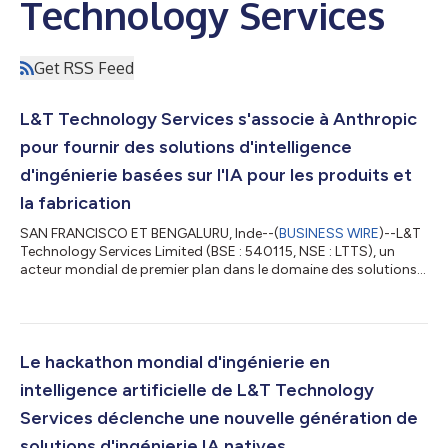
Technology Services
Get RSS Feed
L&T Technology Services s'associe à Anthropic
pour fournir des solutions d'intelligence
d'ingénierie basées sur l'IA pour les produits et
la fabrication
SAN FRANCISCO ET BENGALURU, Inde--(
BUSINESS WIRE
)--L&T
Technology Services Limited (BSE : 540115, NSE : LTTS), un
acteur mondial de premier plan dans le domaine des solutions
d’intelligence d’ingénierie et des services de conseil en ER&D, a
annoncé aujourd’hui un partenariat avec Anthropic visant à
accélérer l’intelligence d’ingénierie en intégrant les modèles
Claude dans les processus d’ingénierie et les plateformes
basées sur l’IA de LTTS. Cette collaboration aidera les
Le hackathon mondial d'ingénierie en
entreprises cl...
intelligence artificielle de L&T Technology
Services déclenche une nouvelle génération de
solutions d'ingénierie IA natives