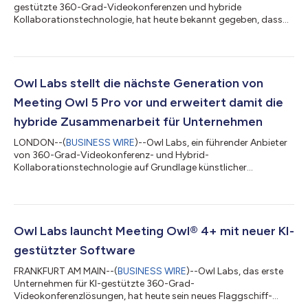
gestützte 360-Grad-Videokonferenzen und hybride
Kollaborationstechnologie, hat heute bekannt gegeben, dass
sein neuestes Gerät, das Meeting Owl 5 Pro, die Microsoft
Teams-Zertifizierung erhalten hat. Das Design des Meeting Owl
5 Pro ist von Grund auf flexibel ausgelegt, sodass es praktisch
jede Raumkonfiguration unterstützen kann, einschließlich
zertifizierter Peripheriegeräte und kompletter Raumsysteme mit
Owl Labs stellt die nächste Generation von
einer zugelassenen Partnerlösu...
Meeting Owl 5 Pro vor und erweitert damit die
hybride Zusammenarbeit für Unternehmen
LONDON--(
BUSINESS WIRE
)--Owl Labs, ein führender Anbieter
von 360-Grad-Videokonferenz- und Hybrid-
Kollaborationstechnologie auf Grundlage künstlicher
Intelligenz, hat heute mit dem Meeting Owl 5 Pro sein neuestes
360-Grad-Kamera-, Lautsprecher- und Mikrofon-Gerät
vorgestellt. Das Meeting Owl 5 Pro ermöglicht für hybride
Meetings ein völlig neues Erlebnis am Tisch und bietet eine
speziell für Unternehmens-Organisationen entwickelte Lösung,
Owl Labs launcht Meeting Owl® 4+ mit neuer KI-
die ein nahtloses Bring-Your-Own-Device-Erlebnis (BYOD)...
gestützter Software
FRANKFURT AM MAIN--(
BUSINESS WIRE
)--Owl Labs, das erste
Unternehmen für KI-gestützte 360-Grad-
Videokonferenzlösungen, hat heute sein neues Flaggschiff-