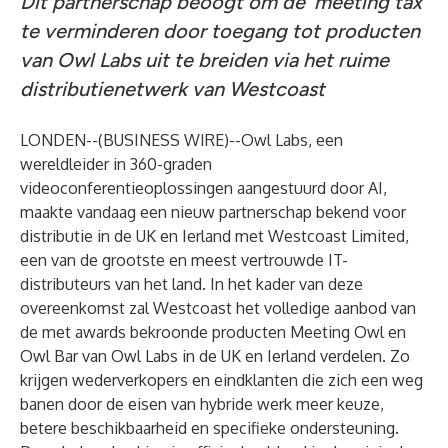
Dit partnerschap beoogt om de ‘meeting tax’
te verminderen door toegang tot producten
van Owl Labs uit te breiden via het ruime
distributienetwerk van Westcoast
LONDEN--(
BUSINESS WIRE
)--
Owl Labs
, een
wereldleider in 360-graden
videoconferentieoplossingen aangestuurd door AI,
maakte vandaag een nieuw partnerschap bekend voor
distributie in de UK en Ierland met
Westcoast Limited
,
een van de grootste en meest vertrouwde IT-
distributeurs van het land. In het kader van deze
overeenkomst zal Westcoast het volledige aanbod van
de met awards bekroonde producten
Meeting Owl
en
Owl Bar
van Owl Labs in de UK en Ierland verdelen. Zo
krijgen wederverkopers en eindklanten die zich een weg
banen door de eisen van hybride werk meer keuze,
betere beschikbaarheid en specifieke ondersteuning.