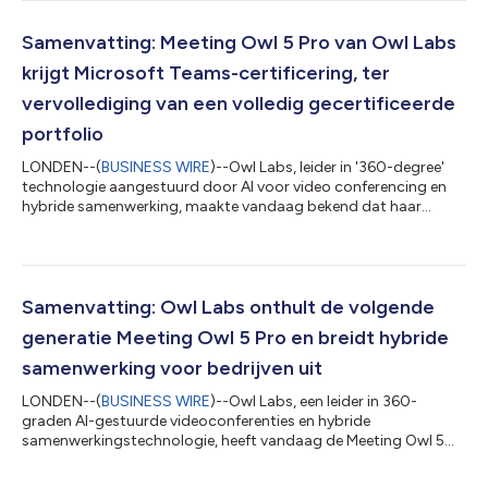
komen aan de behoeften van IT-beheerders. Nu organisaties
hybride werken willen ondersteunen door in meer ruimtes
uitgebreidere videomogelijkheden te bieden, biedt Owl 360
Samenvatting: Meeting Owl 5 Pro van Owl Labs
Services drie abonnementsniveaus met toegewij...
krijgt Microsoft Teams-certificering, ter
vervollediging van een volledig gecertificeerde
portfolio
LONDEN--(
BUSINESS WIRE
)--Owl Labs, leider in '360-degree'
technologie aangestuurd door AI voor video conferencing en
hybride samenwerking, maakte vandaag bekend dat haar
nieuwste apparaat, de Meeting Owl 5 Pro, de Microsoft Teams-
certificering heeft behaald. Flexibiliteit is fundamenteel voor het
ontwerp van de Meeting Owl 5 Pro. Hierdoor kan het met een
goedgekeurde partneroplossing virtueel elke room set-up
ondersteunen, inclusief gecertificeerde randapparatuur en full
Samenvatting: Owl Labs onthult de volgende
room-systemen. Deze bek...
generatie Meeting Owl 5 Pro en breidt hybride
samenwerking voor bedrijven uit
LONDEN--(
BUSINESS WIRE
)--Owl Labs, een leider in 360-
graden AI-gestuurde videoconferenties en hybride
samenwerkingstechnologie, heeft vandaag de Meeting Owl 5
Pro aangekondigd, het nieuwste 360-graden camera-,
luidspreker- en microfoonapparaat. De Meeting Owl 5 Pro