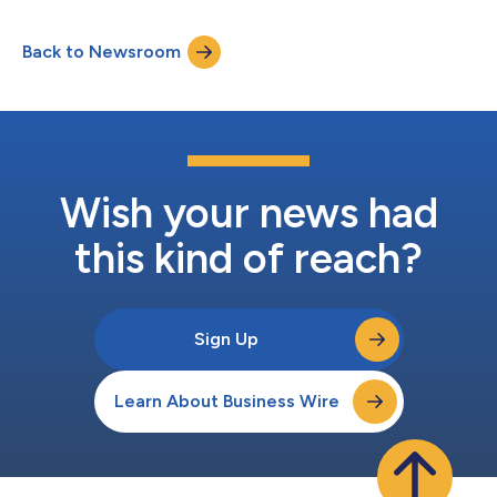
herdefinieert de vergaderervaring aan de vergadertafel met een
oplossing die speciaal is ontworpen voor grote organisaties en
Back to Newsroom
een naadloze Bring Your Own Device (BYOD)-ervaring met één
kabel biedt. Flexibiliteit is essentieel voor he...
Wish your news had
this kind of reach?
Sign Up
Learn About Business Wire