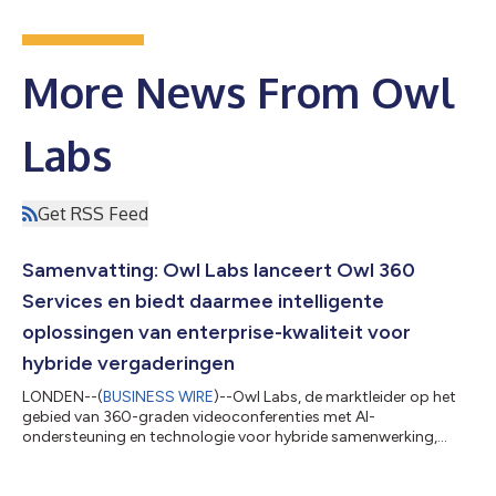
More News From Owl
Labs
Get RSS Feed
Samenvatting: Owl Labs lanceert Owl 360
Services en biedt daarmee intelligente
oplossingen van enterprise-kwaliteit voor
hybride vergaderingen
LONDEN--(
BUSINESS WIRE
)--Owl Labs, de marktleider op het
gebied van 360-graden videoconferenties met AI-
ondersteuning en technologie voor hybride samenwerking,
heeft vandaag Owl 360 Services aangekondigd. Dit is de eerste
abonnementsdienst die speciaal is ontwikkeld om tegemoet te